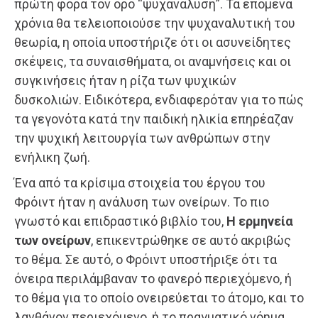
πρώτη φορά τον όρο “ψυχανάλυση”. Τα επόμενα
χρόνια θα τελειοποιούσε την ψυχαναλυτική του
θεωρία, η οποία υποστήριζε ότι οι ασυνείδητες
σκέψεις, τα συναισθήματα, οι αναμνήσεις και οι
συγκινήσεις ήταν η ρίζα των ψυχικών
δυσκολιών. Ειδικότερα, ενδιαφερόταν για το πώς
τα γεγονότα κατά την παιδική ηλικία επηρέαζαν
την ψυχική λειτουργία των ανθρώπων στην
ενήλικη ζωή.
Ένα από τα κρίσιμα στοιχεία του έργου του
Φρόιντ ήταν η ανάλυση των ονείρων. Το πιο
γνωστό και επιδραστικό βιβλίο του,
Η ερμηνεία
των ονείρων
, επικεντρώθηκε σε αυτό ακριβώς
το θέμα. Σε αυτό, ο Φρόιντ υποστήριξε ότι τα
όνειρα περιλάμβαναν το φανερό περιεχόμενο, ή
το θέμα για το οποίο ονειρεύεται το άτομο, και το
λανθάνον περιεχόμενο, ή το πραγματικό νόημα