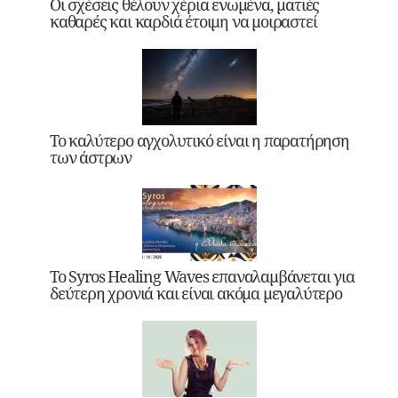
Οι σχέσεις θέλουν χέρια ενωμένα, ματιές
καθαρές και καρδιά έτοιμη να μοιραστεί
Το καλύτερο αγχολυτικό είναι η παρατήρηση
των άστρων
Το Syros Healing Waves επαναλαμβάνεται για
δεύτερη χρονιά και είναι ακόμα μεγαλύτερο