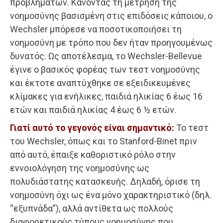
προβλημάτων. Κάνοντας τη μέτρηση της
νοημοσύνης βασισμένη στις επιδόσεις κάποιου, ο
Wechsler μπόρεσε να ποσοτικοποιήσει τη
νοημοσύνη με τρόπο που δεν ήταν προηγουμένως
δυνατός. Ως αποτέλεσμα, το Wechsler-Bellevue
έγινε ο βασικός φορέας των τεστ νοημοσύνης
και έκτοτε αναπτύχθηκε σε εξειδικευμένες
κλίμακες για ενήλικες, παιδιά ηλικίας 6 έως 16
ετών και παιδιά ηλικίας 4 έως 6 ½ ετών.
Γιατί αυτό το γεγονός είναι σημαντικό:
Το τεστ
του Wechsler, όπως και το Stanford-Binet πριν
από αυτό, έπαιξε καθοριστικό ρόλο στην
εννοιολόγηση της νοημοσύνης ως
πολυδιάστατης κατασκευής. Δηλαδή, όρισε τη
νοημοσύνη όχι ως ένα μόνο χαρακτηριστικό (δηλ.
“εξυπνάδα”), αλλά αντίθετα ως πολλούς
διαφορετικούς τύπους νοημοσύνης που