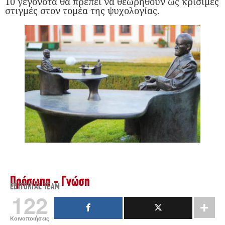
10 γεγονότα θα πρέπει να θεωρηθούν ως κρίσιμες
στιγμές στον τομέα της ψυχολογίας.
Πρόσωπα - Γνώση
EDITORIAL TEAM
122
Κοινοποιήσεις