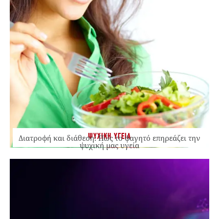
ΨΥΧΙΚΗ ΥΓΕΙΑ
Διατροφή και διάθεση: Πώς το φαγητό επηρεάζει την
ψυχική μας υγεία