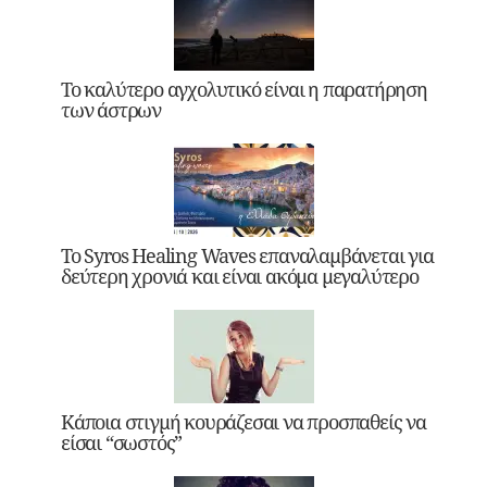
Το καλύτερο αγχολυτικό είναι η παρατήρηση
των άστρων
Το Syros Healing Waves επαναλαμβάνεται για
δεύτερη χρονιά και είναι ακόμα μεγαλύτερο
Κάποια στιγμή κουράζεσαι να προσπαθείς να
είσαι “σωστός”