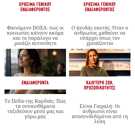
ΧΡΉΣΙΜΑ ΓΕΝΙΚΟΎ
ΧΡΉΣΙΜΑ ΓΕΝΙΚΟΎ
ΕΝΔΙΑΦΈΡΟΝΤΟΣ
ΕΝΔΙΑΦΈΡΟΝΤΟΣ
Φαινόμενο DOXA: πώς οι
Ο ψευδής εαυτός: Όταν ο
κοινωνίες κάνουν ακόμα
άνθρωπος μαθαίνει να
και το παράλογο να
υπάρχει όπως τον
μοιάζει αυτονόητο
χρειάζονται
ΕΝΔΙΑΦΈΡΟΝΤΑ
ΚΑΛΎΤΕΡΗ ΖΩΉ
,
ΠΡΟΣΩΠΙΚΌΤΗΤΕΣ
Το Πεδίο της Καρδιάς: Πώς
τα συναισθήματα
Ελίνα Γιαχαλή: Οι
ταξιδεύουν μέσα μας και
άνθρωποι είναι
γύρω μας
αποσυνδεδεμένοι από τη
λύση