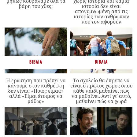
μήπως κουβαλάμε όλα τα
χωρίς ιστορία και καμία
βάρη του χθες;
ιστορία δεν είναι
απογυμνωμένη από τις
ιστορίες των ανθρώπων
που τον αφορούν
ΒΙΒΛΊΑ
ΒΙΒΛΊΑ
Η ερώτηση που πρέπει να
Το σχολείο θα έπρεπε να
κάνουμε στον καθρέφτη
είναι ο πρώτος χώρος όπου
δεν είναι: «Ποιος είμαι;»
κάθε παιδί μαθαίνει πώς
αλλά «Είμαι έτοιμος να
να μαθαίνει. Αντί γι’ αυτό,
μάθω;»
μαθαίνει πώς να χωρά