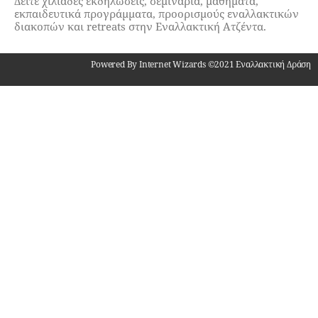
Δείτε χιλιάδες εκδηλώσεις, σεμινάρια, μαθήματα,
εκπαιδευτικά προγράμματα, προορισμούς εναλλακτικών
διακοπών και retreats στην Εναλλακτική Ατζέντα.
Powered By Internet Wizards ©2021 Εναλλακτική Δράση