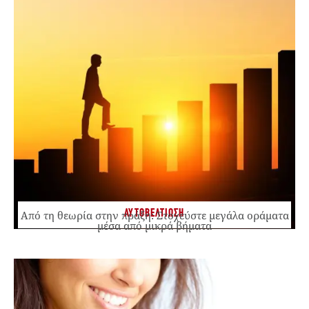
ΑΥΤΟΒΕΛΤΙΩΣΗ
Από τη θεωρία στην πράξη: Στοχεύστε μεγάλα οράματα
μέσα από μικρά βήματα