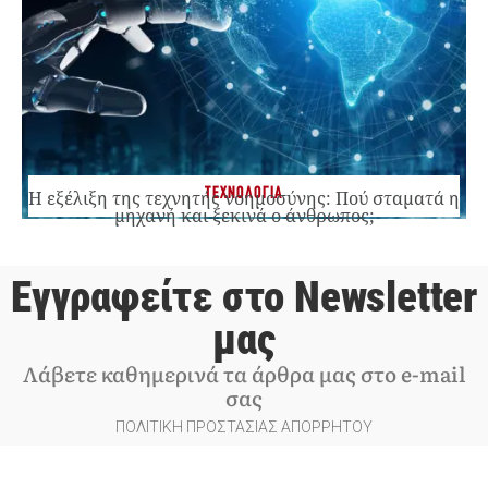
ΤΕΧΝΟΛΟΓΙΑ
Η εξέλιξη της τεχνητής νοημοσύνης: Πού σταματά η
μηχανή και ξεκινά ο άνθρωπος;
Εγγραφείτε στο Newsletter
μας
Λάβετε καθημερινά τα άρθρα μας στο e-mail
σας
ΠΟΛΙΤΙΚΗ ΠΡΟΣΤΑΣΙΑΣ ΑΠΟΡΡΗΤΟΥ