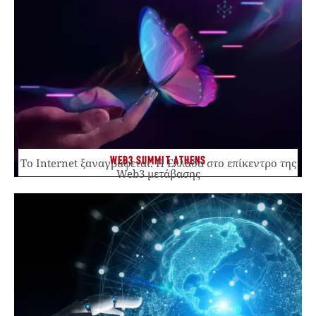
WEB3 SUMMIT ATHENS
Το Internet ξαναγράφεται. Η Ελλάδα στο επίκεντρο της
Web3 μετάβασης