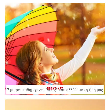
ΠΡΑΚΤΙΚΕΣ
7 μικρές καθημερινές “νίκες” που αλλάζουν τη ζωή μας