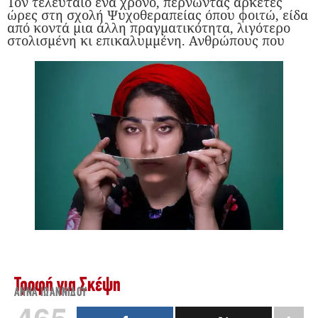
Τον τελευταίο ένα χρόνο, περνώντας αρκετές
ώρες στη σχολή Ψυχοθεραπείας όπου φοιτώ, είδα
από κοντά μια άλλη πραγματικότητα, λιγότερο
στολισμένη κι επικαλυμμένη. Ανθρώπους που
Τροφή για Σκέψη
ΆΝΝΑ ΙΩΑΝΝΊΔΟΥ