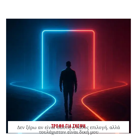
ΤΡΟΦΗ ΓΙΑ ΣΚΕΨΗ
Δεν ξέρω αν είναι σωστή ή λάθος επιλογή, αλλά
τουλάχιστον είναι δική μου