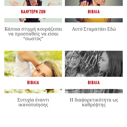
ΚΑΛΎΤΕΡΗ ΖΩΉ
ΒΙΒΛΊΑ
Κάποια στιγμή κουράζεσαι
Αυτό Σταματάει Εδώ
να προσπαθείς να είσαι
“σωστός”
ΒΙΒΛΊΑ
ΒΙΒΛΊΑ
Ευτυχία έναντι
Η διαφορετικότητα ως
ικανοποίησης
καθρέφτης