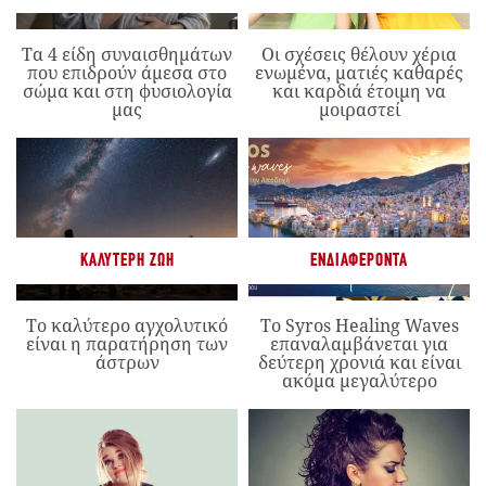
Τα 4 είδη συναισθημάτων
Οι σχέσεις θέλουν χέρια
που επιδρούν άμεσα στο
ενωμένα, ματιές καθαρές
σώμα και στη φυσιολογία
και καρδιά έτοιμη να
μας
μοιραστεί
ΚΑΛΎΤΕΡΗ ΖΩΉ
ΕΝΔΙΑΦΈΡΟΝΤΑ
Το καλύτερο αγχολυτικό
Το Syros Healing Waves
είναι η παρατήρηση των
επαναλαμβάνεται για
άστρων
δεύτερη χρονιά και είναι
ακόμα μεγαλύτερο