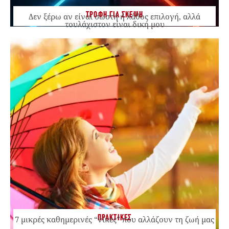
ΤΡΟΦΗ ΓΙΑ ΣΚΕΨΗ
Δεν ξέρω αν είναι σωστή ή λάθος επιλογή, αλλά
τουλάχιστον είναι δική μου
ΠΡΑΚΤΙΚΕΣ
7 μικρές καθημερινές “νίκες” που αλλάζουν τη ζωή μας