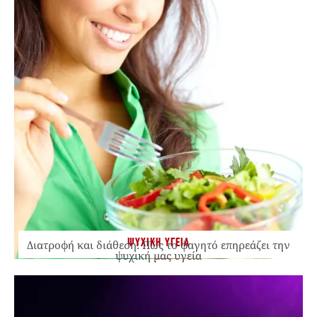
ΨΥΧΙΚΗ ΥΓΕΙΑ
Διατροφή και διάθεση: Πώς το φαγητό επηρεάζει την
ψυχική μας υγεία