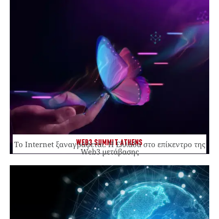
WEB3 SUMMIT ATHENS
Το Internet ξαναγράφεται. Η Ελλάδα στο επίκεντρο της
Web3 μετάβασης