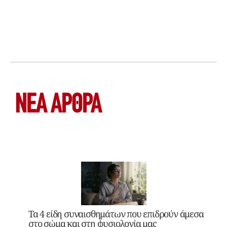
ΝΕΑ ΆΡΘΡΑ
Τα 4 είδη συναισθημάτων που επιδρούν άμεσα
στο σώμα και στη φυσιολογία μας