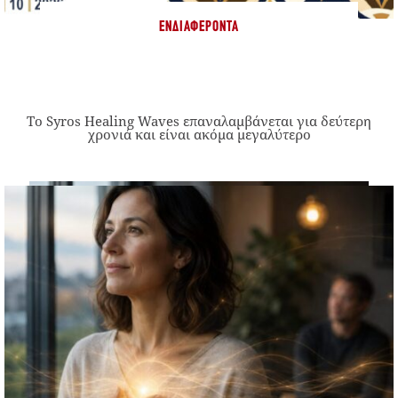
ΕΝΔΙΑΦΈΡΟΝΤΑ
Το Syros Healing Waves επαναλαμβάνεται για δεύτερη
χρονιά και είναι ακόμα μεγαλύτερο