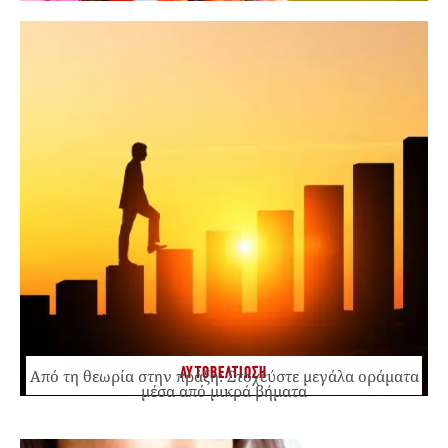
ΑΥΤΟΒΕΛΤΙΩΣΗ
Από τη θεωρία στην πράξη: Στοχεύστε μεγάλα οράματα
μέσα από μικρά βήματα