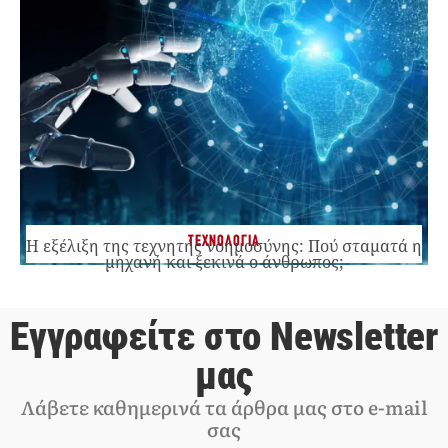
ΤΕΧΝΟΛΟΓΙΑ
Η εξέλιξη της τεχνητής νοημοσύνης: Πού σταματά η
μηχανή και ξεκινά ο άνθρωπος;
Εγγραφείτε στο Newsletter
μας
Λάβετε καθημερινά τα άρθρα μας στο e-mail
σας