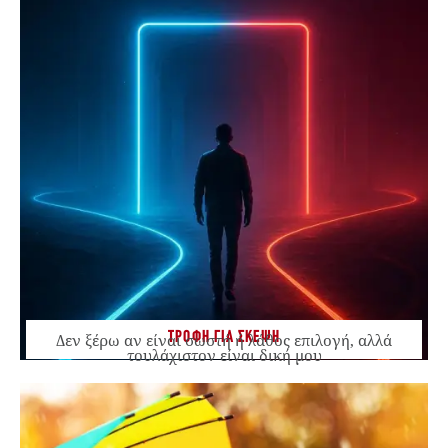
ΤΡΟΦΗ ΓΙΑ ΣΚΕΨΗ
Δεν ξέρω αν είναι σωστή ή λάθος επιλογή, αλλά
τουλάχιστον είναι δική μου