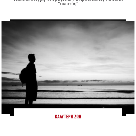
“σωστός”
ΚΑΛΎΤΕΡΗ ΖΩΉ