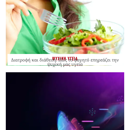
ΨΥΧΙΚΗ ΥΓΕΙΑ
Διατροφή και διάθεση: Πώς το φαγητό επηρεάζει την
ψυχική μας υγεία