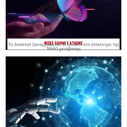
WEB3 SUMMIT ATHENS
Το Internet ξαναγράφεται. Η Ελλάδα στο επίκεντρο της
Web3 μετάβασης