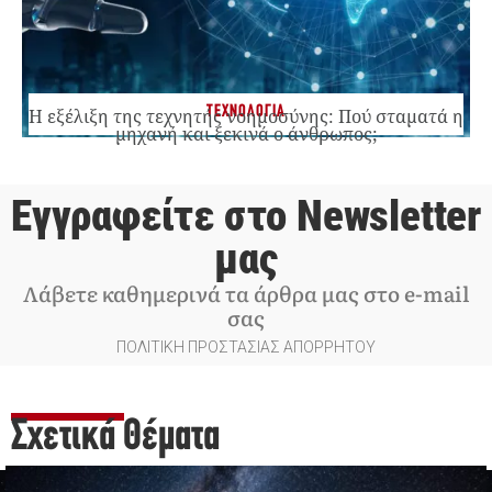
ΤΕΧΝΟΛΟΓΙΑ
Η εξέλιξη της τεχνητής νοημοσύνης: Πού σταματά η
μηχανή και ξεκινά ο άνθρωπος;
Εγγραφείτε στο Newsletter
μας
Λάβετε καθημερινά τα άρθρα μας στο e-mail
σας
ΠΟΛΙΤΙΚΗ ΠΡΟΣΤΑΣΙΑΣ ΑΠΟΡΡΗΤΟΥ
Σχετικά Θέματα