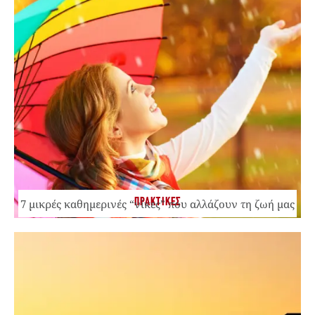
ΠΡΑΚΤΙΚΕΣ
7 μικρές καθημερινές “νίκες” που αλλάζουν τη ζωή μας