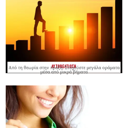
ΑΥΤΟΒΕΛΤΙΩΣΗ
Από τη θεωρία στην πράξη: Στοχεύστε μεγάλα οράματα
μέσα από μικρά βήματα