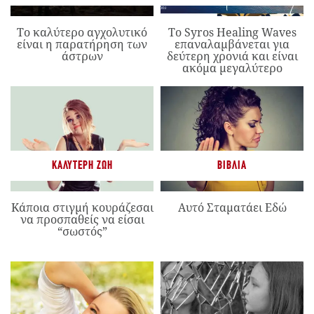
Το καλύτερο αγχολυτικό
Το Syros Healing Waves
είναι η παρατήρηση των
επαναλαμβάνεται για
άστρων
δεύτερη χρονιά και είναι
ακόμα μεγαλύτερο
ΚΑΛΎΤΕΡΗ ΖΩΉ
ΒΙΒΛΊΑ
Κάποια στιγμή κουράζεσαι
Αυτό Σταματάει Εδώ
να προσπαθείς να είσαι
“σωστός”