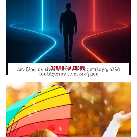
ΤΡΟΦΗ ΓΙΑ ΣΚΕΨΗ
Δεν ξέρω αν είναι σωστή ή λάθος επιλογή, αλλά
τουλάχιστον είναι δική μου