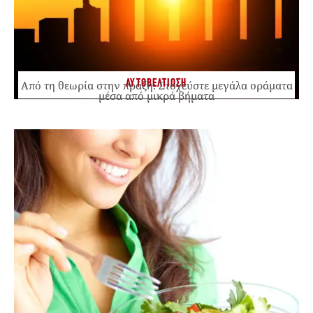
ΑΥΤΟΒΕΛΤΙΩΣΗ
Από τη θεωρία στην πράξη: Στοχεύστε μεγάλα οράματα
μέσα από μικρά βήματα