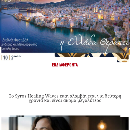
ΕΝΔΙΑΦΈΡΟΝΤΑ
Το Syros Healing Waves επαναλαμβάνεται για δεύτερη
χρονιά και είναι ακόμα μεγαλύτερο