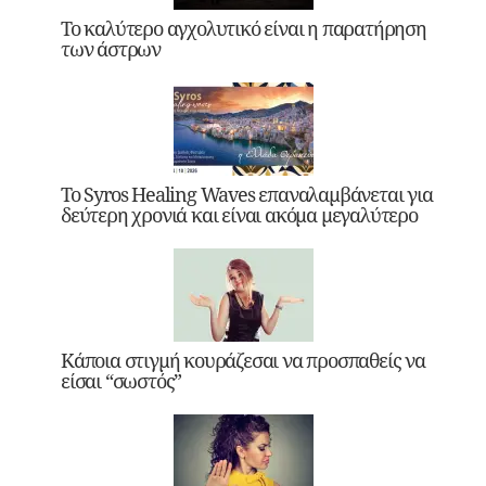
Το καλύτερο αγχολυτικό είναι η παρατήρηση
των άστρων
Το Syros Healing Waves επαναλαμβάνεται για
δεύτερη χρονιά και είναι ακόμα μεγαλύτερο
Κάποια στιγμή κουράζεσαι να προσπαθείς να
είσαι “σωστός”