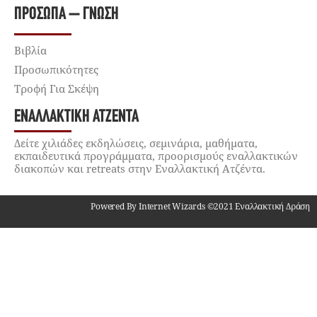
ΠΡΌΣΩΠΑ – ΓΝΏΣΗ
Βιβλία
Προσωπικότητες
Τροφή Για Σκέψη
ΕΝΑΛΛΑΚΤΙΚΉ ΑΤΖΈΝΤΑ
Δείτε χιλιάδες εκδηλώσεις, σεμινάρια, μαθήματα,
εκπαιδευτικά προγράμματα, προορισμούς εναλλακτικών
διακοπών και retreats στην Εναλλακτική Ατζέντα.
Powered By Internet Wizards ©2021 Εναλλακτική Δράση