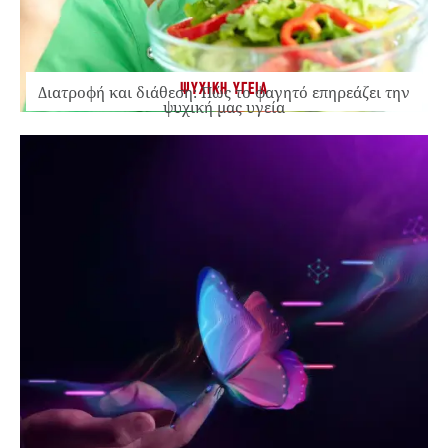
ΨΥΧΙΚΗ ΥΓΕΙΑ
Διατροφή και διάθεση: Πώς το φαγητό επηρεάζει την
ψυχική μας υγεία