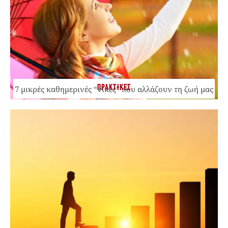
ΠΡΑΚΤΙΚΕΣ
7 μικρές καθημερινές “νίκες” που αλλάζουν τη ζωή μας