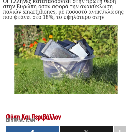
Οι Έλληνες κατατάσσονται στην πρώτη θέση
στην Ευρώπη όσον αφορά την ανακύκλωση
παλιών smartphones, με ποσοστό ανακύκλωσης
που φτάνει στο 18%, το υψηλότερο στην
Φύση Και Περιβάλλον
EDITORIAL TEAM