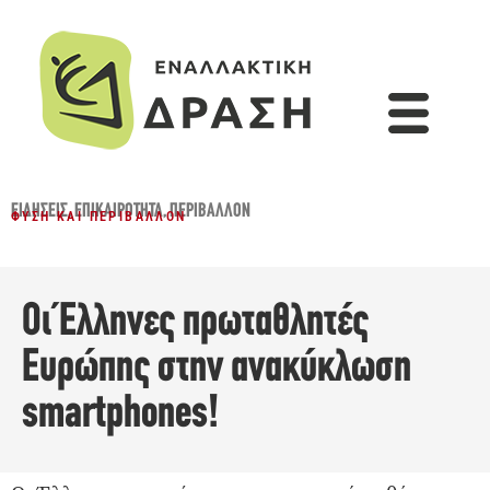
ΕΙΔΉΣΕΙΣ
,
ΕΠΙΚΑΙΡΌΤΗΤΑ
,
ΠΕΡΙΒΆΛΛΟΝ
ΦΎΣΗ ΚΑΙ ΠΕΡΙΒΆΛΛΟΝ
Οι Έλληνες πρωταθλητές
Ευρώπης στην ανακύκλωση
smartphones!