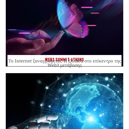
WEB3 SUMMIT ATHENS
Το Internet ξαναγράφεται. Η Ελλάδα στο επίκεντρο της
Web3 μετάβασης