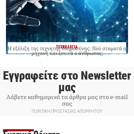
ΤΕΧΝΟΛΟΓΙΑ
Η εξέλιξη της τεχνητής νοημοσύνης: Πού σταματά η
μηχανή και ξεκινά ο άνθρωπος;
Εγγραφείτε στο Newsletter
μας
Λάβετε καθημερινά τα άρθρα μας στο e-mail
σας
ΠΟΛΙΤΙΚΗ ΠΡΟΣΤΑΣΙΑΣ ΑΠΟΡΡΗΤΟΥ