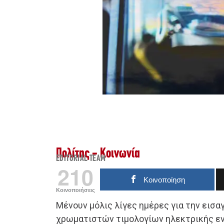
Πολίτης - Κοινωνία
EDITORIAL TEAM
210
Κοινοποίηση
Κοινοποιήσεις
Μένουν μόλις λίγες ημέρες για την εισ
χρωματιστών τιμολογίων ηλεκτρικής ενέ