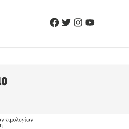
ιο
ών τιμολογίων
1η