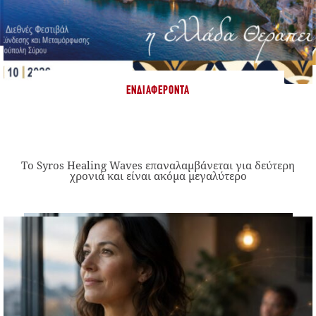
ΕΝΔΙΑΦΈΡΟΝΤΑ
Το Syros Healing Waves επαναλαμβάνεται για δεύτερη
χρονιά και είναι ακόμα μεγαλύτερο