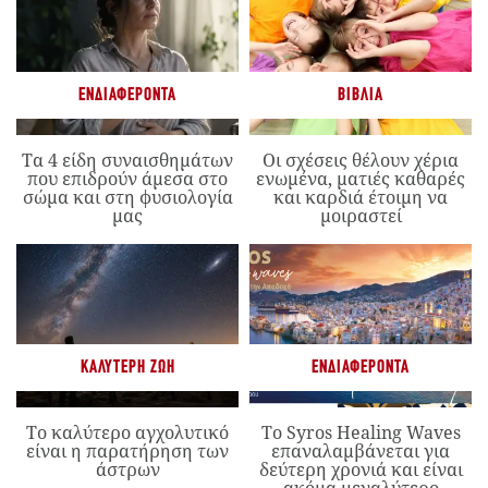
ΕΝΔΙΑΦΈΡΟΝΤΑ
ΒΙΒΛΊΑ
Τα 4 είδη συναισθημάτων
Οι σχέσεις θέλουν χέρια
που επιδρούν άμεσα στο
ενωμένα, ματιές καθαρές
σώμα και στη φυσιολογία
και καρδιά έτοιμη να
μας
μοιραστεί
ΚΑΛΎΤΕΡΗ ΖΩΉ
ΕΝΔΙΑΦΈΡΟΝΤΑ
Το καλύτερο αγχολυτικό
Το Syros Healing Waves
είναι η παρατήρηση των
επαναλαμβάνεται για
άστρων
δεύτερη χρονιά και είναι