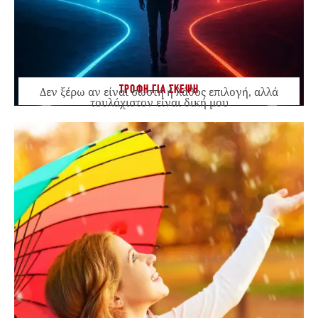
ΤΡΟΦΗ ΓΙΑ ΣΚΕΨΗ
Δεν ξέρω αν είναι σωστή ή λάθος επιλογή, αλλά
τουλάχιστον είναι δική μου