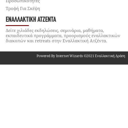
Προσωπικότητες
Τροφή Για Σκέψη
ΕΝΑΛΛΑΚΤΙΚΉ ΑΤΖΈΝΤΑ
Δείτε χιλιάδες εκδηλώσεις, σεμινάρια, μαθήματα,
εκπαιδευτικά προγράμματα, προορισμούς εναλλακτικών
διακοπών και retreats στην Εναλλακτική Ατζέντα.
Powered By Internet Wizards ©2021 Εναλλακτική Δράση