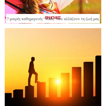
ΠΡΑΚΤΙΚΕΣ
7 μικρές καθημερινές “νίκες” που αλλάζουν τη ζωή μας