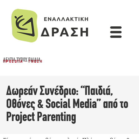
ΔΕΛΤΊΑ ΤΎΠΟΥ
,
ΠΑΙΔΙΆ
ΠΡΌΣΩΠΑ - ΓΝΏΣΗ
Δωρεάν Συνέδριο: “Παιδιά,
Οθόνες & Social Media” από το
Project Parenting