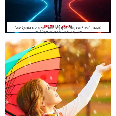
ΤΡΟΦΗ ΓΙΑ ΣΚΕΨΗ
Δεν ξέρω αν είναι σωστή ή λάθος επιλογή, αλλά
τουλάχιστον είναι δική μου