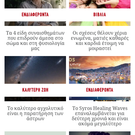
ΕΝΔΙΑΦΈΡΟΝΤΑ
ΒΙΒΛΊΑ
Τα 4 είδη συναισθημάτων
Οι σχέσεις θέλουν χέρια
που επιδρούν άμεσα στο
ενωμένα, ματιές καθαρές
σώμα και στη φυσιολογία
και καρδιά έτοιμη να
μας
μοιραστεί
ΚΑΛΎΤΕΡΗ ΖΩΉ
ΕΝΔΙΑΦΈΡΟΝΤΑ
Το καλύτερο αγχολυτικό
Το Syros Healing Waves
είναι η παρατήρηση των
επαναλαμβάνεται για
άστρων
δεύτερη χρονιά και είναι
ακόμα μεγαλύτερο