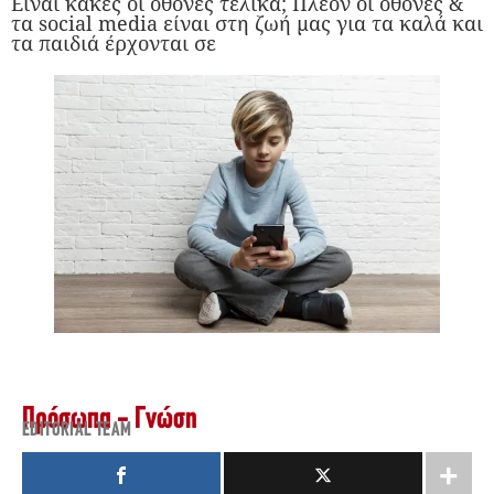
Είναι κακές οι οθόνες τελικά; Πλέον οι οθόνες &
τα social media είναι στη ζωή μας για τα καλά και
τα παιδιά έρχονται σε
Πρόσωπα - Γνώση
EDITORIAL TEAM