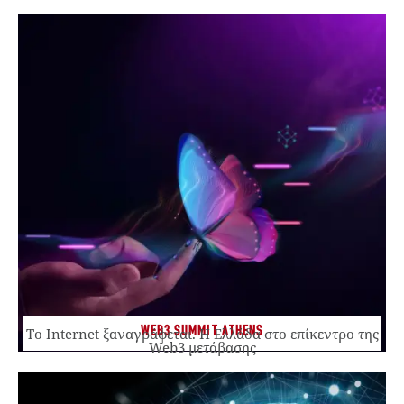
WEB3 SUMMIT ATHENS
Το Internet ξαναγράφεται. Η Ελλάδα στο επίκεντρο της
Web3 μετάβασης