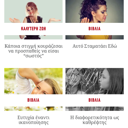
ΚΑΛΎΤΕΡΗ ΖΩΉ
ΒΙΒΛΊΑ
Κάποια στιγμή κουράζεσαι
Αυτό Σταματάει Εδώ
να προσπαθείς να είσαι
“σωστός”
ΒΙΒΛΊΑ
ΒΙΒΛΊΑ
Ευτυχία έναντι
Η διαφορετικότητα ως
ικανοποίησης
καθρέφτης