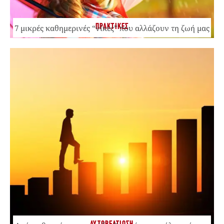
ΠΡΑΚΤΙΚΕΣ
7 μικρές καθημερινές “νίκες” που αλλάζουν τη ζωή μας