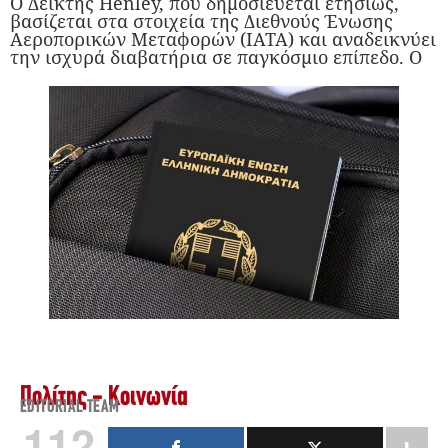
Ο Δείκτης Henley, που δημοσιεύεται ετησίως,
βασίζεται στα στοιχεία της Διεθνούς Ένωσης
Αεροπορικών Μεταφορών (IATA) και αναδεικνύει
την ισχυρά διαβατήρια σε παγκόσμιο επίπεδο. Ο
Πολίτης - Κοινωνία
EDITORIAL TEAM
112