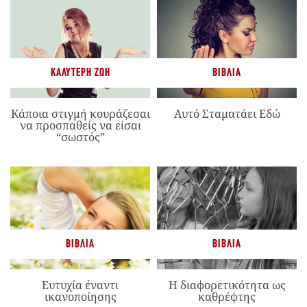
ΚΑΛΎΤΕΡΗ ΖΩΉ
ΒΙΒΛΊΑ
Κάποια στιγμή κουράζεσαι
Αυτό Σταματάει Εδώ
να προσπαθείς να είσαι
“σωστός”
ΒΙΒΛΊΑ
ΒΙΒΛΊΑ
Ευτυχία έναντι
Η διαφορετικότητα ως
ικανοποίησης
καθρέφτης