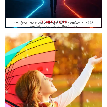
ΤΡΟΦΗ ΓΙΑ ΣΚΕΨΗ
Δεν ξέρω αν είναι σωστή ή λάθος επιλογή, αλλά
τουλάχιστον είναι δική μου