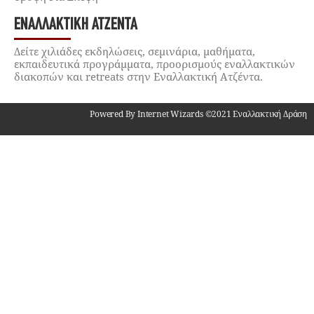
ΕΝΑΛΛΑΚΤΙΚΉ ΑΤΖΈΝΤΑ
Δείτε χιλιάδες εκδηλώσεις, σεμινάρια, μαθήματα,
εκπαιδευτικά προγράμματα, προορισμούς εναλλακτικών
διακοπών και retreats στην Εναλλακτική Ατζέντα.
Powered By Internet Wizards ©2021 Εναλλακτική Δράση