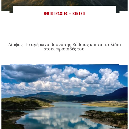
ΦΩΤΟΓΡΑΦΊΕΣ - ΒΊΝΤΕΟ
Δίρφυς: Το αγέρωχο βουνό της Εύβοιας και τα στολίδια
στους πρόποδές του