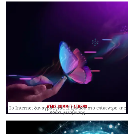
WEB3 SUMMIT ATHENS
Το Internet ξαναγράφεται. Η Ελλάδα στο επίκεντρο της
Web3 μετάβασης