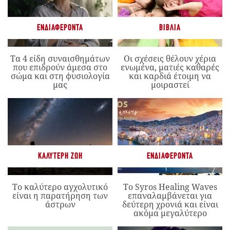
ΕΝΔΙΑΦΈΡΟΝΤΑ
ΒΙΒΛΊΑ
Τα 4 είδη συναισθημάτων
Οι σχέσεις θέλουν χέρια
που επιδρούν άμεσα στο
ενωμένα, ματιές καθαρές
σώμα και στη φυσιολογία
και καρδιά έτοιμη να
μας
μοιραστεί
ΚΑΛΎΤΕΡΗ ΖΩΉ
ΕΝΔΙΑΦΈΡΟΝΤΑ
Το καλύτερο αγχολυτικό
Το Syros Healing Waves
είναι η παρατήρηση των
επαναλαμβάνεται για
άστρων
δεύτερη χρονιά και είναι
ακόμα μεγαλύτερο