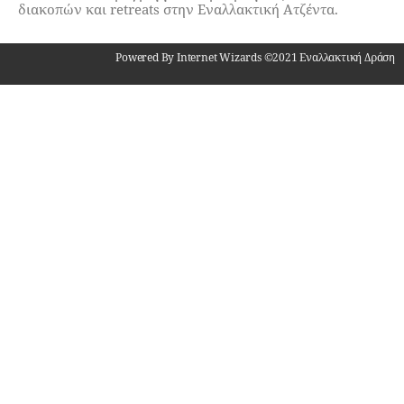
διακοπών και retreats στην Εναλλακτική Ατζέντα.
Powered By Internet Wizards ©2021 Εναλλακτική Δράση