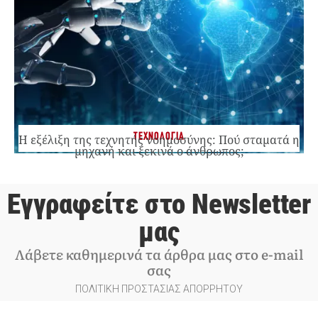
ΤΕΧΝΟΛΟΓΙΑ
Η εξέλιξη της τεχνητής νοημοσύνης: Πού σταματά η
μηχανή και ξεκινά ο άνθρωπος;
Εγγραφείτε στο Newsletter
μας
Λάβετε καθημερινά τα άρθρα μας στο e-mail
σας
ΠΟΛΙΤΙΚΗ ΠΡΟΣΤΑΣΙΑΣ ΑΠΟΡΡΗΤΟΥ