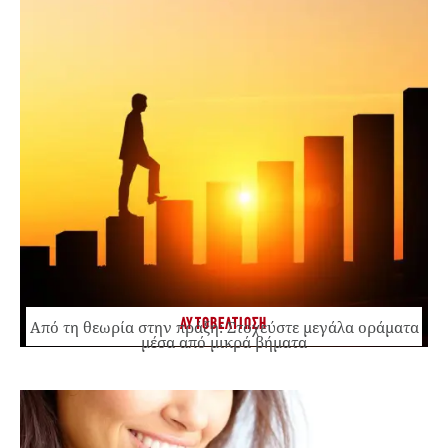
ΑΥΤΟΒΕΛΤΙΩΣΗ
Από τη θεωρία στην πράξη: Στοχεύστε μεγάλα οράματα
μέσα από μικρά βήματα