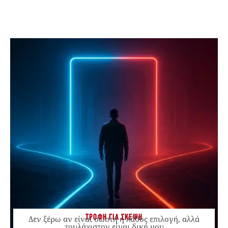
ΤΡΟΦΗ ΓΙΑ ΣΚΕΨΗ
Δεν ξέρω αν είναι σωστή ή λάθος επιλογή, αλλά
τουλάχιστον είναι δική μου