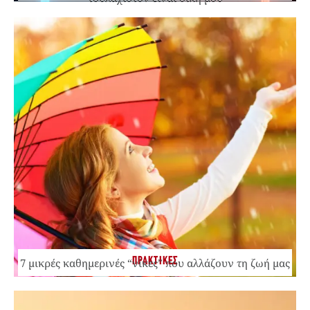
ΠΡΑΚΤΙΚΕΣ
7 μικρές καθημερινές “νίκες” που αλλάζουν τη ζωή μας