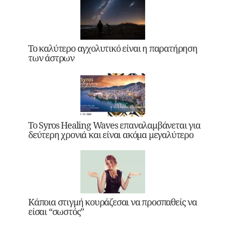
Το καλύτερο αγχολυτικό είναι η παρατήρηση
των άστρων
Το Syros Healing Waves επαναλαμβάνεται για
δεύτερη χρονιά και είναι ακόμα μεγαλύτερο
Κάποια στιγμή κουράζεσαι να προσπαθείς να
είσαι “σωστός”