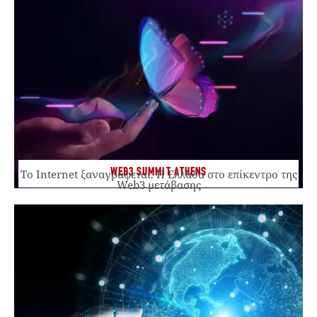
WEB3 SUMMIT ATHENS
Το Internet ξαναγράφεται. Η Ελλάδα στο επίκεντρο της
Web3 μετάβασης