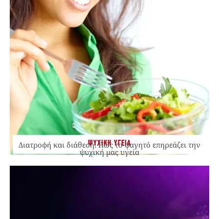
ΨΥΧΙΚΗ ΥΓΕΙΑ
Διατροφή και διάθεση: Πώς το φαγητό επηρεάζει την
ψυχική μας υγεία