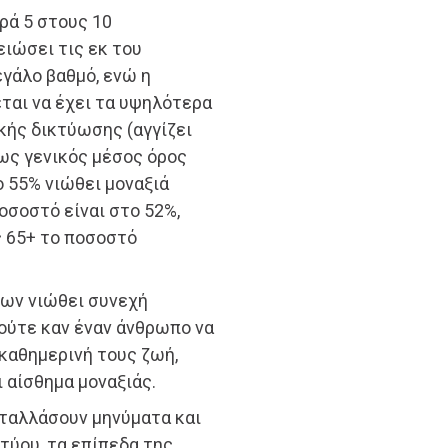
ρά 5 στους 10
ειώσει τις εκ του
γάλο βαθμό, ενώ η
ται να έχει τα υψηλότερα
κής δικτύωσης (αγγίζει
 ως γενικός μέσος όρος
ο 55% νιώθει μοναξιά
οσοστό είναι στο 52%,
ς 65+ το ποσοστό
ίων νιώθει συνεχή
 ούτε καν έναν άνθρωπο να
καθημερινή τους ζωή,
 αίσθημα μοναξιάς.
νταλλάσουν μηνύματα και
τύου, τα επίπεδα της