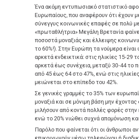
Ένα ακόμη εντυπωσιακό στατιστικό αφο
Ευρωπαίους, που αναφέρουν ότι έχουν μ
σύνεγγυς κοινωνικές επαφές σε πολύ με
«πρωταθλήτρια» Μεγάλη Βρετανία φαίνε
ποσοστά μοναξιάς και έλλειψης κοινωνι
το 60%!). Στην Ευρώπη τα νούμερα είναι
αρκετά ενδεικτικά: στις ηλικίες 15-29 τ
αρκετά έως συνέχεια, μεταξύ 30-44 το π
από 45 έως 64 στο 47%, ενώ στις ηλικίε
μειώνεται στο επίπεδο του 42%.
Σε γενικές γραμμές το 35% των ευρωπα
μοναξιά και σε μόνιμη βάση μην έχοντας
μιλήσουν από κοντά πολλές φορές στην 
ενώ το 20% νιώθει συχνά απομόνωση και
Παρόλο που φαίνεται ότι οι άνθρωποι α
επικοινωνούν μέσω τηλεφώνου ή διαδικ