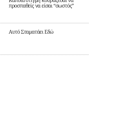
Κάποια στιγμή κουράζεσαι να
προσπαθείς να είσαι “σωστός”
Αυτό Σταματάει Εδώ