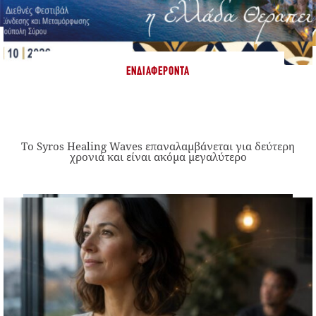
ΕΝΔΙΑΦΈΡΟΝΤΑ
Το Syros Healing Waves επαναλαμβάνεται για δεύτερη
χρονιά και είναι ακόμα μεγαλύτερο