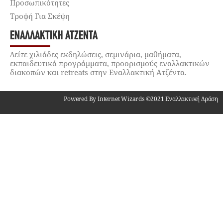
Προσωπικότητες
Τροφή Για Σκέψη
ΕΝΑΛΛΑΚΤΙΚΉ ΑΤΖΈΝΤΑ
Δείτε χιλιάδες εκδηλώσεις, σεμινάρια, μαθήματα,
εκπαιδευτικά προγράμματα, προορισμούς εναλλακτικών
διακοπών και retreats στην Εναλλακτική Ατζέντα.
Powered By Internet Wizards ©2021 Εναλλακτική Δράση