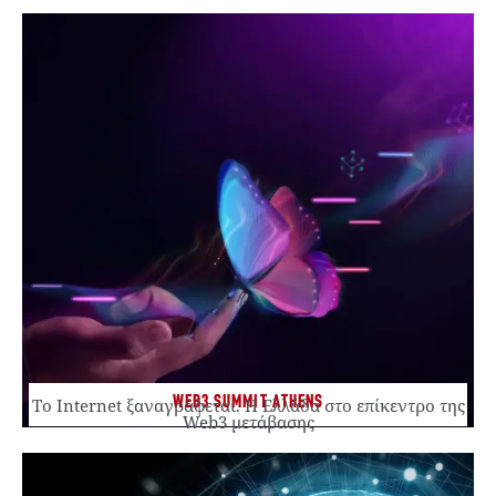
WEB3 SUMMIT ATHENS
Το Internet ξαναγράφεται. Η Ελλάδα στο επίκεντρο της
Web3 μετάβασης