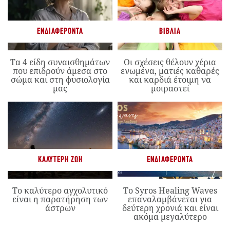
ΕΝΔΙΑΦΈΡΟΝΤΑ
ΒΙΒΛΊΑ
Τα 4 είδη συναισθημάτων
Οι σχέσεις θέλουν χέρια
που επιδρούν άμεσα στο
ενωμένα, ματιές καθαρές
σώμα και στη φυσιολογία
και καρδιά έτοιμη να
μας
μοιραστεί
ΚΑΛΎΤΕΡΗ ΖΩΉ
ΕΝΔΙΑΦΈΡΟΝΤΑ
Το καλύτερο αγχολυτικό
Το Syros Healing Waves
είναι η παρατήρηση των
επαναλαμβάνεται για
άστρων
δεύτερη χρονιά και είναι
ακόμα μεγαλύτερο