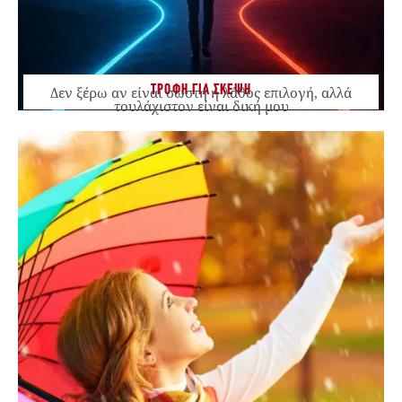
ΤΡΟΦΗ ΓΙΑ ΣΚΕΨΗ
Δεν ξέρω αν είναι σωστή ή λάθος επιλογή, αλλά
τουλάχιστον είναι δική μου