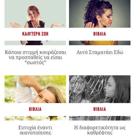
ΚΑΛΎΤΕΡΗ ΖΩΉ
ΒΙΒΛΊΑ
Κάποια στιγμή κουράζεσαι
Αυτό Σταματάει Εδώ
να προσπαθείς να είσαι
“σωστός”
ΒΙΒΛΊΑ
ΒΙΒΛΊΑ
Ευτυχία έναντι
Η διαφορετικότητα ως
ικανοποίησης
καθρέφτης