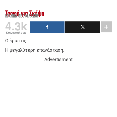
Τροφή για Σκέψη
ΙΩΆΝΝΑ ΘΕΟΦΙΛΆΚΟΥ
4.3k
Κοινοποιήσεις
Ο έρωτας.
Η μεγαλύτερη επανάσταση.
Advertisment