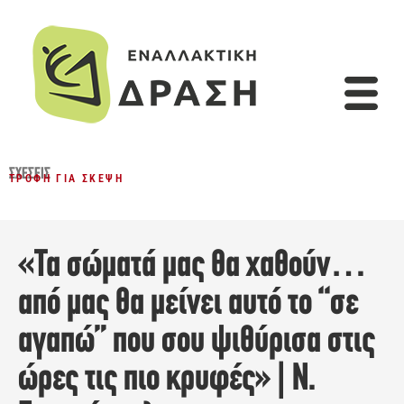
ΣΧΈΣΕΙΣ
ΤΡΟΦΉ ΓΙΑ ΣΚΈΨΗ
«Τα σώματά μας θα χαθούν…
από μας θα μείνει αυτό το “σε
αγαπώ” που σου ψιθύρισα στις
ώρες τις πιο κρυφές» | Ν.