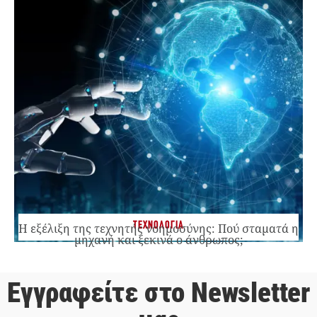
ΤΕΧΝΟΛΟΓΙΑ
Η εξέλιξη της τεχνητής νοημοσύνης: Πού σταματά η
μηχανή και ξεκινά ο άνθρωπος;
Εγγραφείτε στο Newsletter