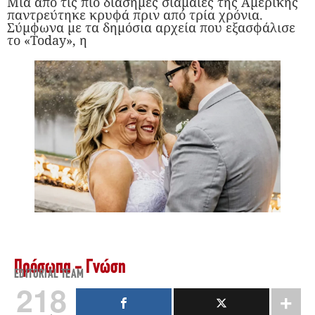
Μια από τις πιο διάσημες σιαμαίες της Αμερικής
παντρεύτηκε κρυφά πριν από τρία χρόνια.
Σύμφωνα με τα δημόσια αρχεία που εξασφάλισε
το «Today», η
Πρόσωπα - Γνώση
EDITORIAL TEAM
218