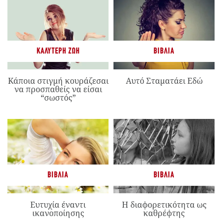
ΚΑΛΎΤΕΡΗ ΖΩΉ
ΒΙΒΛΊΑ
Κάποια στιγμή κουράζεσαι
Αυτό Σταματάει Εδώ
να προσπαθείς να είσαι
“σωστός”
ΒΙΒΛΊΑ
ΒΙΒΛΊΑ
Ευτυχία έναντι
Η διαφορετικότητα ως
ικανοποίησης
καθρέφτης