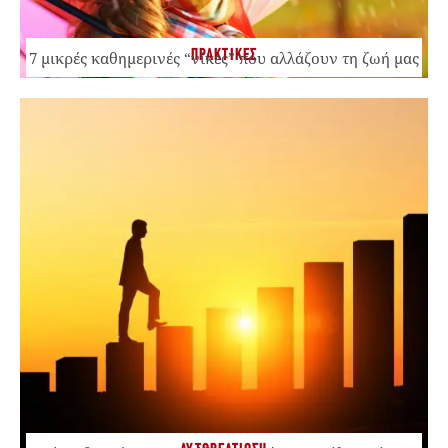
ΠΡΑΚΤΙΚΕΣ
7 μικρές καθημερινές “νίκες” που αλλάζουν τη ζωή μας