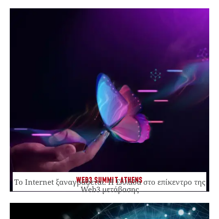
WEB3 SUMMIT ATHENS
Το Internet ξαναγράφεται. Η Ελλάδα στο επίκεντρο της
Web3 μετάβασης