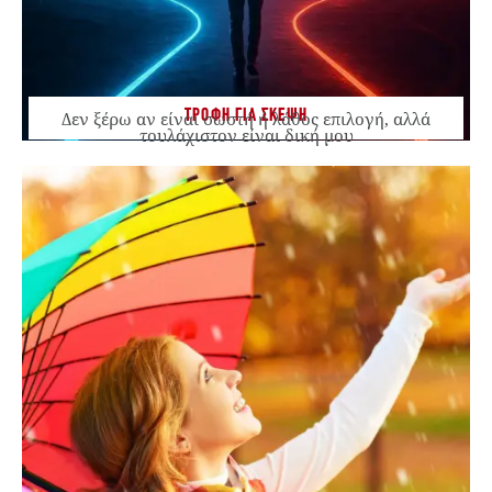
ΤΡΟΦΗ ΓΙΑ ΣΚΕΨΗ
Δεν ξέρω αν είναι σωστή ή λάθος επιλογή, αλλά
τουλάχιστον είναι δική μου