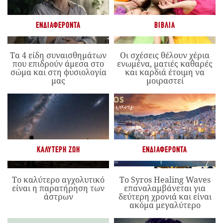
ΕΝΔΙΑΦΈΡΟΝΤΑ
ΒΙΒΛΊΑ
Τα 4 είδη συναισθημάτων
Οι σχέσεις θέλουν χέρια
που επιδρούν άμεσα στο
ενωμένα, ματιές καθαρές
σώμα και στη φυσιολογία
και καρδιά έτοιμη να
μας
μοιραστεί
ΚΑΛΎΤΕΡΗ ΖΩΉ
ΕΝΔΙΑΦΈΡΟΝΤΑ
Το καλύτερο αγχολυτικό
Το Syros Healing Waves
είναι η παρατήρηση των
επαναλαμβάνεται για
άστρων
δεύτερη χρονιά και είναι
ακόμα μεγαλύτερο