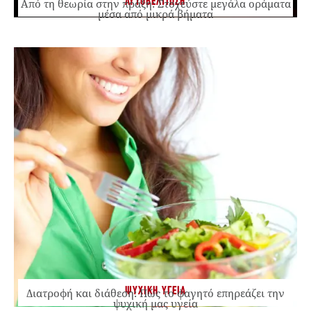
ΑΥΤΟΒΕΛΤΙΩΣΗ
Από τη θεωρία στην πράξη: Στοχεύστε μεγάλα οράματα
μέσα από μικρά βήματα
ΨΥΧΙΚΗ ΥΓΕΙΑ
Διατροφή και διάθεση: Πώς το φαγητό επηρεάζει την
ψυχική μας υγεία