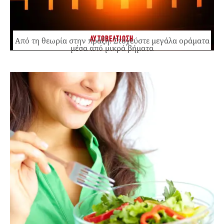
ΑΥΤΟΒΕΛΤΙΩΣΗ
Από τη θεωρία στην πράξη: Στοχεύστε μεγάλα οράματα
μέσα από μικρά βήματα