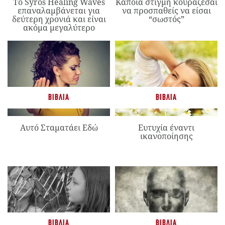
Το Syros Healing Waves
Κάποια στιγμή κουράζεσαι
επαναλαμβάνεται για
να προσπαθείς να είσαι
δεύτερη χρονιά και είναι
“σωστός”
ακόμα μεγαλύτερο
ΒΙΒΛΊΑ
ΒΙΒΛΊΑ
Αυτό Σταματάει Εδώ
Ευτυχία έναντι
ικανοποίησης
ΒΙΒΛΊΑ
ΒΙΒΛΊΑ