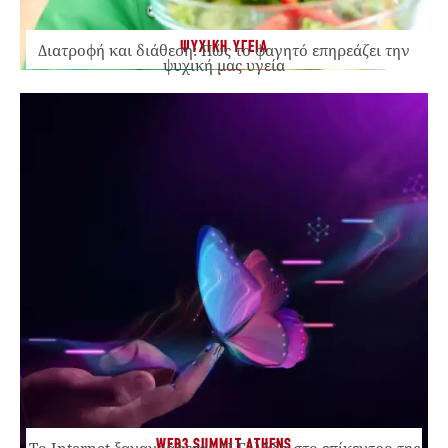
ΨΥΧΙΚΗ ΥΓΕΙΑ
Διατροφή και διάθεση: Πώς το φαγητό επηρεάζει την
ψυχική μας υγεία
WEB3 SUMMIT ATHENS
Το Internet ξαναγράφεται. Η Ελλάδα στο επίκεντρο της