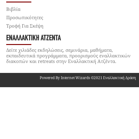
Βιβλία
Προσωπικότητες
Τροφή Για Σκέψη
ΕΝΑΛΛΑΚΤΙΚΉ ΑΤΖΈΝΤΑ
Δείτε χιλιάδες εκδηλώσεις, σεμινάρια, μαθήματα,
εκπαιδευτικά προγράμματα, προορισμούς εναλλακτικών
διακοπών και retreats στην Εναλλακτική Ατζέντα.
Powered By Internet Wizards ©2021 Εναλλακτική Δράση