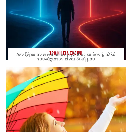
ΤΡΟΦΗ ΓΙΑ ΣΚΕΨΗ
Δεν ξέρω αν είναι σωστή ή λάθος επιλογή, αλλά
τουλάχιστον είναι δική μου