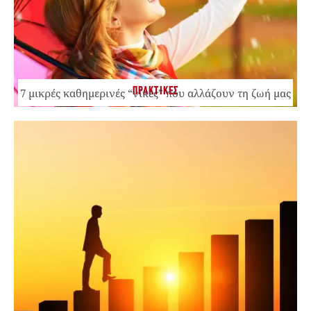
ΠΡΑΚΤΙΚΕΣ
7 μικρές καθημερινές “νίκες” που αλλάζουν τη ζωή μας