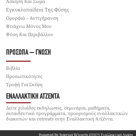
Άσκηση Και Σώμα
Εγκυκλοπαίδεια Της Φύσης
Ομορφιά – Αντιγήρανση
Φτιάχνω Μόνος Μου
Φύση Και Περιβάλλον
ΠΡΌΣΩΠΑ – ΓΝΏΣΗ
Βιβλία
Προσωπικότητες
Τροφή Για Σκέψη
ΕΝΑΛΛΑΚΤΙΚΉ ΑΤΖΈΝΤΑ
Δείτε χιλιάδες εκδηλώσεις, σεμινάρια, μαθήματα,
εκπαιδευτικά προγράμματα, προορισμούς εναλλακτικών
διακοπών και retreats στην Εναλλακτική Ατζέντα.
Powered By Internet Wizards ©2021 Εναλλακτική Δράση