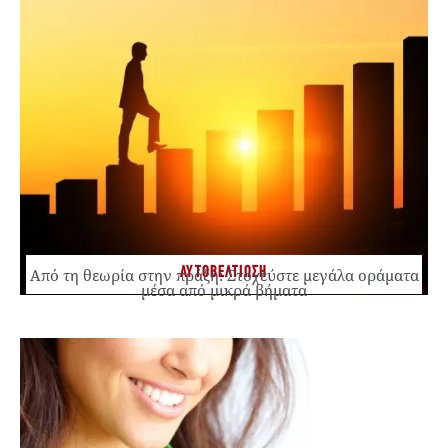
ΑΥΤΟΒΕΛΤΙΩΣΗ
Από τη θεωρία στην πράξη: Στοχεύστε μεγάλα οράματα
μέσα από μικρά βήματα