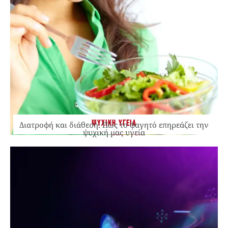
ΨΥΧΙΚΗ ΥΓΕΙΑ
Διατροφή και διάθεση: Πώς το φαγητό επηρεάζει την
ψυχική μας υγεία