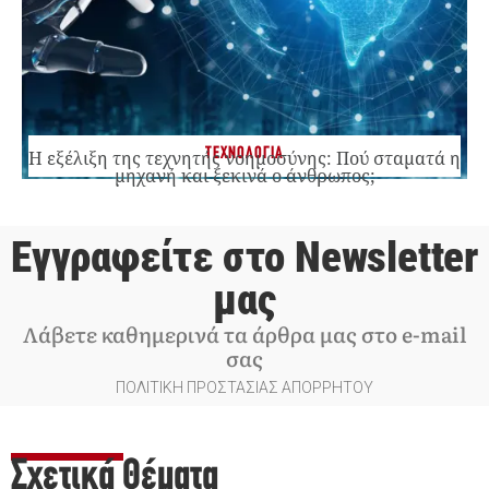
ΤΕΧΝΟΛΟΓΙΑ
Η εξέλιξη της τεχνητής νοημοσύνης: Πού σταματά η
μηχανή και ξεκινά ο άνθρωπος;
Εγγραφείτε στο Newsletter
μας
Λάβετε καθημερινά τα άρθρα μας στο e-mail
σας
ΠΟΛΙΤΙΚΗ ΠΡΟΣΤΑΣΙΑΣ ΑΠΟΡΡΗΤΟΥ
Σχετικά Θέματα