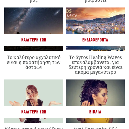
μας
μοιραστεί
ΚΑΛΎΤΕΡΗ ΖΩΉ
ΕΝΔΙΑΦΈΡΟΝΤΑ
Το καλύτερο αγχολυτικό
Το Syros Healing Waves
είναι η παρατήρηση των
επαναλαμβάνεται για
άστρων
δεύτερη χρονιά και είναι
ακόμα μεγαλύτερο
ΚΑΛΎΤΕΡΗ ΖΩΉ
ΒΙΒΛΊΑ