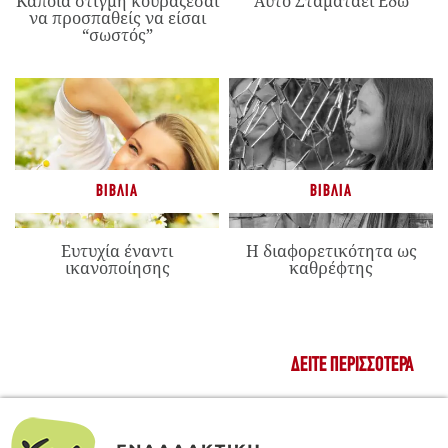
Κάποια στιγμή κουράζεσαι
Αυτό Σταματάει Εδώ
να προσπαθείς να είσαι
“σωστός”
ΒΙΒΛΊΑ
ΒΙΒΛΊΑ
Ευτυχία έναντι
Η διαφορετικότητα ως
ικανοποίησης
καθρέφτης
ΔΕΊΤΕ ΠΕΡΙΣΣΌΤΕΡΑ