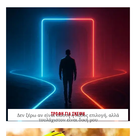
ΤΡΟΦΗ ΓΙΑ ΣΚΕΨΗ
Δεν ξέρω αν είναι σωστή ή λάθος επιλογή, αλλά
τουλάχιστον είναι δική μου