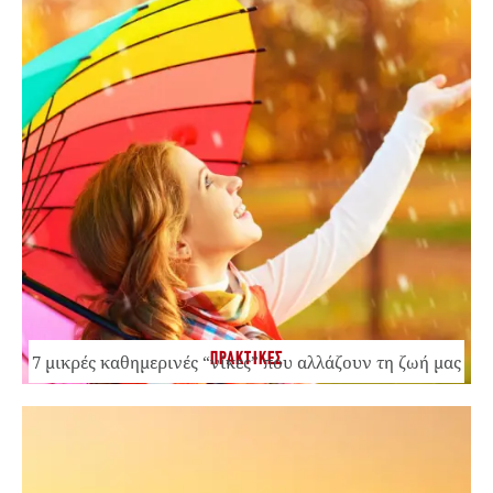
ΠΡΑΚΤΙΚΕΣ
7 μικρές καθημερινές “νίκες” που αλλάζουν τη ζωή μας