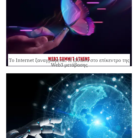
WEB3 SUMMIT ATHENS
Το Internet ξαναγράφεται. Η Ελλάδα στο επίκεντρο της
Web3 μετάβασης