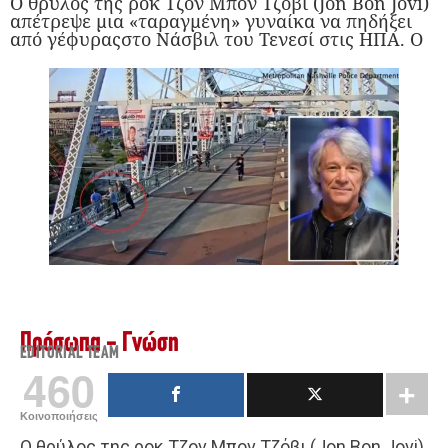
Ο θρύλος της ροκ Τζον Μπον Τζόβι (Jon Bon Jovi)
απέτρεψε μια «ταραγμένη» γυναίκα να πηδήξει
από γέφυραςστο Νάσβιλ του Τενεσί στις ΗΠΑ. Ο
Πρόσωπα - Γνώση
EDITORIAL TEAM
460
Κοινοποιήσεις
Ο θρύλος της ροκ Τζον Μπον Τζόβι (Jon Bon Jovi)