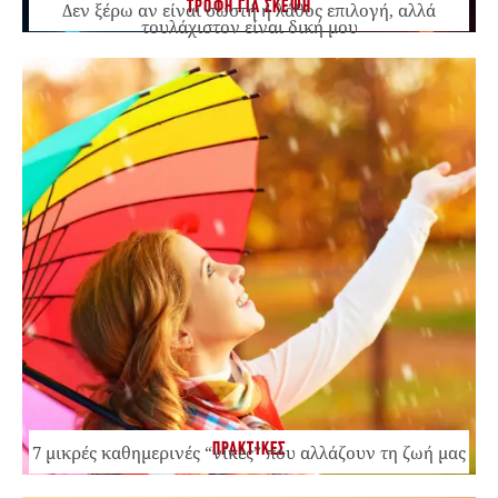
ΤΡΟΦΗ ΓΙΑ ΣΚΕΨΗ
Δεν ξέρω αν είναι σωστή ή λάθος επιλογή, αλλά
τουλάχιστον είναι δική μου
ΠΡΑΚΤΙΚΕΣ
7 μικρές καθημερινές “νίκες” που αλλάζουν τη ζωή μας