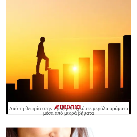
ΑΥΤΟΒΕΛΤΙΩΣΗ
Από τη θεωρία στην πράξη: Στοχεύστε μεγάλα οράματα
μέσα από μικρά βήματα