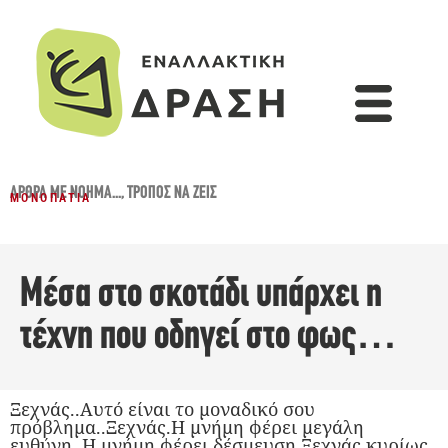
ΆΡΘΡΑ ΜΕ ΝΌΗΜΑ...
,
ΤΡΌΠΟΣ ΝΑ ΖΕΙΣ
ΜΟΝΟΠΆΤΙΑ
Μέσα στο σκοτάδι υπάρχει η
τέχνη που οδηγεί στο φως…
Ξεχνάς..Αυτό είναι το μοναδικό σου
πρόβλημα..Ξεχνάς.Η μνήμη φέρει μεγάλη
ευθύνη..Η μνήμη φέρει δέσμευση.Ξεχνάς κυρίως