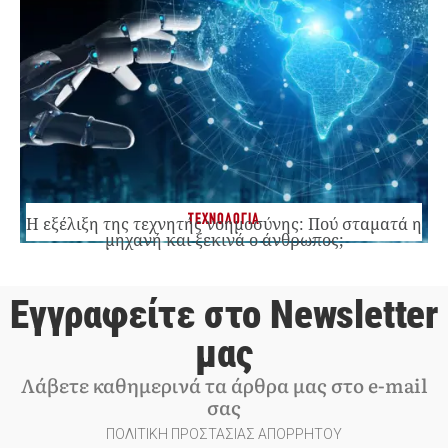
ΤΕΧΝΟΛΟΓΙΑ
Η εξέλιξη της τεχνητής νοημοσύνης: Πού σταματά η
μηχανή και ξεκινά ο άνθρωπος;
Εγγραφείτε στο Newsletter
μας
Λάβετε καθημερινά τα άρθρα μας στο e-mail
σας
ΠΟΛΙΤΙΚΗ ΠΡΟΣΤΑΣΙΑΣ ΑΠΟΡΡΗΤΟΥ