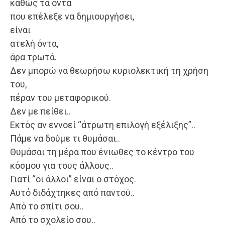
καθώς τα όντα
που επέλεξε να δημιουργήσει,
είναι
ατελή όντα,
άρα τρωτά.
Δεν μπορώ να θεωρήσω κυριολεκτική τη χρήση
του,
πέραν του μεταφορικού.
Δεν με πείθει..
Εκτός αν εννοεί “άτρωτη επιλογή εξέλιξης”..
Πάμε να δούμε τι θυμάσαι..
Θυμάσαι τη μέρα που ένιωθες το κέντρο του
κόσμου για τους άλλους..
Γιατί “οι άλλοι” είναι ο στόχος.
Αυτό διδάχτηκες από παντού..
Από το σπίτι σου..
Από το σχολείο σου..