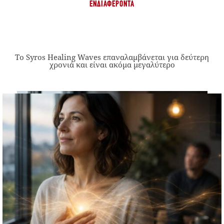
ΕΝΔΙΑΦΈΡΟΝΤΑ
Το Syros Healing Waves επαναλαμβάνεται για δεύτερη
χρονιά και είναι ακόμα μεγαλύτερο