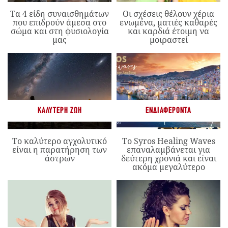
Τα 4 είδη συναισθημάτων
Οι σχέσεις θέλουν χέρια
που επιδρούν άμεσα στο
ενωμένα, ματιές καθαρές
σώμα και στη φυσιολογία
και καρδιά έτοιμη να
μας
μοιραστεί
ΚΑΛΎΤΕΡΗ ΖΩΉ
ΕΝΔΙΑΦΈΡΟΝΤΑ
Το καλύτερο αγχολυτικό
Το Syros Healing Waves
είναι η παρατήρηση των
επαναλαμβάνεται για
άστρων
δεύτερη χρονιά και είναι
ακόμα μεγαλύτερο