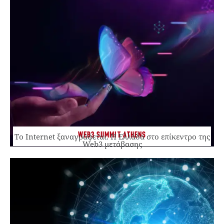
WEB3 SUMMIT ATHENS
Το Internet ξαναγράφεται. Η Ελλάδα στο επίκεντρο της
Web3 μετάβασης