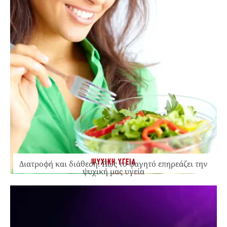
ΨΥΧΙΚΗ ΥΓΕΙΑ
Διατροφή και διάθεση: Πώς το φαγητό επηρεάζει την
ψυχική μας υγεία