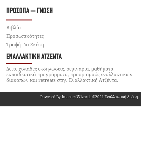
ΠΡΌΣΩΠΑ – ΓΝΏΣΗ
Βιβλία
Προσωπικότητες
Τροφή Για Σκέψη
ΕΝΑΛΛΑΚΤΙΚΉ ΑΤΖΈΝΤΑ
Δείτε χιλιάδες εκδηλώσεις, σεμινάρια, μαθήματα,
εκπαιδευτικά προγράμματα, προορισμούς εναλλακτικών
διακοπών και retreats στην Εναλλακτική Ατζέντα.
Powered By Internet Wizards ©2021 Εναλλακτική Δράση