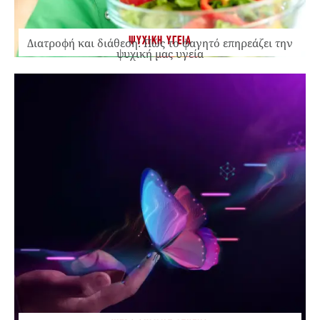
ΨΥΧΙΚΗ ΥΓΕΙΑ
Διατροφή και διάθεση: Πώς το φαγητό επηρεάζει την
ψυχική μας υγεία