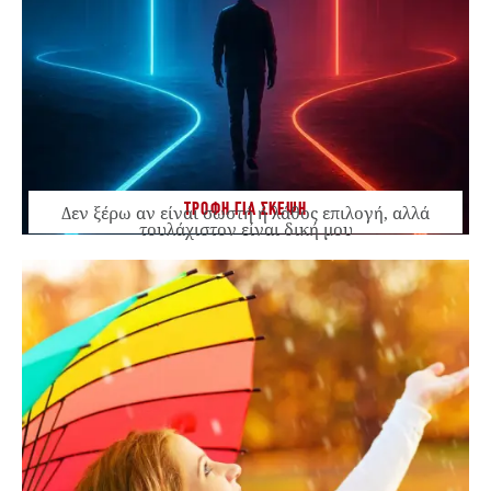
ΤΡΟΦΗ ΓΙΑ ΣΚΕΨΗ
Δεν ξέρω αν είναι σωστή ή λάθος επιλογή, αλλά
τουλάχιστον είναι δική μου