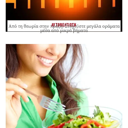
ΑΥΤΟΒΕΛΤΙΩΣΗ
Από τη θεωρία στην πράξη: Στοχεύστε μεγάλα οράματα
μέσα από μικρά βήματα