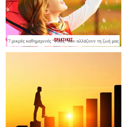
ΠΡΑΚΤΙΚΕΣ
7 μικρές καθημερινές “νίκες” που αλλάζουν τη ζωή μας