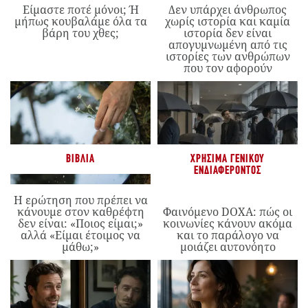
Είμαστε ποτέ μόνοι; Ή
Δεν υπάρχει άνθρωπος
μήπως κουβαλάμε όλα τα
χωρίς ιστορία και καμία
βάρη του χθες;
ιστορία δεν είναι
απογυμνωμένη από τις
ιστορίες των ανθρώπων
που τον αφορούν
ΒΙΒΛΊΑ
ΧΡΉΣΙΜΑ ΓΕΝΙΚΟΎ
ΕΝΔΙΑΦΈΡΟΝΤΟΣ
Η ερώτηση που πρέπει να
κάνουμε στον καθρέφτη
Φαινόμενο DOXA: πώς οι
δεν είναι: «Ποιος είμαι;»
κοινωνίες κάνουν ακόμα
αλλά «Είμαι έτοιμος να
και το παράλογο να
μάθω;»
μοιάζει αυτονόητο