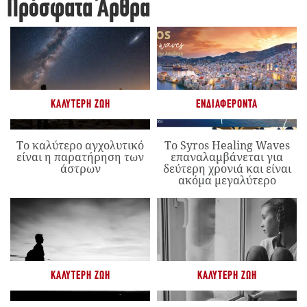
Πρόσφατα Άρθρα
ΚΑΛΎΤΕΡΗ ΖΩΉ
ΕΝΔΙΑΦΈΡΟΝΤΑ
Το καλύτερο αγχολυτικό
Το Syros Healing Waves
είναι η παρατήρηση των
επαναλαμβάνεται για
άστρων
δεύτερη χρονιά και είναι
ακόμα μεγαλύτερο
ΚΑΛΎΤΕΡΗ ΖΩΉ
ΚΑΛΎΤΕΡΗ ΖΩΉ