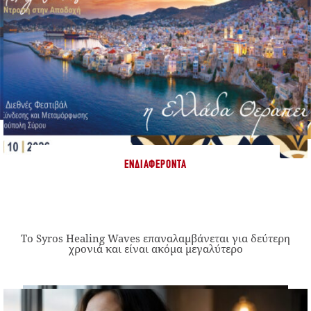
ΕΝΔΙΑΦΈΡΟΝΤΑ
Το Syros Healing Waves επαναλαμβάνεται για δεύτερη
χρονιά και είναι ακόμα μεγαλύτερο