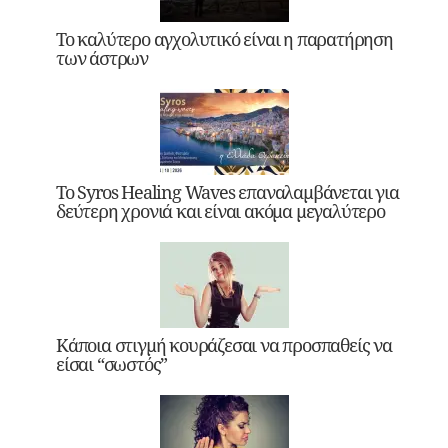
Το καλύτερο αγχολυτικό είναι η παρατήρηση
των άστρων
Το Syros Healing Waves επαναλαμβάνεται για
δεύτερη χρονιά και είναι ακόμα μεγαλύτερο
Κάποια στιγμή κουράζεσαι να προσπαθείς να
είσαι “σωστός”