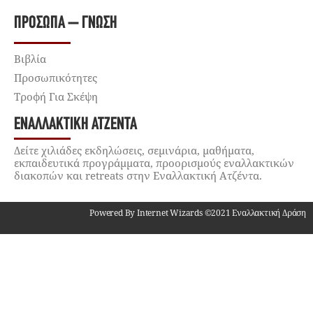
ΠΡΌΣΩΠΑ – ΓΝΏΣΗ
Βιβλία
Προσωπικότητες
Τροφή Για Σκέψη
ΕΝΑΛΛΑΚΤΙΚΉ ΑΤΖΈΝΤΑ
Δείτε χιλιάδες εκδηλώσεις, σεμινάρια, μαθήματα,
εκπαιδευτικά προγράμματα, προορισμούς εναλλακτικών
διακοπών και retreats στην Εναλλακτική Ατζέντα.
Powered By Internet Wizards ©2021 Εναλλακτική Δράση