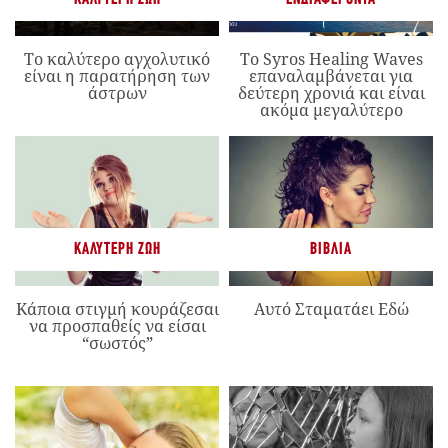
Το καλύτερο αγχολυτικό
Το Syros Healing Waves
είναι η παρατήρηση των
επαναλαμβάνεται για
άστρων
δεύτερη χρονιά και είναι
ακόμα μεγαλύτερο
ΚΑΛΎΤΕΡΗ ΖΩΉ
ΒΙΒΛΊΑ
Κάποια στιγμή κουράζεσαι
Αυτό Σταματάει Εδώ
να προσπαθείς να είσαι
“σωστός”