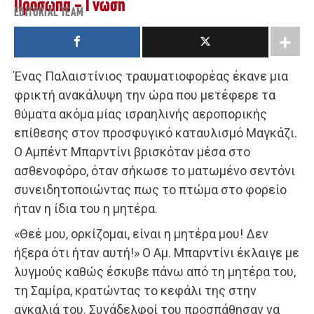
Πρόσωπα - Γνώση
EDITORIAL TEAM
Ένας Παλαιστίνιος τραυματιοφορέας έκανε μια
φρικτή ανακάλυψη την ώρα που μετέφερε τα
θύματα ακόμα μίας ισραηλινής αεροπορικής
επίθεσης στον προσφυγικό καταυλισμό Μαγκάζι.
Ο Αμπέντ Μπαρντίνι βρισκόταν μέσα στο
ασθενοφόρο, όταν σήκωσε το ματωμένο σεντόνι
συνειδητοποιώντας πως το πτώμα στο φορείο
ήταν η ίδια του η μητέρα.
«Θεέ μου, ορκίζομαι, είναι η μητέρα μου! Δεν
ήξερα ότι ήταν αυτή!» Ο Αμ. Μπαρντίνι έκλαιγε με
λυγμούς καθώς έσκυβε πάνω από τη μητέρα του,
τη Σαμίρα, κρατώντας το κεφάλι της στην
αγκαλιά του. Συνάδελφοί του προσπάθησαν να