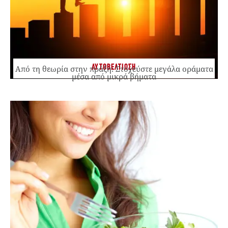
ΑΥΤΟΒΕΛΤΙΩΣΗ
Από τη θεωρία στην πράξη: Στοχεύστε μεγάλα οράματα
μέσα από μικρά βήματα