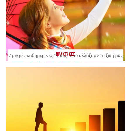
ΠΡΑΚΤΙΚΕΣ
7 μικρές καθημερινές “νίκες” που αλλάζουν τη ζωή μας