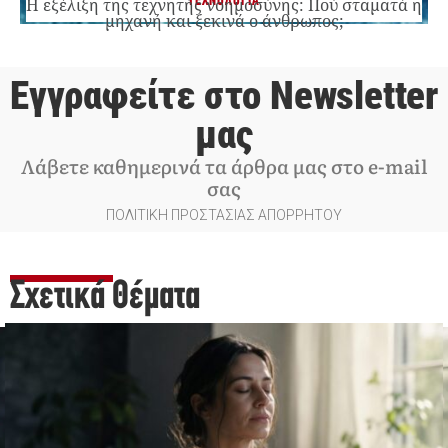
ΤΕΧΝΟΛΟΓΙΑ
Η εξέλιξη της τεχνητής νοημοσύνης: Πού σταματά η
μηχανή και ξεκινά ο άνθρωπος;
Εγγραφείτε στο Newsletter
μας
Λάβετε καθημερινά τα άρθρα μας στο e-mail
σας
ΠΟΛΙΤΙΚΗ ΠΡΟΣΤΑΣΙΑΣ ΑΠΟΡΡΗΤΟΥ
Σχετικά Θέματα