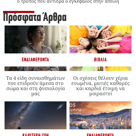
ο τρόπος που αντιδρά ο εγκέφαλος στην απειλή
Πρόσφατα Άρθρα
ΕΝΔΙΑΦΈΡΟΝΤΑ
ΒΙΒΛΊΑ
Τα 4 είδη συναισθημάτων
Οι σχέσεις θέλουν χέρια
που επιδρούν άμεσα στο
ενωμένα, ματιές καθαρές
σώμα και στη φυσιολογία
και καρδιά έτοιμη να
μας
μοιραστεί
ΚΑΛΎΤΕΡΗ ΖΩΉ
ΕΝΔΙΑΦΈΡΟΝΤΑ