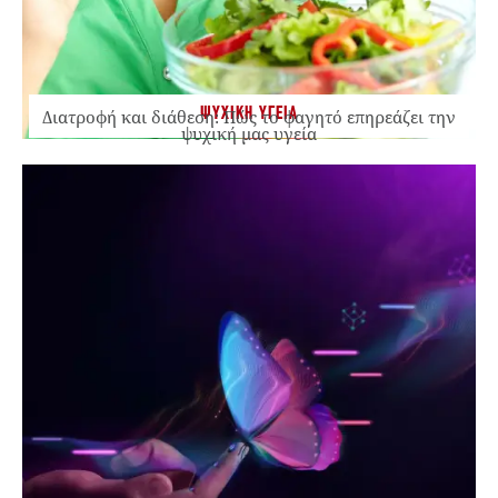
ΨΥΧΙΚΗ ΥΓΕΙΑ
Διατροφή και διάθεση: Πώς το φαγητό επηρεάζει την
ψυχική μας υγεία