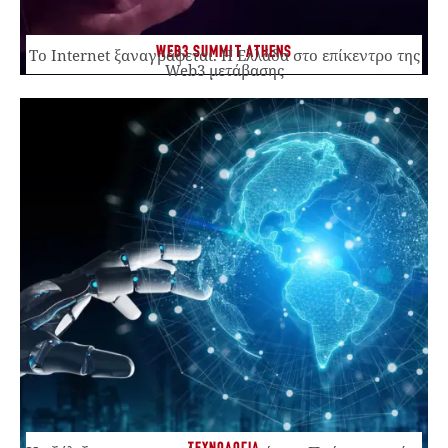
WEB3 SUMMIT ATHENS
Το Internet ξαναγράφεται. Η Ελλάδα στο επίκεντρο της
Web3 μετάβασης