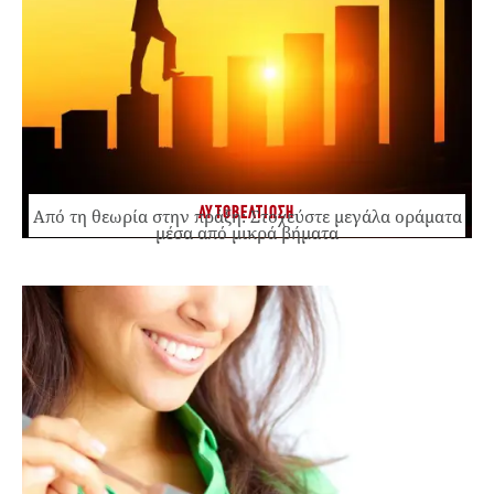
ΑΥΤΟΒΕΛΤΙΩΣΗ
Από τη θεωρία στην πράξη: Στοχεύστε μεγάλα οράματα
μέσα από μικρά βήματα