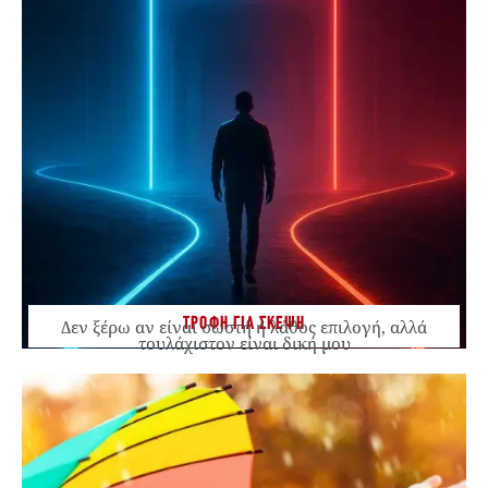
ΤΡΟΦΗ ΓΙΑ ΣΚΕΨΗ
Δεν ξέρω αν είναι σωστή ή λάθος επιλογή, αλλά
τουλάχιστον είναι δική μου