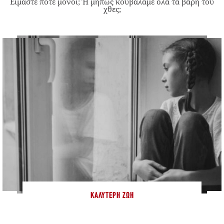
Είμαστε ποτέ μόνοι; Ή μήπως κουβαλάμε όλα τα βάρη του
χθες;
ΚΑΛΎΤΕΡΗ ΖΩΉ