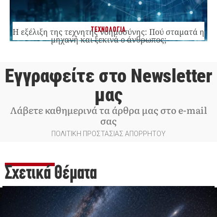
ΤΕΧΝΟΛΟΓΙΑ
Η εξέλιξη της τεχνητής νοημοσύνης: Πού σταματά η
μηχανή και ξεκινά ο άνθρωπος;
Εγγραφείτε στο Newsletter
μας
Λάβετε καθημερινά τα άρθρα μας στο e-mail
σας
ΠΟΛΙΤΙΚΗ ΠΡΟΣΤΑΣΙΑΣ ΑΠΟΡΡΗΤΟΥ
Σχετικά Θέματα