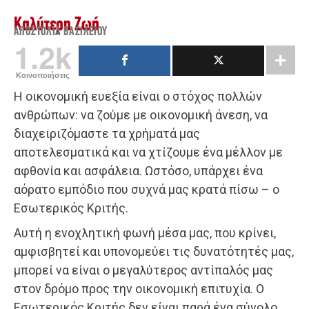
Καλύτερη Ζωή
ΑΠΟΣΤΟΛΊΑ ΒΑΣΙΛΕΊΟΥ
1.2k
Κοινοποιήσεις
Η οικονομική ευεξία είναι ο στόχος πολλών
ανθρώπων: να ζούμε με οικονομική άνεση, να
διαχειριζόμαστε τα χρήματά μας
αποτελεσματικά και να χτίζουμε ένα μέλλον με
αφθονία και ασφάλεια. Ωστόσο, υπάρχει ένα
αόρατο εμπόδιο που συχνά μας κρατά πίσω – ο
Εσωτερικός Κριτής.
Αυτή η ενοχλητική φωνή μέσα μας, που κρίνει,
αμφισβητεί και υπονομεύει τις δυνατότητές μας,
μπορεί να είναι ο μεγαλύτερος αντίπαλός μας
στον δρόμο προς την οικονομική επιτυχία. Ο
Εσωτερικός Κριτής δεν είναι παρά ένα σύνολο