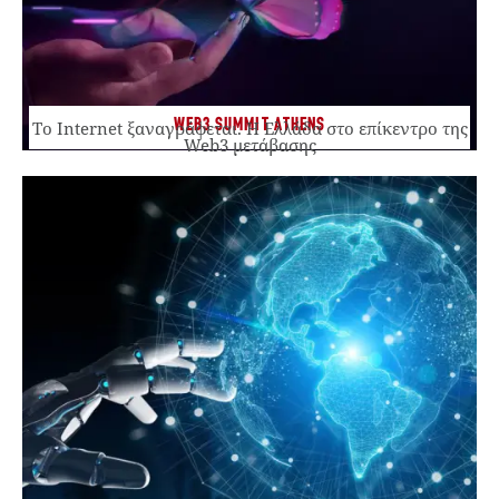
WEB3 SUMMIT ATHENS
Το Internet ξαναγράφεται. Η Ελλάδα στο επίκεντρο της
Web3 μετάβασης