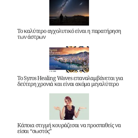
Το καλύτερο αγχολυτικό είναι η παρατήρηση
των άστρων
Το Syros Healing Waves επαναλαμβάνεται για
δεύτερη χρονιά και είναι ακόμα μεγαλύτερο
Κάποια στιγμή κουράζεσαι να προσπαθείς να
είσαι “σωστός”