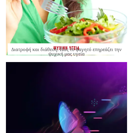
ΨΥΧΙΚΗ ΥΓΕΙΑ
Διατροφή και διάθεση: Πώς το φαγητό επηρεάζει την
ψυχική μας υγεία