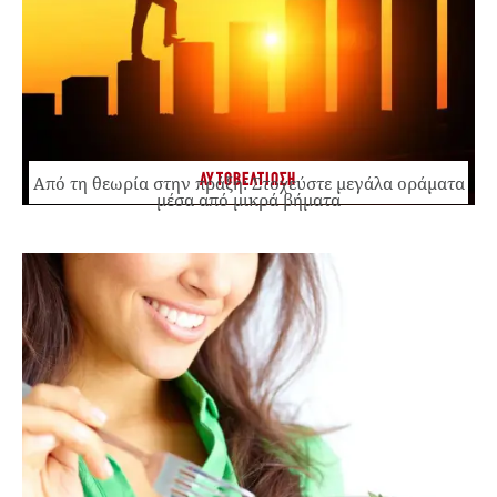
ΑΥΤΟΒΕΛΤΙΩΣΗ
Από τη θεωρία στην πράξη: Στοχεύστε μεγάλα οράματα
μέσα από μικρά βήματα