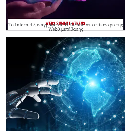
WEB3 SUMMIT ATHENS
Το Internet ξαναγράφεται. Η Ελλάδα στο επίκεντρο της
Web3 μετάβασης