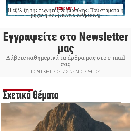
ΤΕΧΝΟΛΟΓΙΑ
Η εξέλιξη της τεχνητής νοημοσύνης: Πού σταματά η
μηχανή και ξεκινά ο άνθρωπος;
Εγγραφείτε στο Newsletter
μας
Λάβετε καθημερινά τα άρθρα μας στο e-mail
σας
ΠΟΛΙΤΙΚΗ ΠΡΟΣΤΑΣΙΑΣ ΑΠΟΡΡΗΤΟΥ
Σχετικά Θέματα