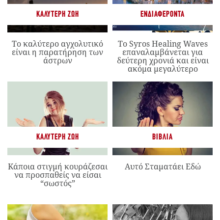
ΚΑΛΎΤΕΡΗ ΖΩΉ
ΕΝΔΙΑΦΈΡΟΝΤΑ
Το καλύτερο αγχολυτικό
Το Syros Healing Waves
είναι η παρατήρηση των
επαναλαμβάνεται για
άστρων
δεύτερη χρονιά και είναι
ακόμα μεγαλύτερο
ΚΑΛΎΤΕΡΗ ΖΩΉ
ΒΙΒΛΊΑ
Κάποια στιγμή κουράζεσαι
Αυτό Σταματάει Εδώ
να προσπαθείς να είσαι
“σωστός”