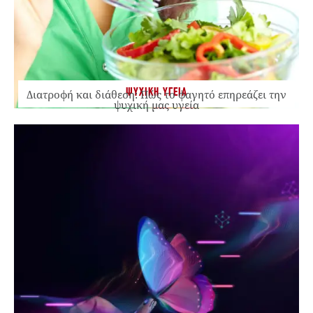
ΨΥΧΙΚΗ ΥΓΕΙΑ
Διατροφή και διάθεση: Πώς το φαγητό επηρεάζει την
ψυχική μας υγεία