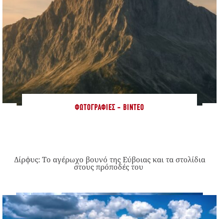
ΦΩΤΟΓΡΑΦΊΕΣ - ΒΊΝΤΕΟ
Δίρφυς: Το αγέρωχο βουνό της Εύβοιας και τα στολίδια
στους πρόποδές του