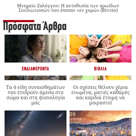
Μνημείο Ζαλόγγου: Η αυτοθυσία των ηρωίδων
Σουλιωτισσών που έπεσαν «εν χορώ» (Βίντεο)
Πρόσφατα Άρθρα
ΕΝΔΙΑΦΈΡΟΝΤΑ
ΒΙΒΛΊΑ
Τα 4 είδη συναισθημάτων
Οι σχέσεις θέλουν χέρια
που επιδρούν άμεσα στο
ενωμένα, ματιές καθαρές
σώμα και στη φυσιολογία
και καρδιά έτοιμη να
μας
μοιραστεί