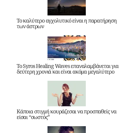
Το καλύτερο αγχολυτικό είναι η παρατήρηση
των άστρων
Το Syros Healing Waves επαναλαμβάνεται για
δεύτερη χρονιά και είναι ακόμα μεγαλύτερο
Κάποια στιγμή κουράζεσαι να προσπαθείς να
είσαι “σωστός”