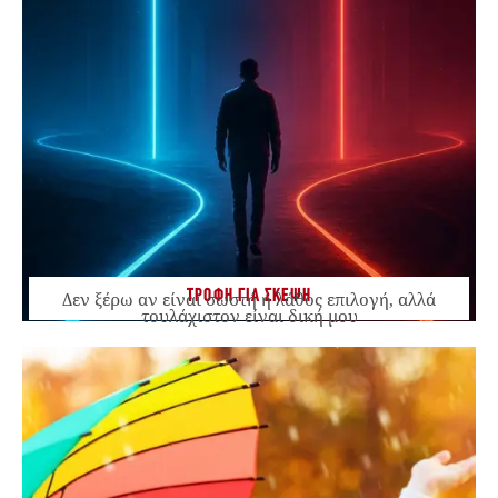
ΤΡΟΦΗ ΓΙΑ ΣΚΕΨΗ
Δεν ξέρω αν είναι σωστή ή λάθος επιλογή, αλλά
τουλάχιστον είναι δική μου