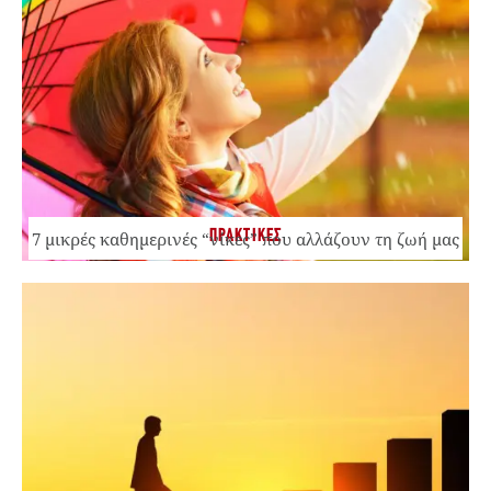
ΠΡΑΚΤΙΚΕΣ
7 μικρές καθημερινές “νίκες” που αλλάζουν τη ζωή μας