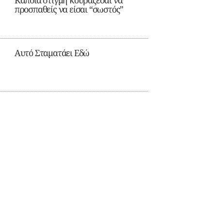
Κάποια στιγμή κουράζεσαι να
προσπαθείς να είσαι “σωστός”
Αυτό Σταματάει Εδώ