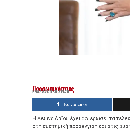
Προσωπικότητες
ΕΝΑΛΛΑΚΤΙΚΉ ΔΡΆΣΗ
Κοινοποίηση
Η Λεώνα Λαΐου έχει αφιερώσει τα τελευ
στη συστημική προσέγγιση και στις συσ