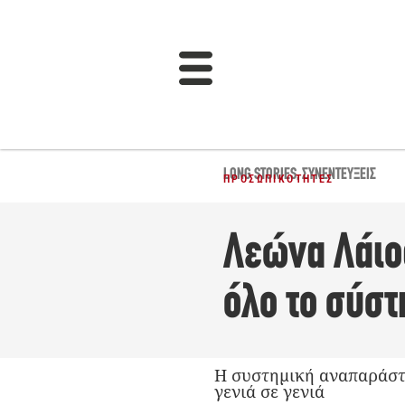
LONG STORIES
,
ΣΥΝΕΝΤΕΎΞΕΙΣ
ΠΡΟΣΩΠΙΚΌΤΗΤΕΣ
Λεώνα Λάιος
όλο το σύσ
Η συστημική αναπαράστα
γενιά σε γενιά