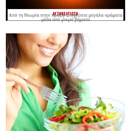
ΑΥΤΟΒΕΛΤΙΩΣΗ
Από τη θεωρία στην πράξη: Στοχεύστε μεγάλα οράματα
μέσα από μικρά βήματα