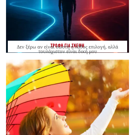
ΤΡΟΦΗ ΓΙΑ ΣΚΕΨΗ
Δεν ξέρω αν είναι σωστή ή λάθος επιλογή, αλλά
τουλάχιστον είναι δική μου