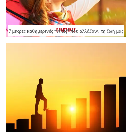
ΠΡΑΚΤΙΚΕΣ
7 μικρές καθημερινές “νίκες” που αλλάζουν τη ζωή μας