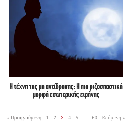
Η τέχνη της μη αντίδρασης: Η πιο ριζοσπαστική
μορφή εσωτερικής ειρήνης
« Προηγούμενη
1
2
3
4
5
…
60
Επόμενη »