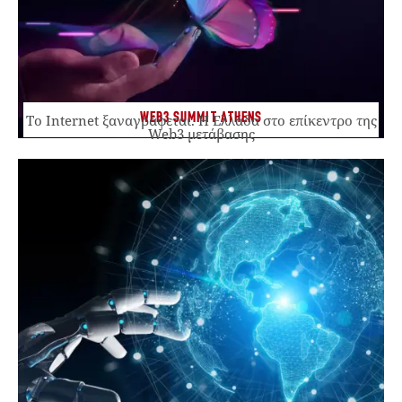
WEB3 SUMMIT ATHENS
Το Internet ξαναγράφεται. Η Ελλάδα στο επίκεντρο της
Web3 μετάβασης