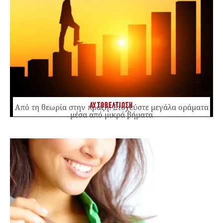
ΑΥΤΟΒΕΛΤΙΩΣΗ
Από τη θεωρία στην πράξη: Στοχεύστε μεγάλα οράματα
μέσα από μικρά βήματα