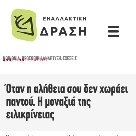
ΚΟΙΝΩΝΊΑ
,
ΠΡΟΣΩΠΙΚΉ ΑΝΆΠΤΥΞΗ
,
ΣΧΈΣΕΙΣ
ΑΝΘΡΏΠΙΝΕΣ ΣΧΈΣΕΙΣ
Όταν η αλήθεια σου δεν χωράει
παντού. Η μοναξιά της
ειλικρίνειας