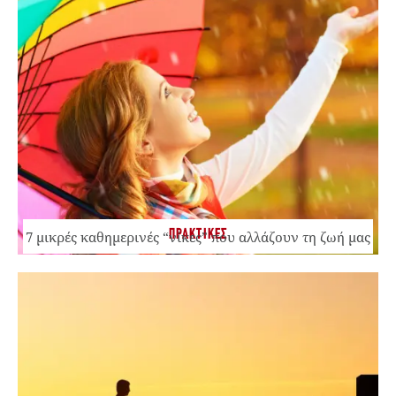
ΠΡΑΚΤΙΚΕΣ
7 μικρές καθημερινές “νίκες” που αλλάζουν τη ζωή μας