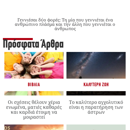
Γεννιέσαι δύο φορές: Tη μία που γεννιέται ένα
ανθρώπινο πλάσμα και την άλλη που γεννιέται ο
άνθρωπος
Πρόσφατα Άρθρα
ΒΙΒΛΊΑ
ΚΑΛΎΤΕΡΗ ΖΩΉ
Οι σχέσεις θέλουν χέρια
Το καλύτερο αγχολυτικό
ενωμένα, ματιές καθαρές
είναι η παρατήρηση των
και καρδιά έτοιμη να
άστρων
μοιραστεί