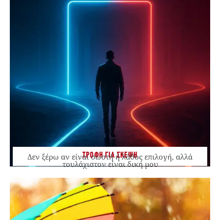
ΤΡΟΦΗ ΓΙΑ ΣΚΕΨΗ
Δεν ξέρω αν είναι σωστή ή λάθος επιλογή, αλλά
τουλάχιστον είναι δική μου