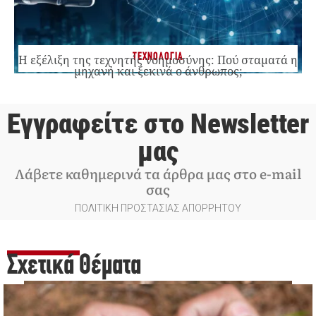
ΤΕΧΝΟΛΟΓΙΑ
Η εξέλιξη της τεχνητής νοημοσύνης: Πού σταματά η
μηχανή και ξεκινά ο άνθρωπος;
Εγγραφείτε στο Newsletter
μας
Λάβετε καθημερινά τα άρθρα μας στο e-mail
σας
ΠΟΛΙΤΙΚΗ ΠΡΟΣΤΑΣΙΑΣ ΑΠΟΡΡΗΤΟΥ
Σχετικά Θέματα