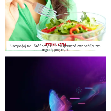
ΨΥΧΙΚΗ ΥΓΕΙΑ
Διατροφή και διάθεση: Πώς το φαγητό επηρεάζει την
ψυχική μας υγεία