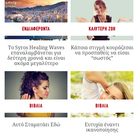
ΕΝΔΙΑΦΈΡΟΝΤΑ
ΚΑΛΎΤΕΡΗ ΖΩΉ
Το Syros Healing Waves
Κάποια στιγμή κουράζεσαι
επαναλαμβάνεται για
να προσπαθείς να είσαι
δεύτερη χρονιά και είναι
“σωστός”
ακόμα μεγαλύτερο
ΒΙΒΛΊΑ
ΒΙΒΛΊΑ
Αυτό Σταματάει Εδώ
Ευτυχία έναντι
ικανοποίησης