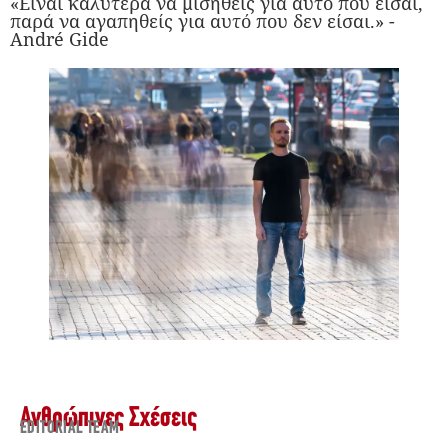
«Είναι καλύτερα να μισηθείς για αυτό που είσαι,
παρά να αγαπηθείς για αυτό που δεν είσαι.» -
André Gide
Ανθρώπινες Σχέσεις
EDITORIAL TEAM