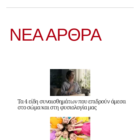
ΝΕΑ ΆΡΘΡΑ
Τα 4 είδη συναισθημάτων που επιδρούν άμεσα
στο σώμα και στη φυσιολογία μας