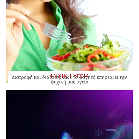
ΨΥΧΙΚΗ ΥΓΕΙΑ
Διατροφή και διάθεση: Πώς το φαγητό επηρεάζει την
ψυχική μας υγεία