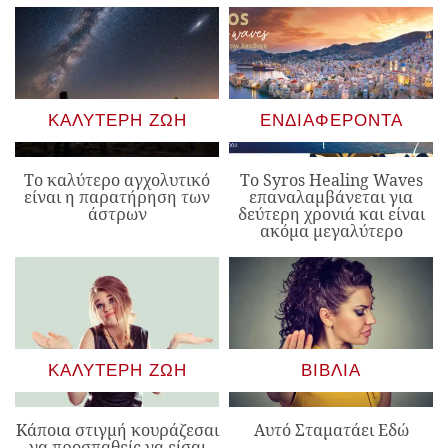
ΚΑΛΎΤΕΡΗ ΖΩΉ
ΕΝΔΙΑΦΈΡΟΝΤΑ
Το καλύτερο αγχολυτικό
Το Syros Healing Waves
είναι η παρατήρηση των
επαναλαμβάνεται για
άστρων
δεύτερη χρονιά και είναι
ακόμα μεγαλύτερο
ΚΑΛΎΤΕΡΗ ΖΩΉ
ΒΙΒΛΊΑ
Κάποια στιγμή κουράζεσαι
Αυτό Σταματάει Εδώ
να προσπαθείς να είσαι