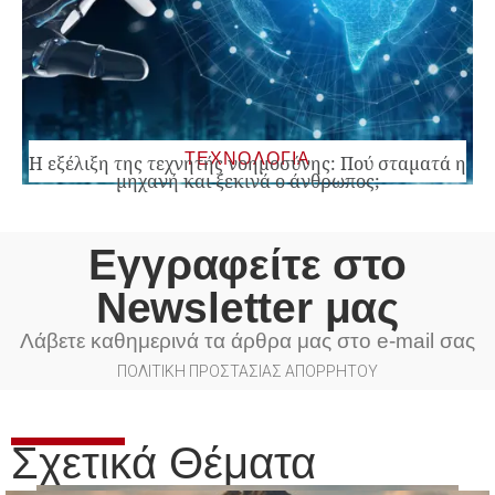
ΤΕΧΝΟΛΟΓΙΑ
Η εξέλιξη της τεχνητής νοημοσύνης: Πού σταματά η
μηχανή και ξεκινά ο άνθρωπος;
Εγγραφείτε στο
Newsletter μας
Λάβετε καθημερινά τα άρθρα μας στο e-mail σας
ΠΟΛΙΤΙΚΗ ΠΡΟΣΤΑΣΙΑΣ ΑΠΟΡΡΗΤΟΥ
Σχετικά Θέματα