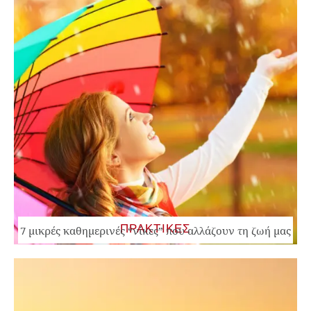
ΠΡΑΚΤΙΚΕΣ
7 μικρές καθημερινές “νίκες” που αλλάζουν τη ζωή μας