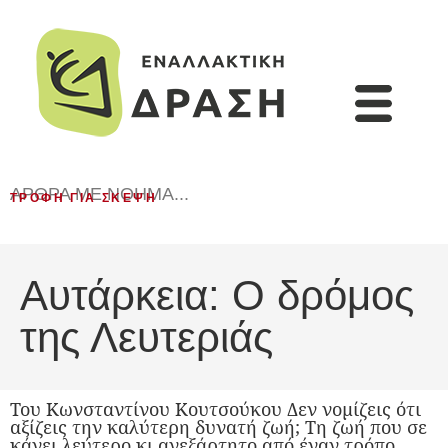
ΆΡΘΡΑ ΜΕ ΝΌΗΜΑ...
ΤΡΟΦΉ ΓΙΑ ΣΚΈΨΗ
Αυτάρκεια: Ο δρόμος
της Λευτεριάς
Του Κωνσταντίνου Κουτσούκου Δεν νομίζεις ότι
αξίζεις την καλύτερη δυνατή ζωή; Τη ζωή που σε
κάνει λεύτερο κι ανεξάρτητο από έναν τρόπο