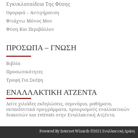
Εγκυκλοπαίδεια Της Φύσης
Ομορφιά – Αντιγήρανση
Φτιάχνω Μόνος Μου
Φύση Και Περιβάλλον
ΠΡΌΣΩΠΑ – ΓΝΏΣΗ
Βιβλία
Προσωπικότητες
Τροφή Για Σκέψη
ΕΝΑΛΛΑΚΤΙΚΉ ΑΤΖΈΝΤΑ
Δείτε χιλιάδες εκδηλώσεις, σεμινάρια, μαθήματα,
εκπαιδευτικά προγράμματα, προορισμούς εναλλακτικών
διακοπών και retreats στην Εναλλακτική Ατζέντα.
Powered By Internet Wizards ©2021 Εναλλακτική Δράση