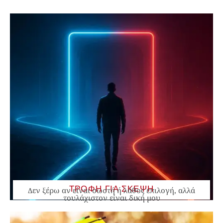
ΤΡΟΦΗ ΓΙΑ ΣΚΕΨΗ
Δεν ξέρω αν είναι σωστή ή λάθος επιλογή, αλλά
τουλάχιστον είναι δική μου