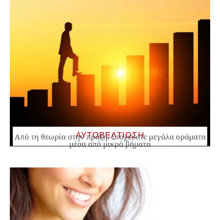
ΑΥΤΟΒΕΛΤΙΩΣΗ
Από τη θεωρία στην πράξη: Στοχεύστε μεγάλα οράματα
μέσα από μικρά βήματα