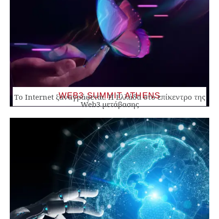
WEB3 SUMMIT ATHENS
Το Internet ξαναγράφεται. Η Ελλάδα στο επίκεντρο της
Web3 μετάβασης