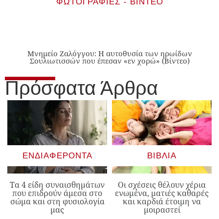
ΦΩΤΟΓΡΑΦΊΕΣ - ΒΊΝΤΕΟ
Μνημείο Ζαλόγγου: Η αυτοθυσία των ηρωίδων
Σουλιωτισσών που έπεσαν «εν χορώ» (Βίντεο)
Πρόσφατα Άρθρα
ΕΝΔΙΑΦΈΡΟΝΤΑ
ΒΙΒΛΊΑ
Τα 4 είδη συναισθημάτων
Οι σχέσεις θέλουν χέρια
που επιδρούν άμεσα στο
ενωμένα, ματιές καθαρές
σώμα και στη φυσιολογία
και καρδιά έτοιμη να
μας
μοιραστεί