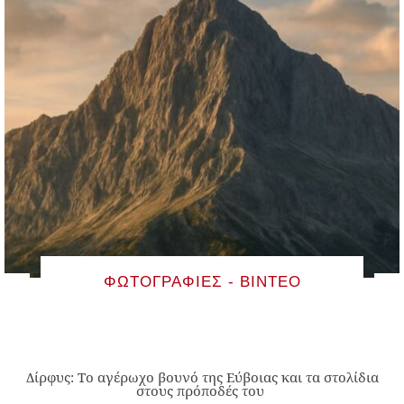
ΦΩΤΟΓΡΑΦΊΕΣ - ΒΊΝΤΕΟ
Δίρφυς: Το αγέρωχο βουνό της Εύβοιας και τα στολίδια
στους πρόποδές του