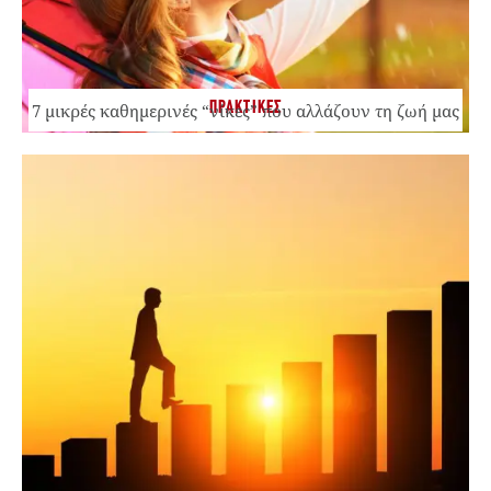
ΠΡΑΚΤΙΚΕΣ
7 μικρές καθημερινές “νίκες” που αλλάζουν τη ζωή μας