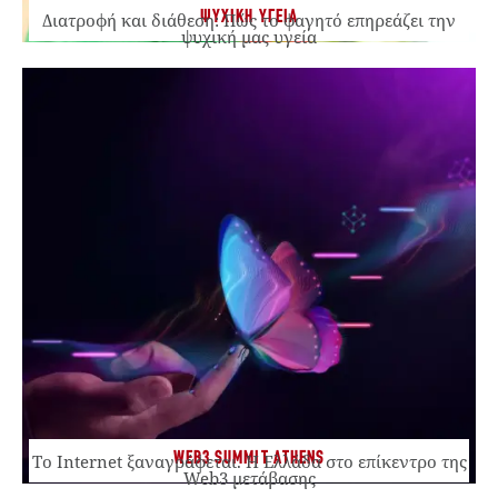
ΨΥΧΙΚΗ ΥΓΕΙΑ
Διατροφή και διάθεση: Πώς το φαγητό επηρεάζει την
ψυχική μας υγεία
WEB3 SUMMIT ATHENS
Το Internet ξαναγράφεται. Η Ελλάδα στο επίκεντρο της
Web3 μετάβασης