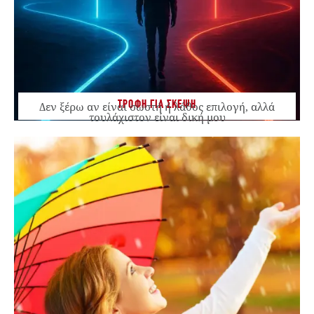
ΤΡΟΦΗ ΓΙΑ ΣΚΕΨΗ
Δεν ξέρω αν είναι σωστή ή λάθος επιλογή, αλλά
τουλάχιστον είναι δική μου