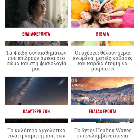
ΕΝΔΙΑΦΈΡΟΝΤΑ
ΒΙΒΛΊΑ
Τα 4 είδη συναισθημάτων
Οι σχέσεις θέλουν χέρια
που επιδρούν άμεσα στο
ενωμένα, ματιές καθαρές
σώμα και στη φυσιολογία
και καρδιά έτοιμη να
μας
μοιραστεί
ΚΑΛΎΤΕΡΗ ΖΩΉ
ΕΝΔΙΑΦΈΡΟΝΤΑ
Το καλύτερο αγχολυτικό
Το Syros Healing Waves
είναι η παρατήρηση των
επαναλαμβάνεται για