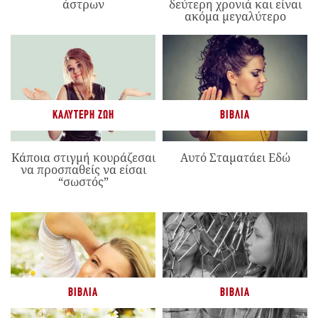
άστρων
δεύτερη χρονιά και είναι
ακόμα μεγαλύτερο
ΚΑΛΎΤΕΡΗ ΖΩΉ
ΒΙΒΛΊΑ
Κάποια στιγμή κουράζεσαι
Αυτό Σταματάει Εδώ
να προσπαθείς να είσαι
“σωστός”
ΒΙΒΛΊΑ
ΒΙΒΛΊΑ