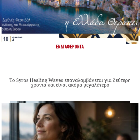
ΕΝΔΙΑΦΈΡΟΝΤΑ
Το Syros Healing Waves επαναλαμβάνεται για δεύτερη
χρονιά και είναι ακόμα μεγαλύτερο