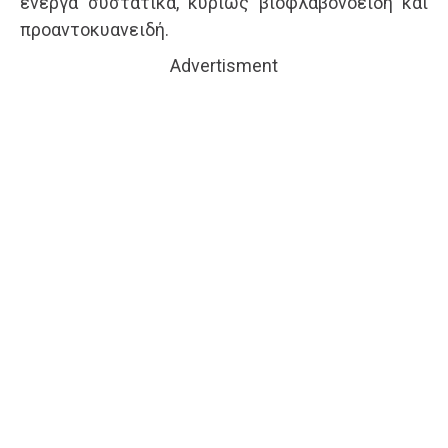
ενεργά συστατικά, κυρίως βιοφλαβονοειδή και
προαντοκυανειδή.
Advertisment