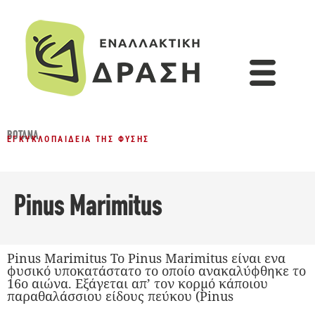
ΒΌΤΑΝΑ
ΕΓΚΥΚΛΟΠΑΊΔΕΙΑ ΤΗΣ ΦΎΣΗΣ
Pinus Marimitus
Pinus Marimitus Το Pinus Marimitus είναι ενα
φυσικό υποκατάστατο το οποίο ανακαλύφθηκε το
16ο αιώνα. Εξάγεται απ’ τον κορμό κάποιου
παραθαλάσσιου είδους πεύκου (Pinus