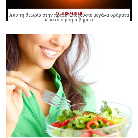
ΑΥΤΟΒΕΛΤΙΩΣΗ
Από τη θεωρία στην πράξη: Στοχεύστε μεγάλα οράματα
μέσα από μικρά βήματα