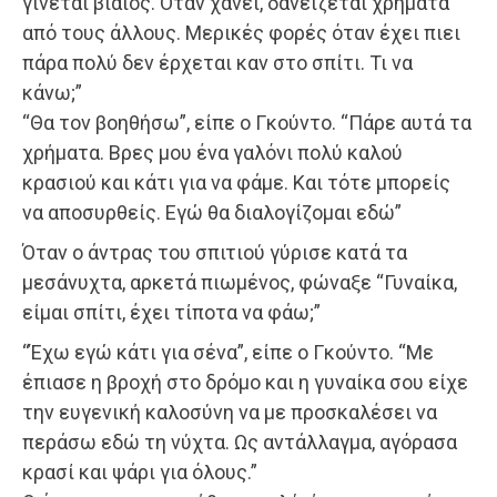
γίνεται βίαιος. Όταν χάνει, δανείζεται χρήματα
από τους άλλους. Μερικές φορές όταν έχει πιει
πάρα πολύ δεν έρχεται καν στο σπίτι. Τι να
κάνω;”
“Θα τον βοηθήσω”, είπε ο Γκούντο. “Πάρε αυτά τα
χρήματα. Βρες μου ένα γαλόνι πολύ καλού
κρασιού και κάτι για να φάμε. Και τότε μπορείς
να αποσυρθείς. Εγώ θα διαλογίζομαι εδώ”
Όταν ο άντρας του σπιτιού γύρισε κατά τα
μεσάνυχτα, αρκετά πιωμένος, φώναξε “Γυναίκα,
είμαι σπίτι, έχει τίποτα να φάω;”
“Έχω εγώ κάτι για σένα”, είπε ο Γκούντο. “Με
έπιασε η βροχή στο δρόμο και η γυναίκα σου είχε
την ευγενική καλοσύνη να με προσκαλέσει να
περάσω εδώ τη νύχτα. Ως αντάλλαγμα, αγόρασα
κρασί και ψάρι για όλους.”