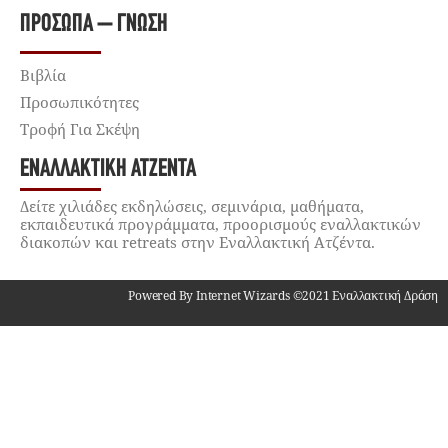
ΠΡΌΣΩΠΑ – ΓΝΏΣΗ
Βιβλία
Προσωπικότητες
Τροφή Για Σκέψη
ΕΝΑΛΛΑΚΤΙΚΉ ΑΤΖΈΝΤΑ
Δείτε χιλιάδες εκδηλώσεις, σεμινάρια, μαθήματα,
εκπαιδευτικά προγράμματα, προορισμούς εναλλακτικών
διακοπών και retreats στην Εναλλακτική Ατζέντα.
Powered By Internet Wizards ©2021 Εναλλακτική Δράση