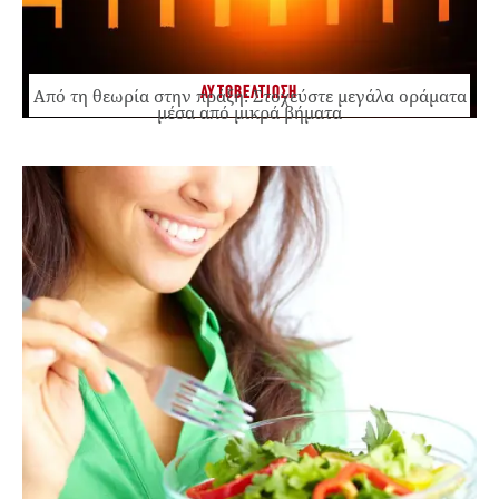
ΑΥΤΟΒΕΛΤΙΩΣΗ
Από τη θεωρία στην πράξη: Στοχεύστε μεγάλα οράματα
μέσα από μικρά βήματα