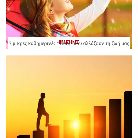
ΠΡΑΚΤΙΚΕΣ
7 μικρές καθημερινές “νίκες” που αλλάζουν τη ζωή μας