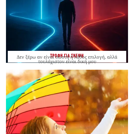
ΤΡΟΦΗ ΓΙΑ ΣΚΕΨΗ
Δεν ξέρω αν είναι σωστή ή λάθος επιλογή, αλλά
τουλάχιστον είναι δική μου