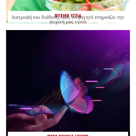
ΨΥΧΙΚΗ ΥΓΕΙΑ
Διατροφή και διάθεση: Πώς το φαγητό επηρεάζει την
ψυχική μας υγεία