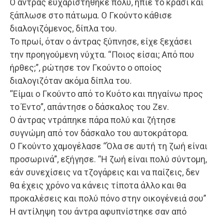
Ο άντρας ευχαριστήθηκε πολύ, ήπιε το κρασί και
ξάπλωσε στο πάτωμα. Ο Γκούντο κάθισε
διαλογιζόμενος, δίπλα του.
Το πρωί, όταν ο άντρας ξύπνησε, είχε ξεχάσει
την προηγούμενη νύχτα. “Ποιος είσαι; Από που
ήρθες;”, ρώτησε τον Γκούντο ο οποίος
διαλογιζόταν ακόμα δίπλα του.
“Είμαι ο Γκούντο από το Κυότο και πηγαίνω προς
το Έντο”, απάντησε ο δάσκαλος του Ζεν.
Ο άντρας ντράπηκε πάρα πολύ και ζήτησε
συγνώμη από τον δάσκαλο του αυτοκράτορα.
Ο Γκούντο χαμογέλασε “Όλα σε αυτή τη ζωή είναι
προσωρινά”, εξήγησε. “Η ζωή είναι πολύ σύντομη,
εάν συνεχίσεις να τζογάρεις και να παίζεις, δεν
θα έχεις χρόνο να κάνεις τίποτα άλλο και θα
προκαλέσεις και πολύ πόνο στην οικογένειά σου”
Η αντίληψη του άντρα αφυπνίστηκε σαν από