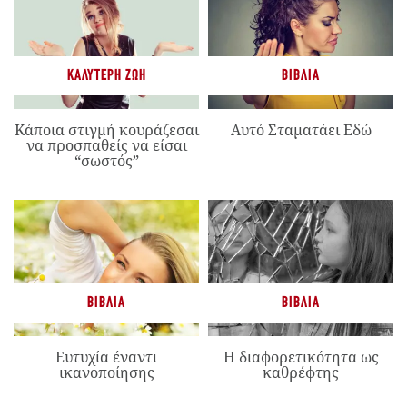
ΚΑΛΎΤΕΡΗ ΖΩΉ
ΒΙΒΛΊΑ
Κάποια στιγμή κουράζεσαι
Αυτό Σταματάει Εδώ
να προσπαθείς να είσαι
“σωστός”
ΒΙΒΛΊΑ
ΒΙΒΛΊΑ
Ευτυχία έναντι
Η διαφορετικότητα ως
ικανοποίησης
καθρέφτης