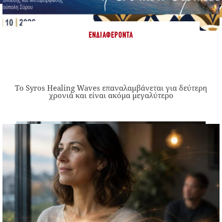
ΕΝΔΙΑΦΈΡΟΝΤΑ
Το Syros Healing Waves επαναλαμβάνεται για δεύτερη
χρονιά και είναι ακόμα μεγαλύτερο