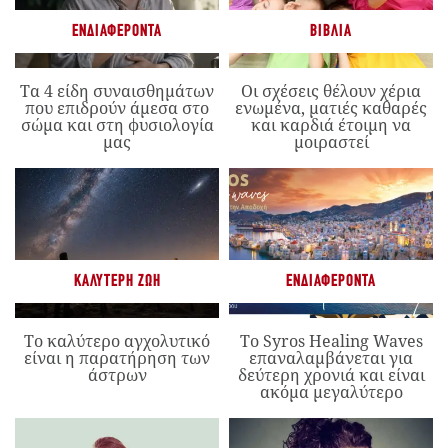
ΕΝΔΙΑΦΈΡΟΝΤΑ
ΒΙΒΛΊΑ
Τα 4 είδη συναισθημάτων
Οι σχέσεις θέλουν χέρια
που επιδρούν άμεσα στο
ενωμένα, ματιές καθαρές
σώμα και στη φυσιολογία
και καρδιά έτοιμη να
μας
μοιραστεί
ΚΑΛΎΤΕΡΗ ΖΩΉ
ΕΝΔΙΑΦΈΡΟΝΤΑ
Το καλύτερο αγχολυτικό
Το Syros Healing Waves
είναι η παρατήρηση των
επαναλαμβάνεται για
άστρων
δεύτερη χρονιά και είναι
ακόμα μεγαλύτερο