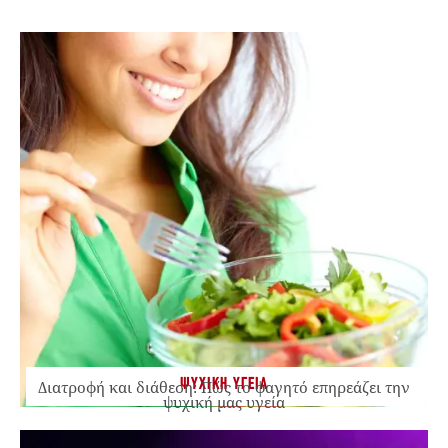
ΨΥΧΙΚΗ ΥΓΕΙΑ
Διατροφή και διάθεση: Πώς το φαγητό επηρεάζει την
ψυχική μας υγεία