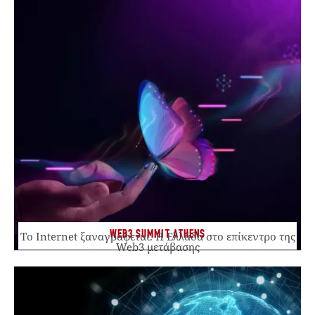
WEB3 SUMMIT ATHENS
Το Internet ξαναγράφεται. Η Ελλάδα στο επίκεντρο της
Web3 μετάβασης