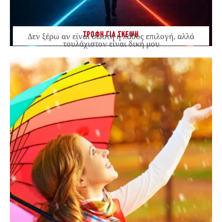
ΤΡΟΦΗ ΓΙΑ ΣΚΕΨΗ
Δεν ξέρω αν είναι σωστή ή λάθος επιλογή, αλλά
τουλάχιστον είναι δική μου