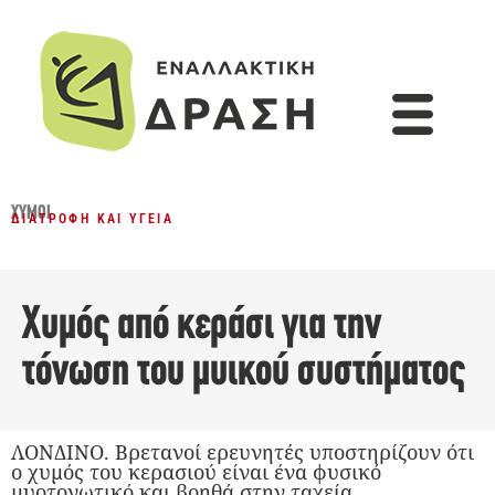
ΧΥΜΟΊ
ΔΙΑΤΡΟΦΉ ΚΑΙ ΥΓΕΊΑ
Χυμός από κεράσι για την
τόνωση του μυικού συστήματος
ΛΟΝΔΙΝΟ. Βρετανοί ερευνητές υποστηρίζουν ότι
ο χυμός του κερασιού είναι ένα φυσικό
μυοτονωτικό και βοηθά στην ταχεία