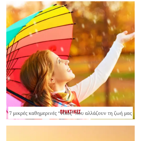
ΠΡΑΚΤΙΚΕΣ
7 μικρές καθημερινές “νίκες” που αλλάζουν τη ζωή μας