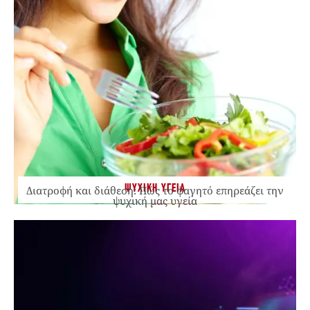
ΨΥΧΙΚΗ ΥΓΕΙΑ
Διατροφή και διάθεση: Πώς το φαγητό επηρεάζει την
ψυχική μας υγεία