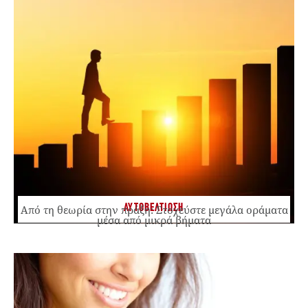
ΑΥΤΟΒΕΛΤΙΩΣΗ
Από τη θεωρία στην πράξη: Στοχεύστε μεγάλα οράματα
μέσα από μικρά βήματα