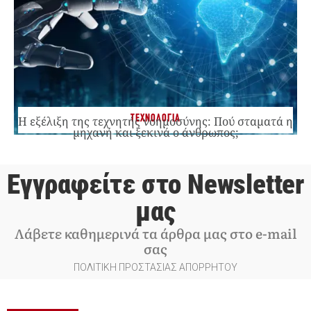
ΤΕΧΝΟΛΟΓΙΑ
Η εξέλιξη της τεχνητής νοημοσύνης: Πού σταματά η
μηχανή και ξεκινά ο άνθρωπος;
Εγγραφείτε στο Newsletter
μας
Λάβετε καθημερινά τα άρθρα μας στο e-mail
σας
ΠΟΛΙΤΙΚΗ ΠΡΟΣΤΑΣΙΑΣ ΑΠΟΡΡΗΤΟΥ