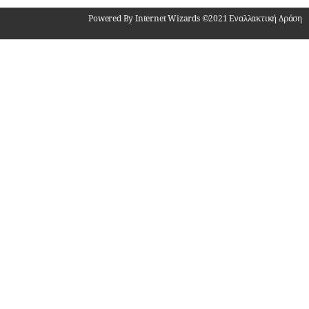
Powered By Internet Wizards ©2021 Εναλλακτική Δράση