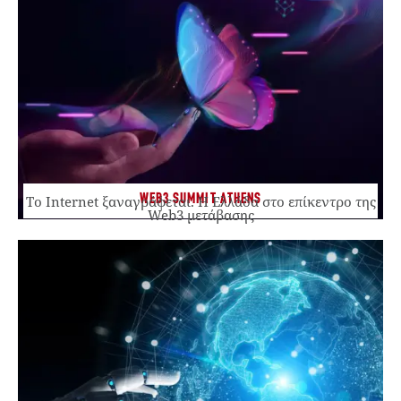
WEB3 SUMMIT ATHENS
Το Internet ξαναγράφεται. Η Ελλάδα στο επίκεντρο της
Web3 μετάβασης