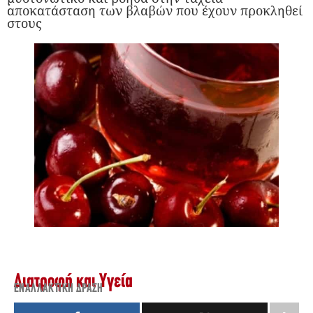
αποκατάσταση των βλαβών που έχουν προκληθεί
στους
Διατροφή και Υγεία
ΕΝΑΛΛΑΚΤΙΚΉ ΔΡΆΣΗ