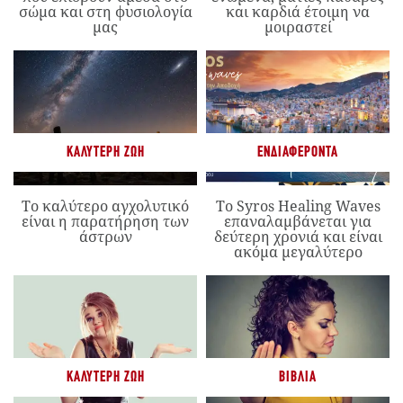
σώμα και στη φυσιολογία
και καρδιά έτοιμη να
μας
μοιραστεί
ΚΑΛΎΤΕΡΗ ΖΩΉ
ΕΝΔΙΑΦΈΡΟΝΤΑ
Το καλύτερο αγχολυτικό
Το Syros Healing Waves
είναι η παρατήρηση των
επαναλαμβάνεται για
άστρων
δεύτερη χρονιά και είναι
ακόμα μεγαλύτερο
ΚΑΛΎΤΕΡΗ ΖΩΉ
ΒΙΒΛΊΑ