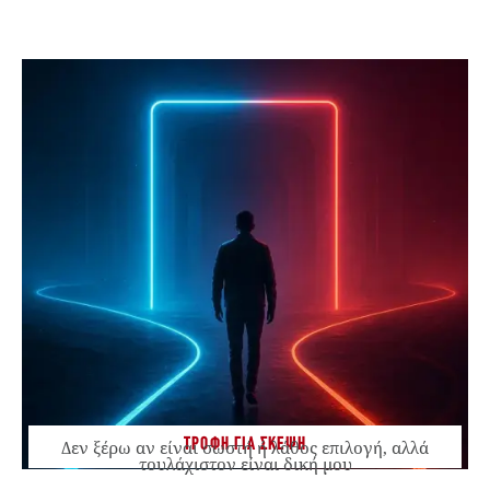
ΤΡΟΦΗ ΓΙΑ ΣΚΕΨΗ
Δεν ξέρω αν είναι σωστή ή λάθος επιλογή, αλλά
τουλάχιστον είναι δική μου