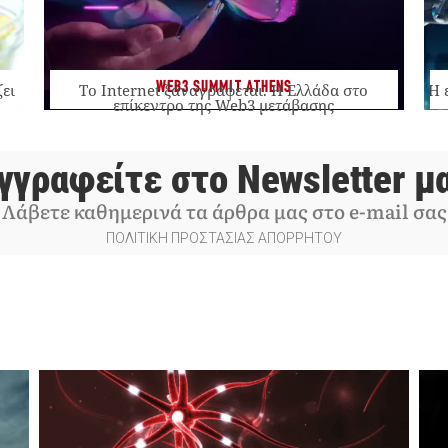
WEB3 SUMMIT ATHENS
ζει
Το Internet ξαναγράφεται. Η Ελλάδα στο
Η 
επίκεντρο της Web3 μετάβασης
γγραφείτε στο Newsletter μ
Λάβετε καθημερινά τα άρθρα μας στο e-mail σας
ΠΟΛΙΤΙΚΗ ΠΡΟΣΤΑΣΙΑΣ ΑΠΟΡΡΗΤΟΥ