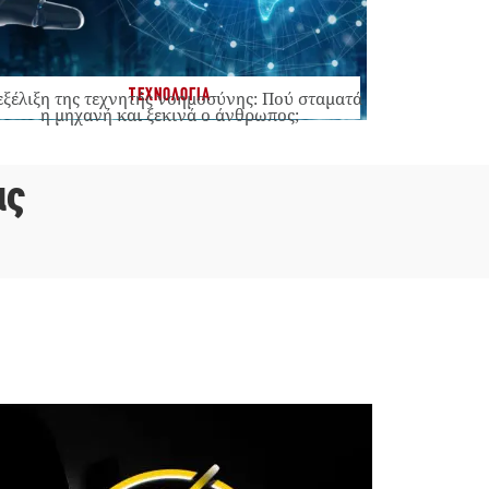
ΤΕΧΝΟΛΟΓΙΑ
εξέλιξη της τεχνητής νοημοσύνης: Πού σταματά
η μηχανή και ξεκινά ο άνθρωπος;
ας