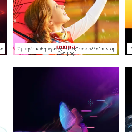
ΠΡΑΚΤΙΚΕΣ
λά
7 μικρές καθημερινές “νίκες” που αλλάζουν τη
ζωή μας