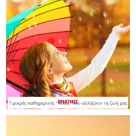
ΠΡΑΚΤΙΚΕΣ
7 μικρές καθημερινές “νίκες” που αλλάζουν τη ζωή μας