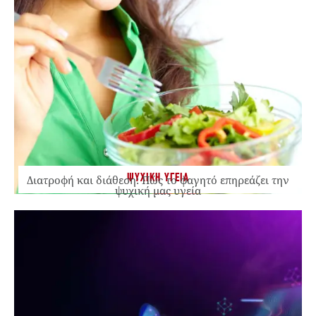
ΨΥΧΙΚΗ ΥΓΕΙΑ
Διατροφή και διάθεση: Πώς το φαγητό επηρεάζει την
ψυχική μας υγεία