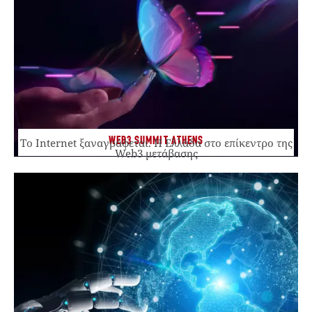
WEB3 SUMMIT ATHENS
Το Internet ξαναγράφεται. Η Ελλάδα στο επίκεντρο της
Web3 μετάβασης