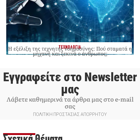
ΤΕΧΝΟΛΟΓΙΑ
Η εξέλιξη της τεχνητής νοημοσύνης: Πού σταματά η
μηχανή και ξεκινά ο άνθρωπος;
Εγγραφείτε στο Newsletter
μας
Λάβετε καθημερινά τα άρθρα μας στο e-mail
σας
ΠΟΛΙΤΙΚΗ ΠΡΟΣΤΑΣΙΑΣ ΑΠΟΡΡΗΤΟΥ