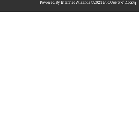
Powered By Internet Wizards ©2021 Εναλλακτική Δράση