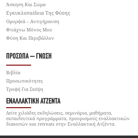
Άσκηση Και Σώμα
Εγκυκλοπαίδεια Της Φύσης
Ομορφιά – Αντιγήρανση
Φτιάχνω Μόνος Μου
Φύση Και Περιβάλλον
ΠΡΌΣΩΠΑ – ΓΝΏΣΗ
Βιβλία
Προσωπικότητες
Τροφή Για Σκέψη
ΕΝΑΛΛΑΚΤΙΚΉ ΑΤΖΈΝΤΑ
Δείτε χιλιάδες εκδηλώσεις, σεμινάρια, μαθήματα,
εκπαιδευτικά προγράμματα, προορισμούς εναλλακτικών
διακοπών και retreats στην Εναλλακτική Ατζέντα.