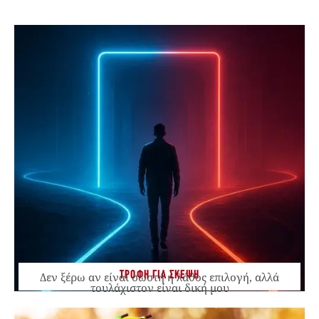
ΤΡΟΦΗ ΓΙΑ ΣΚΕΨΗ
Δεν ξέρω αν είναι σωστή ή λάθος επιλογή, αλλά
τουλάχιστον είναι δική μου