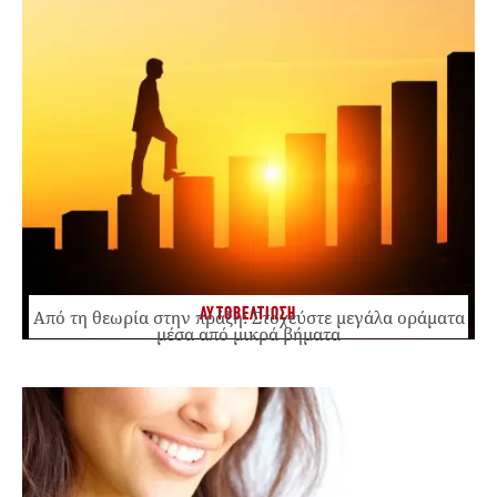
ΑΥΤΟΒΕΛΤΙΩΣΗ
Από τη θεωρία στην πράξη: Στοχεύστε μεγάλα οράματα
μέσα από μικρά βήματα