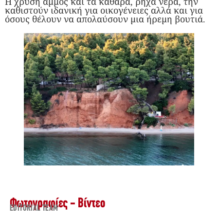
Η χρυσή άμμος και τα καθαρά, ρηχά νερά, την
καθιστούν ιδανική για οικογένειες αλλά και για
όσους θέλουν να απολαύσουν μια ήρεμη βουτιά.
Φωτογραφίες - Βίντεο
EDITORIAL TEAM