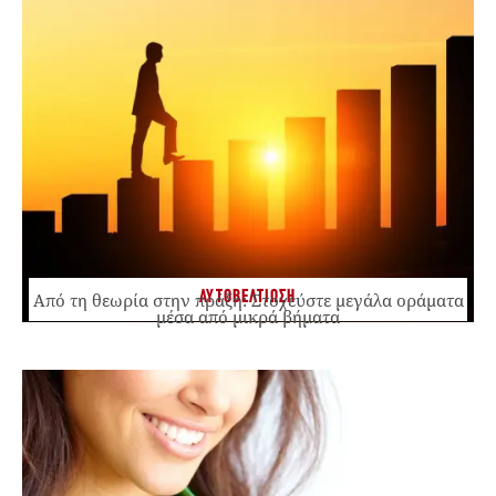
ΑΥΤΟΒΕΛΤΙΩΣΗ
Από τη θεωρία στην πράξη: Στοχεύστε μεγάλα οράματα
μέσα από μικρά βήματα