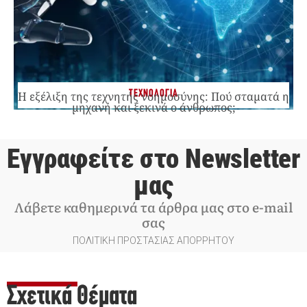
ΤΕΧΝΟΛΟΓΙΑ
Η εξέλιξη της τεχνητής νοημοσύνης: Πού σταματά η
μηχανή και ξεκινά ο άνθρωπος;
Εγγραφείτε στο Newsletter
μας
Λάβετε καθημερινά τα άρθρα μας στο e-mail
σας
ΠΟΛΙΤΙΚΗ ΠΡΟΣΤΑΣΙΑΣ ΑΠΟΡΡΗΤΟΥ
Σχετικά Θέματα