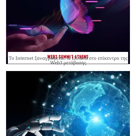
WEB3 SUMMIT ATHENS
Το Internet ξαναγράφεται. Η Ελλάδα στο επίκεντρο της
Web3 μετάβασης