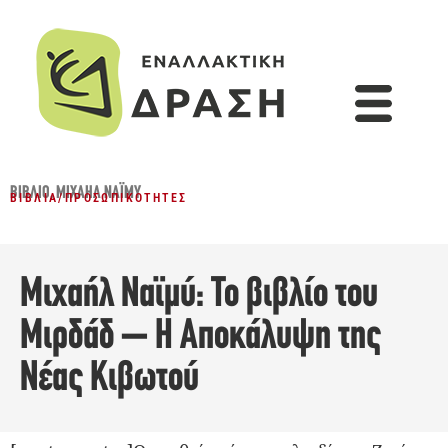
ΒΙΒΛΊΟ
,
ΜΙΧΑΉΛ ΝΑΪΜΎ
ΒΙΒΛΊΑ
/
ΠΡΟΣΩΠΙΚΌΤΗΤΕΣ
Μιχαήλ Ναϊμύ: Το βιβλίο του
Μιρδάδ – Η Αποκάλυψη της
Νέας Κιβωτού