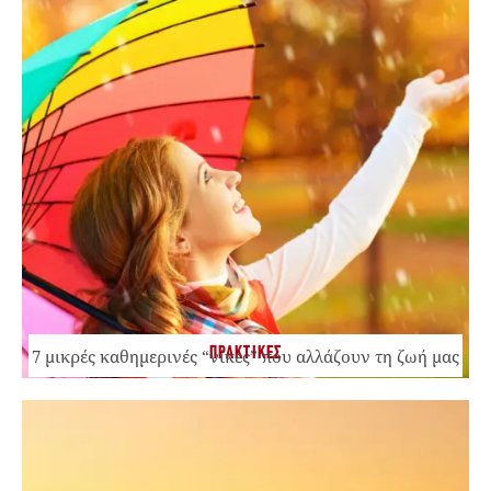
ΠΡΑΚΤΙΚΕΣ
7 μικρές καθημερινές “νίκες” που αλλάζουν τη ζωή μας