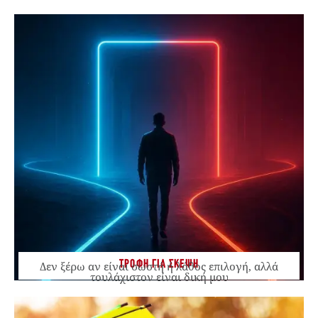
ΤΡΟΦΗ ΓΙΑ ΣΚΕΨΗ
Δεν ξέρω αν είναι σωστή ή λάθος επιλογή, αλλά
τουλάχιστον είναι δική μου