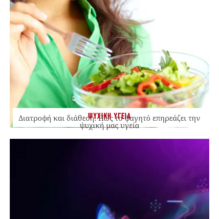
ΨΥΧΙΚΗ ΥΓΕΙΑ
Διατροφή και διάθεση: Πώς το φαγητό επηρεάζει την
ψυχική μας υγεία