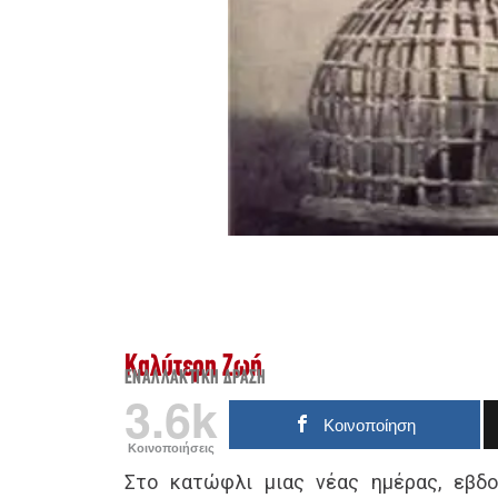
Καλύτερη Ζωή
ΕΝΑΛΛΑΚΤΙΚΉ ΔΡΆΣΗ
3.6k
Κοινοποίηση
Κοινοποιήσεις
Στο κατώφλι μιας νέας ημέρας, εβδο