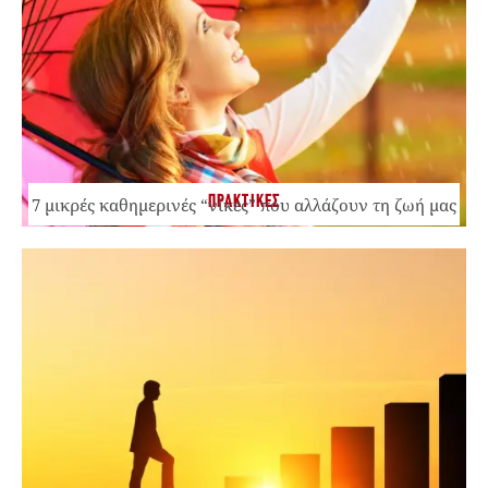
ΠΡΑΚΤΙΚΕΣ
7 μικρές καθημερινές “νίκες” που αλλάζουν τη ζωή μας