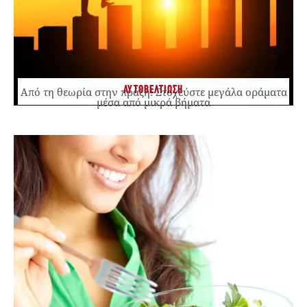
ΑΥΤΟΒΕΛΤΙΩΣΗ
Από τη θεωρία στην πράξη: Στοχεύστε μεγάλα οράματα
μέσα από μικρά βήματα