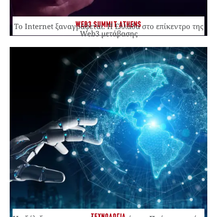
WEB3 SUMMIT ATHENS
Το Internet ξαναγράφεται. Η Ελλάδα στο επίκεντρο της
Web3 μετάβασης