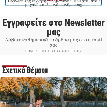
ΤΕΧΝΟΛΟΓΙΑ
Η εξέλιξη της τεχνητής νοημοσύνης: Πού σταματά η
μηχανή και ξεκινά ο άνθρωπος;
Εγγραφείτε στο Newsletter
μας
Λάβετε καθημερινά τα άρθρα μας στο e-mail
σας
ΠΟΛΙΤΙΚΗ ΠΡΟΣΤΑΣΙΑΣ ΑΠΟΡΡΗΤΟΥ
Σχετικά Θέματα