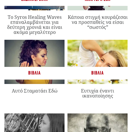
Το Syros Healing Waves
Κάποια στιγμή κουράζεσαι
επαναλαμβάνεται για
να προσπαθείς να είσαι
δεύτερη χρονιά και είναι
“σωστός”
ακόμα μεγαλύτερο
ΒΙΒΛΊΑ
ΒΙΒΛΊΑ
Αυτό Σταματάει Εδώ
Ευτυχία έναντι
ικανοποίησης