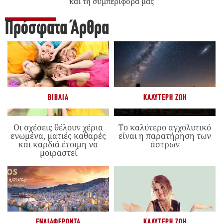
και τη συμπεριφορά μας
Πρόσφατα Άρθρα
ΒΙΒΛΊΑ
ΚΑΛΎΤΕΡΗ ΖΩΉ
Οι σχέσεις θέλουν χέρια
Το καλύτερο αγχολυτικό
ενωμένα, ματιές καθαρές
είναι η παρατήρηση των
και καρδιά έτοιμη να
άστρων
μοιραστεί
ΕΝΔΙΑΦΈΡΟΝΤΑ
ΚΑΛΎΤΕΡΗ ΖΩΉ