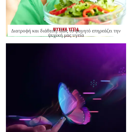
ΨΥΧΙΚΗ ΥΓΕΙΑ
Διατροφή και διάθεση: Πώς το φαγητό επηρεάζει την
ψυχική μας υγεία