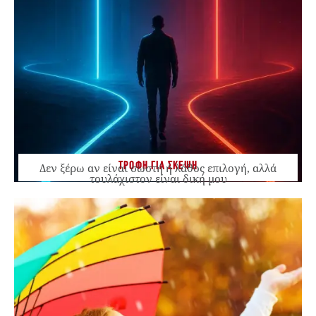
ΤΡΟΦΗ ΓΙΑ ΣΚΕΨΗ
Δεν ξέρω αν είναι σωστή ή λάθος επιλογή, αλλά
τουλάχιστον είναι δική μου