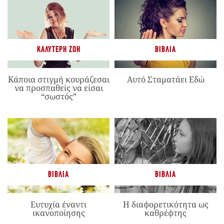
ΚΑΛΎΤΕΡΗ ΖΩΉ
ΒΙΒΛΊΑ
Κάποια στιγμή κουράζεσαι
Αυτό Σταματάει Εδώ
να προσπαθείς να είσαι
“σωστός”
ΒΙΒΛΊΑ
ΒΙΒΛΊΑ
Ευτυχία έναντι
Η διαφορετικότητα ως
ικανοποίησης
καθρέφτης