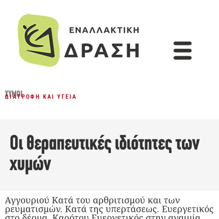
ΧΥΜΟΊ
ΔΙΑΤΡΟΦΉ ΚΑΙ ΥΓΕΊΑ
Οι θεραπευτικές ιδιότητες των
χυμών
Αγγουριού Κατά του αρθριτισμού και των
ρευματισμών. Κατά της υπερτάσεως. Ευεργετικός
στο δέρμα. Καρότου Ευεργετικός στην αναιμία.