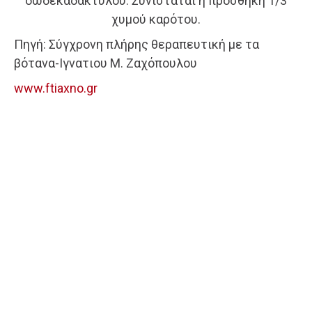
δωδεκαδακτύλου. Συνίσταται ή προσθήκη 1/3
χυμού καρότου.
Πηγή: Σύγχρονη πλήρης θεραπευτική με τα
βότανα-Ιγνατιου Μ. Ζαχόπουλου
www.ftiaxno.gr