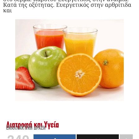
Κατά της οξύτητας. Ευεργετικός στην αρθρίτιδα
και
Διατροφή και Υγεία
ΕΝΑΛΛΑΚΤΙΚΉ ΔΡΆΣΗ