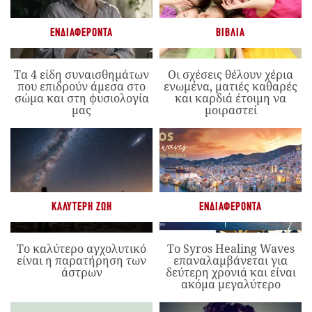
ΕΝΔΙΑΦΈΡΟΝΤΑ
ΒΙΒΛΊΑ
Τα 4 είδη συναισθημάτων
Οι σχέσεις θέλουν χέρια
που επιδρούν άμεσα στο
ενωμένα, ματιές καθαρές
σώμα και στη φυσιολογία
και καρδιά έτοιμη να
μας
μοιραστεί
ΚΑΛΎΤΕΡΗ ΖΩΉ
ΕΝΔΙΑΦΈΡΟΝΤΑ
Το καλύτερο αγχολυτικό
Το Syros Healing Waves
είναι η παρατήρηση των
επαναλαμβάνεται για
άστρων
δεύτερη χρονιά και είναι
ακόμα μεγαλύτερο