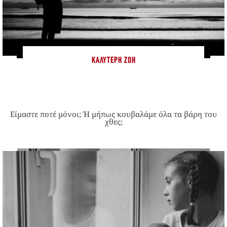
ΚΑΛΎΤΕΡΗ ΖΩΉ
Είμαστε ποτέ μόνοι; Ή μήπως κουβαλάμε όλα τα βάρη του
χθες;