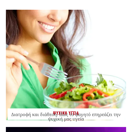
ΨΥΧΙΚΗ ΥΓΕΙΑ
Διατροφή και διάθεση: Πώς το φαγητό επηρεάζει την
ψυχική μας υγεία