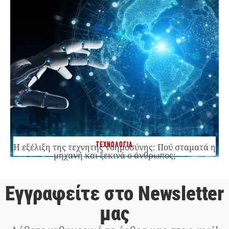
ΤΕΧΝΟΛΟΓΙΑ
Η εξέλιξη της τεχνητής νοημοσύνης: Πού σταματά η
μηχανή και ξεκινά ο άνθρωπος;
Εγγραφείτε στο Newsletter
μας