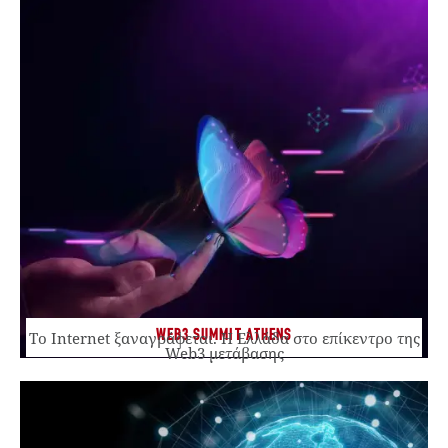
WEB3 SUMMIT ATHENS
Το Internet ξαναγράφεται. Η Ελλάδα στο επίκεντρο της
Web3 μετάβασης