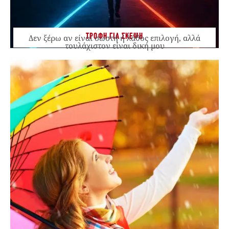
ΤΡΟΦΗ ΓΙΑ ΣΚΕΨΗ
Δεν ξέρω αν είναι σωστή ή λάθος επιλογή, αλλά
τουλάχιστον είναι δική μου