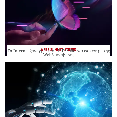
WEB3 SUMMIT ATHENS
Το Internet ξαναγράφεται. Η Ελλάδα στο επίκεντρο της
Web3 μετάβασης