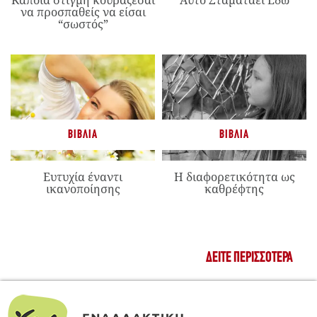
Κάποια στιγμή κουράζεσαι
Αυτό Σταματάει Εδώ
να προσπαθείς να είσαι
“σωστός”
ΒΙΒΛΊΑ
ΒΙΒΛΊΑ
Ευτυχία έναντι
Η διαφορετικότητα ως
ικανοποίησης
καθρέφτης
ΔΕΊΤΕ ΠΕΡΙΣΣΌΤΕΡΑ