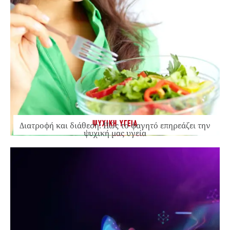
ΨΥΧΙΚΗ ΥΓΕΙΑ
Διατροφή και διάθεση: Πώς το φαγητό επηρεάζει την
ψυχική μας υγεία