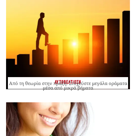
ΑΥΤΟΒΕΛΤΙΩΣΗ
Από τη θεωρία στην πράξη: Στοχεύστε μεγάλα οράματα
μέσα από μικρά βήματα