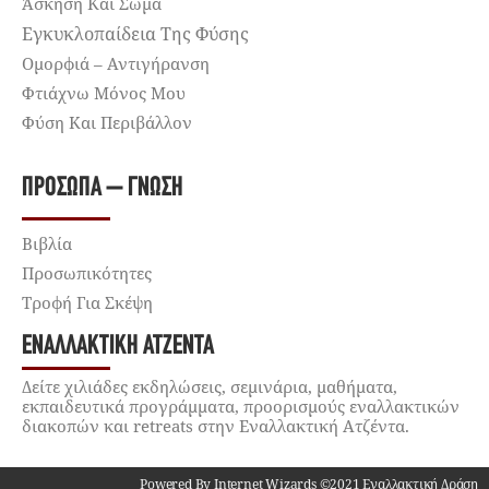
Άσκηση Και Σώμα
Εγκυκλοπαίδεια Της Φύσης
Ομορφιά – Αντιγήρανση
Φτιάχνω Μόνος Μου
Φύση Και Περιβάλλον
ΠΡΌΣΩΠΑ – ΓΝΏΣΗ
Βιβλία
Προσωπικότητες
Τροφή Για Σκέψη
ΕΝΑΛΛΑΚΤΙΚΉ ΑΤΖΈΝΤΑ
Δείτε χιλιάδες εκδηλώσεις, σεμινάρια, μαθήματα,
εκπαιδευτικά προγράμματα, προορισμούς εναλλακτικών
διακοπών και retreats στην Εναλλακτική Ατζέντα.
Powered By Internet Wizards ©2021 Εναλλακτική Δράση