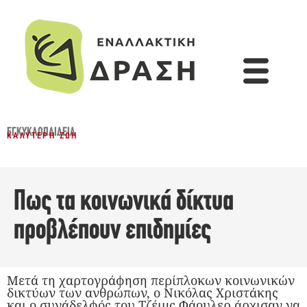
ΕΓΚΥΚΛΟΠΑΙΔΕΙΑ
ΚΑΛΎΤΕΡΗ ΖΩΉ
Πως τα κοινωνικά δίκτυα
προβλέπουν επιδημίες
Μετά τη χαρτογράφηση περίπλοκων κοινωνικών
δικτύων των ανθρώπων, ο Νικόλας Χριστάκης
και ο συνάδελφός του Τζέιμς Φάουλερ άρχισαν να