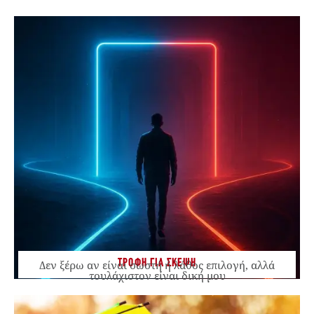
ΤΡΟΦΗ ΓΙΑ ΣΚΕΨΗ
Δεν ξέρω αν είναι σωστή ή λάθος επιλογή, αλλά
τουλάχιστον είναι δική μου