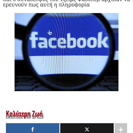
ερευνούν πως αυτή η πληροφορία
Καλύτερη Ζωή
ΕΝΑΛΛΑΚΤΙΚΉ ΔΡΆΣΗ