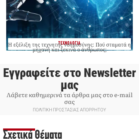
ΤΕΧΝΟΛΟΓΙΑ
Η εξέλιξη της τεχνητής νοημοσύνης: Πού σταματά η
μηχανή και ξεκινά ο άνθρωπος;
Εγγραφείτε στο Newsletter
μας
Λάβετε καθημερινά τα άρθρα μας στο e-mail
σας
ΠΟΛΙΤΙΚΗ ΠΡΟΣΤΑΣΙΑΣ ΑΠΟΡΡΗΤΟΥ
Σχετικά Θέματα