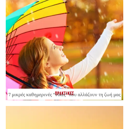
ΠΡΑΚΤΙΚΕΣ
7 μικρές καθημερινές “νίκες” που αλλάζουν τη ζωή μας