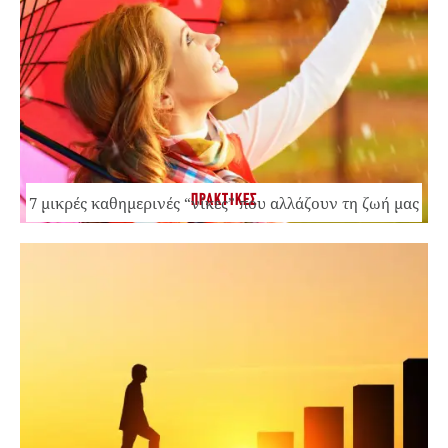
ΠΡΑΚΤΙΚΕΣ
7 μικρές καθημερινές “νίκες” που αλλάζουν τη ζωή μας