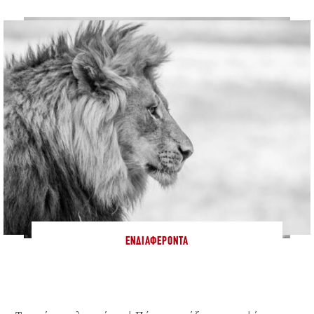
ΕΝΔΙΑΦΈΡΟΝΤΑ