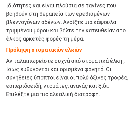
ιδιότητες και είναι πλούσια σε τανίνες που
βοηθούν στη θεραπεία των ερεθισμένων
βλεννογόνων αδένων. Ανοίξτε μια κάψουλα
τριμμένου μύρου και βάλτε την κατευθείαν στο
έλκος αρκετές φορές τη μέρα.
Πρόληψη στοματικών ελκών
Αν ταλαιπωρείστε συχνά από στοματικά έλκη ,
ίσως ευθύνονται και ορισμένα φαγητά. Οι
συνήθειες ύποπτοι είναι οι πολύ όξινες τροφές,
εσπεριδοειδή, ντομάτες, ανανάς και ξίδι.
Επιλέξτε μια πιο αλκαλική διατροφή.