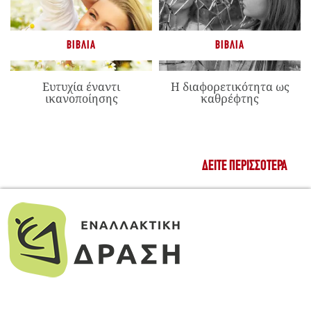
ΒΙΒΛΊΑ
ΒΙΒΛΊΑ
Ευτυχία έναντι
Η διαφορετικότητα ως
ικανοποίησης
καθρέφτης
ΔΕΊΤΕ ΠΕΡΙΣΣΌΤΕΡΑ