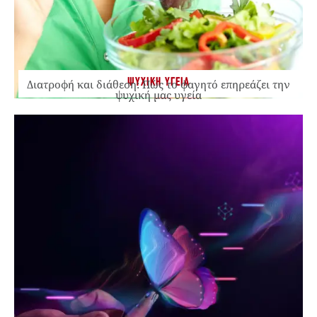
ΨΥΧΙΚΗ ΥΓΕΙΑ
Διατροφή και διάθεση: Πώς το φαγητό επηρεάζει την
ψυχική μας υγεία