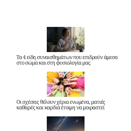
Τα 4 είδη συναισθημάτων που επιδρούν άμεσα
στο σώμα και στη φυσιολογία μας
Οι σχέσεις θέλουν χέρια ενωμένα, ματιές
καθαρές και καρδιά έτοιμη να μοιραστεί