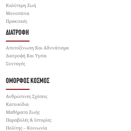
Καλύτερη Ζωή
Μονοπάτια
Πρακτικές
ΔΙΑΤΡΟΦΉ
Αποτοξίνωση Και Αδυνάτισμα
Διατροφή Και Υγεία
Συνταγές
ΌΜΟΡΦΟΣ ΚΌΣΜΟΣ
Ανθρώπινες Σχέσεις
Κατοικίδια
Μαθήματα Ζωής
Παραβολές & Ιστορίες
Πολίτης – Κοινωνία