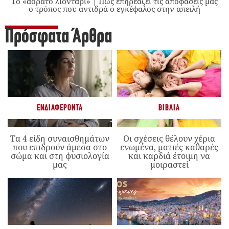
Το «αόρατο λιοντάρι» | Πώς επηρεάζει τις αποφάσεις μας
ο τρόπος που αντιδρά ο εγκέφαλος στην απειλή
Πρόσφατα Άρθρα
ΕΝΔΙΑΦΈΡΟΝΤΑ
ΒΙΒΛΊΑ
Τα 4 είδη συναισθημάτων
Οι σχέσεις θέλουν χέρια
που επιδρούν άμεσα στο
ενωμένα, ματιές καθαρές
σώμα και στη φυσιολογία
και καρδιά έτοιμη να
μας
μοιραστεί