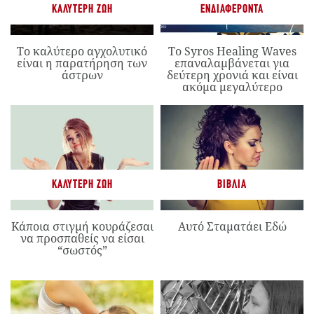
ΚΑΛΎΤΕΡΗ ΖΩΉ
ΕΝΔΙΑΦΈΡΟΝΤΑ
Το καλύτερο αγχολυτικό
Το Syros Healing Waves
είναι η παρατήρηση των
επαναλαμβάνεται για
άστρων
δεύτερη χρονιά και είναι
ακόμα μεγαλύτερο
ΚΑΛΎΤΕΡΗ ΖΩΉ
ΒΙΒΛΊΑ
Κάποια στιγμή κουράζεσαι
Αυτό Σταματάει Εδώ
να προσπαθείς να είσαι
“σωστός”