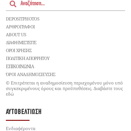
DEPOSITPHOTOS
ΑΡΘΡΟΓΡΑΦΟΙ
ABOUT US
ΔΙΑΦΗΜΙΣΤΕΊΤΕ
ΌΡΟΙ ΧΡΉΣΗΣ
ΠΟΛΙΤΙΚΉ ΑΠΟΡΡΉΤΟΥ
ΕΠΙΚΟΙΝΩΝΊΑ
ΌΡΟΙ ΑΝΑΔΗΜΟΣΙΕΥΣΗΣ
© Επιτρέπεται η αναδημοσίευση περιεχομένου μόνο υπό
συγκεκριμένους όρους και προϋποθέσεις. Διαβάστε τους
εδώ
ΑΥΤΟΒΕΛΤΊΩΣΗ
Ενδιαφέροντα