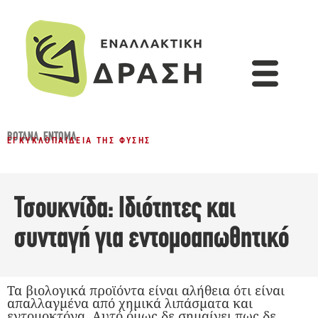
ΒΌΤΑΝΑ
,
ΈΝΤΟΜΑ
ΕΓΚΥΚΛΟΠΑΊΔΕΙΑ ΤΗΣ ΦΎΣΗΣ
Τσουκνίδα: Ιδιότητες και
συνταγή για εντομοαπωθητικό
Τα βιολογικά προϊόντα είναι αλήθεια ότι είναι
απαλλαγμένα από χημικά λιπάσματα και
εντομοκτόνα. Αυτό όμως δε σημαίνει πως δε