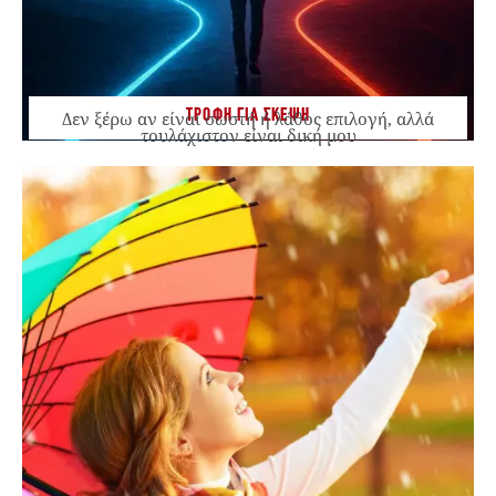
ΤΡΟΦΗ ΓΙΑ ΣΚΕΨΗ
Δεν ξέρω αν είναι σωστή ή λάθος επιλογή, αλλά
τουλάχιστον είναι δική μου