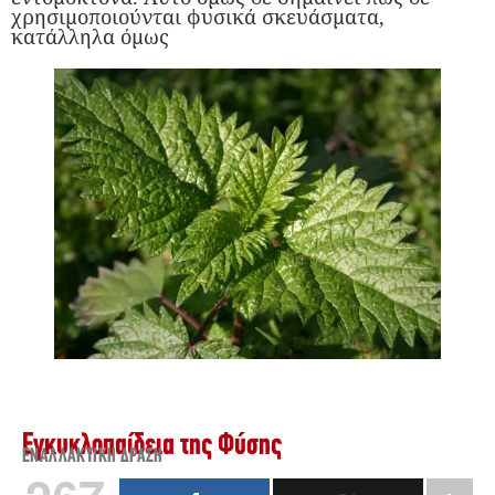
χρησιμοποιούνται φυσικά σκευάσματα,
κατάλληλα όμως
Εγκυκλοπαίδεια της Φύσης
ΕΝΑΛΛΑΚΤΙΚΉ ΔΡΆΣΗ