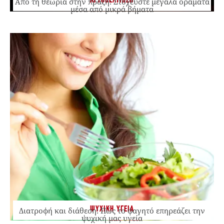
ΑΥΤΟΒΕΛΤΙΩΣΗ
Από τη θεωρία στην πράξη: Στοχεύστε μεγάλα οράματα
μέσα από μικρά βήματα
ΨΥΧΙΚΗ ΥΓΕΙΑ
Διατροφή και διάθεση: Πώς το φαγητό επηρεάζει την
ψυχική μας υγεία