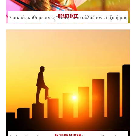
ΠΡΑΚΤΙΚΕΣ
7 μικρές καθημερινές “νίκες” που αλλάζουν τη ζωή μας