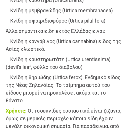
Κνίδη η καυστηρά (Urtica urens)
Κνίδη η μεμβρανώδης (Urtica membranacea)
Κνίδη η σφαιριδιοφόρος (Urtica pilulifera)
Άλλα σημαντικά είδη εκτός Ελλάδας είναι:
Κνίδη η καννάβινος (Urtica cannabina) είδος της
Ασίας κλωστικό.
Κνίδη η καυστηρωτάτη (Urtica urentissima)
(devil’s leaf, φύλλο του διαβόλου)
Κνίδη η θηριώδης (Urtica ferox). Ενδημικό είδος
της Νέας Ζηλανδίας. Το τσίμπημα αυτού του
είδους μπορεί να προκαλέσει ακόμα και το
θάνατο.
Χρήσεις:
Οι τσουκνίδες ουσιαστικά είναι ζιζάνια,
όμως σε μερικές περιοχές κάποια είδη έχουν
μεγάλη οικονομική σημασία. Για παράδειγμα, από