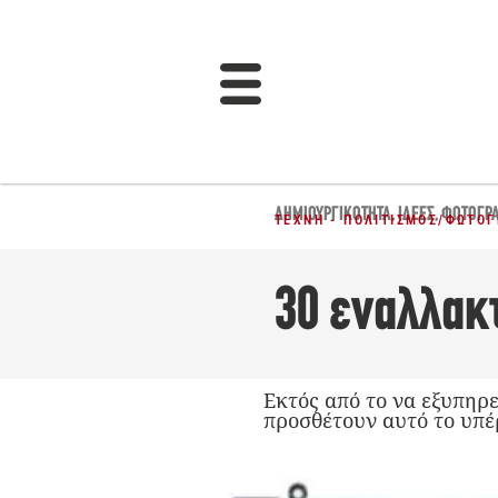
ΔΗΜΙΟΥΡΓΙΚΌΤΗΤΑ
,
ΙΔΈΕΣ
,
ΦΩΤΟΓΡΑ
ΤΈΧΝΗ - ΠΟΛΙΤΙΣΜΌΣ
/
ΦΩΤΟΓ
30 εναλλακ
Εκτός από το να εξυπηρε
προσθέτουν αυτό το υπέ