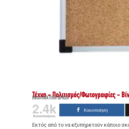
Τέχνη - Πολιτισμός
/
Φωτογραφίες - Βί
ΕΝΑΛΛΑΚΤΙΚΉ ΔΡΆΣΗ
2.4k
Κοινοποίηση
Κοινοποιήσεις
Εκτός από το να εξυπηρετούν κάποιο σκοπ