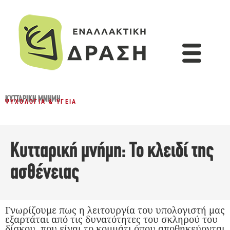
ΚΥΤΤΑΡΙΚΉ ΜΝΉΜΗ
ΨΥΧΟΛΟΓΊΑ & ΥΓΕΊΑ
Κυτταρική μνήμη: Το κλειδί της
ασθένειας
Γνωρίζουμε πως η λειτουργία του υπολογιστή μας
εξαρτάται από τις δυνατότητες του σκληρού του
δίσκου, που είναι το κομμάτι όπου αποθηκεύονται