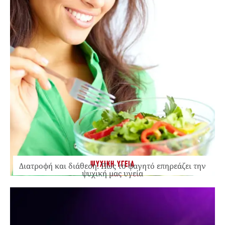
ΨΥΧΙΚΗ ΥΓΕΙΑ
Διατροφή και διάθεση: Πώς το φαγητό επηρεάζει την
ψυχική μας υγεία