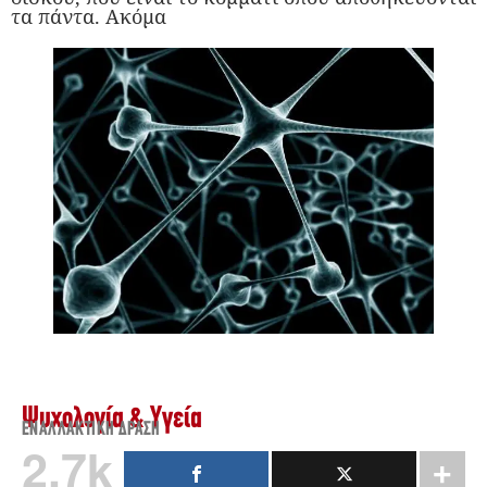
τα πάντα. Ακόμα
Ψυχολογία & Υγεία
ΕΝΑΛΛΑΚΤΙΚΉ ΔΡΆΣΗ
2.7k