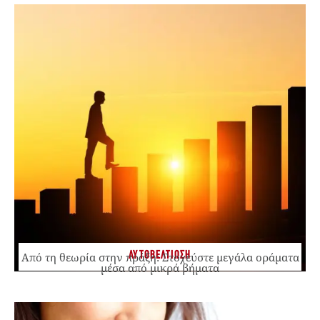
ΑΥΤΟΒΕΛΤΙΩΣΗ
Από τη θεωρία στην πράξη: Στοχεύστε μεγάλα οράματα
μέσα από μικρά βήματα