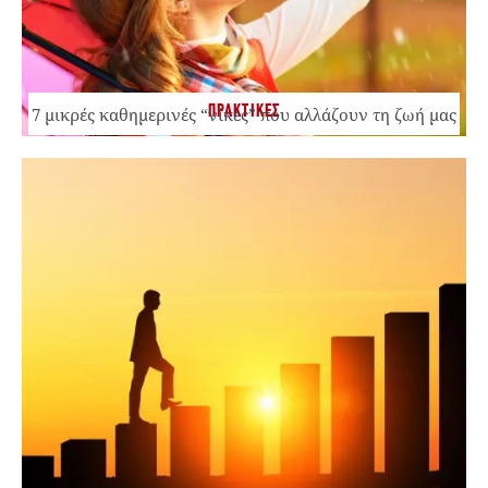
ΠΡΑΚΤΙΚΕΣ
7 μικρές καθημερινές “νίκες” που αλλάζουν τη ζωή μας