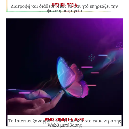
ΨΥΧΙΚΗ ΥΓΕΙΑ
Διατροφή και διάθεση: Πώς το φαγητό επηρεάζει την
ψυχική μας υγεία
WEB3 SUMMIT ATHENS
Το Internet ξαναγράφεται. Η Ελλάδα στο επίκεντρο της
Web3 μετάβασης