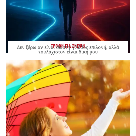
ΤΡΟΦΗ ΓΙΑ ΣΚΕΨΗ
Δεν ξέρω αν είναι σωστή ή λάθος επιλογή, αλλά
τουλάχιστον είναι δική μου