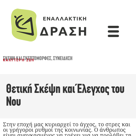
ΣΚΈΨΗ ΚΑΙ ΣΚΕΠΤΟΜΟΡΦΈΣ
,
ΣΥΝΕΊΔΗΣΗ
ΚΑΛΎΤΕΡΗ ΖΩΉ
Θετική Σκέψη και Έλεγχος του
Νου
Στην εποχή μας κυριαρχεί το άγχος, το στρες και
οι γρήγοροι ρυθμοί της κοινωνίας. Ο άνθρωπος
είναι αναγκασμένος να τρέχει για να προλάβει τη