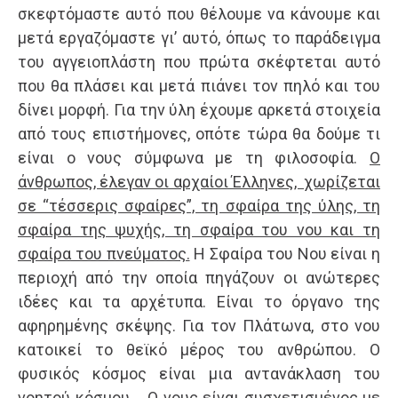
σκεφτόμαστε αυτό που θέλουμε να κάνουμε και
μετά εργαζόμαστε γι’ αυτό, όπως το παράδειγμα
του αγγειοπλάστη που πρώτα σκέφτεται αυτό
που θα πλάσει και μετά πιάνει τον πηλό και του
δίνει μορφή. Για την ύλη έχουμε αρκετά στοιχεία
από τους επιστήμονες, οπότε τώρα θα δούμε τι
είναι ο νους σύμφωνα με τη φιλοσοφία.
Ο
άνθρωπος, έλεγαν οι αρχαίοι Έλληνες, χωρίζεται
σε “τέσσερις σφαίρες”, τη σφαίρα της ύλης, τη
σφαίρα της ψυχής, τη σφαίρα του νου και τη
σφαίρα του πνεύματος.
Η Σφαίρα του Νου είναι η
περιοχή από την οποία πηγάζουν οι ανώτερες
ιδέες και τα αρχέτυπα. Είναι το όργανο της
αφηρημένης σκέψης. Για τον Πλάτωνα, στο νου
κατοικεί το θεϊκό μέρος του ανθρώπου. Ο
φυσικός κόσμος είναι μια αντανάκλαση του
νοητού κόσμου. Ο νους είναι συσχετισμένος με