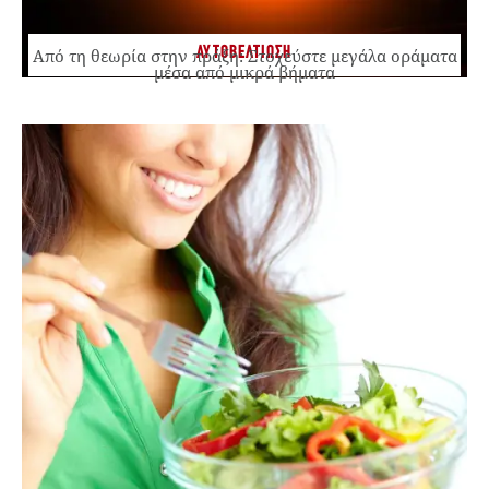
ΑΥΤΟΒΕΛΤΙΩΣΗ
Από τη θεωρία στην πράξη: Στοχεύστε μεγάλα οράματα
μέσα από μικρά βήματα