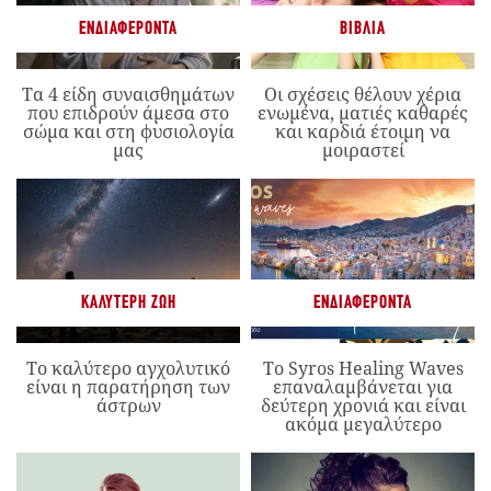
ΕΝΔΙΑΦΈΡΟΝΤΑ
ΒΙΒΛΊΑ
Τα 4 είδη συναισθημάτων
Οι σχέσεις θέλουν χέρια
που επιδρούν άμεσα στο
ενωμένα, ματιές καθαρές
σώμα και στη φυσιολογία
και καρδιά έτοιμη να
μας
μοιραστεί
ΚΑΛΎΤΕΡΗ ΖΩΉ
ΕΝΔΙΑΦΈΡΟΝΤΑ
Το καλύτερο αγχολυτικό
Το Syros Healing Waves
είναι η παρατήρηση των
επαναλαμβάνεται για
άστρων
δεύτερη χρονιά και είναι
ακόμα μεγαλύτερο