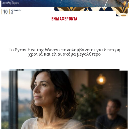
ΕΝΔΙΑΦΈΡΟΝΤΑ
Το Syros Healing Waves επαναλαμβάνεται για δεύτερη
χρονιά και είναι ακόμα μεγαλύτερο