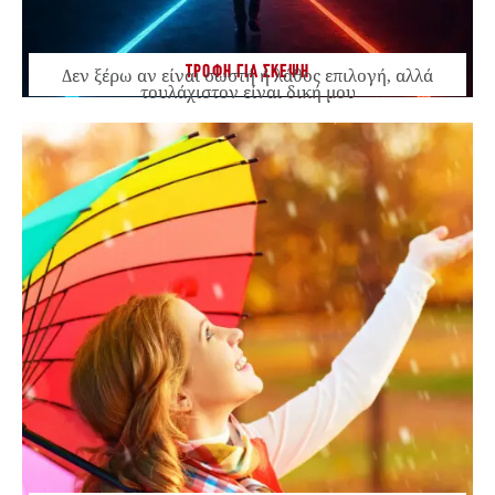
ΤΡΟΦΗ ΓΙΑ ΣΚΕΨΗ
Δεν ξέρω αν είναι σωστή ή λάθος επιλογή, αλλά
τουλάχιστον είναι δική μου