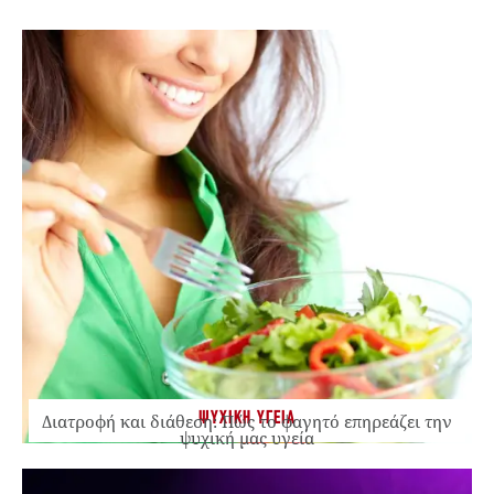
ΨΥΧΙΚΗ ΥΓΕΙΑ
Διατροφή και διάθεση: Πώς το φαγητό επηρεάζει την
ψυχική μας υγεία