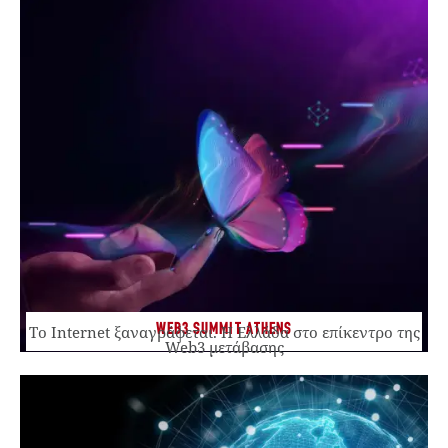
WEB3 SUMMIT ATHENS
Το Internet ξαναγράφεται. Η Ελλάδα στο επίκεντρο της
Web3 μετάβασης