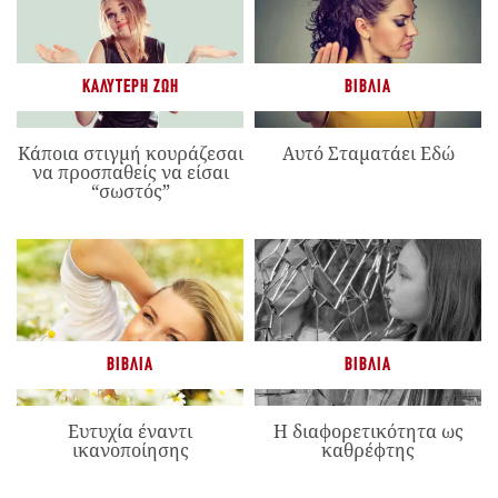
ΚΑΛΎΤΕΡΗ ΖΩΉ
ΒΙΒΛΊΑ
Κάποια στιγμή κουράζεσαι
Αυτό Σταματάει Εδώ
να προσπαθείς να είσαι
“σωστός”
ΒΙΒΛΊΑ
ΒΙΒΛΊΑ
Ευτυχία έναντι
Η διαφορετικότητα ως
ικανοποίησης
καθρέφτης