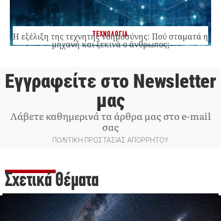
ΤΕΧΝΟΛΟΓΙΑ
Η εξέλιξη της τεχνητής νοημοσύνης: Πού σταματά η
μηχανή και ξεκινά ο άνθρωπος;
Εγγραφείτε στο Newsletter
μας
Λάβετε καθημερινά τα άρθρα μας στο e-mail
σας
ΠΟΛΙΤΙΚΗ ΠΡΟΣΤΑΣΙΑΣ ΑΠΟΡΡΗΤΟΥ
Σχετικά Θέματα