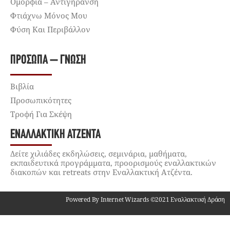
Ομορφιά – Αντιγήρανση
Φτιάχνω Μόνος Μου
Φύση Και Περιβάλλον
ΠΡΌΣΩΠΑ – ΓΝΏΣΗ
Βιβλία
Προσωπικότητες
Τροφή Για Σκέψη
ΕΝΑΛΛΑΚΤΙΚΉ ΑΤΖΈΝΤΑ
Δείτε χιλιάδες εκδηλώσεις, σεμινάρια, μαθήματα,
εκπαιδευτικά προγράμματα, προορισμούς εναλλακτικών
διακοπών και retreats στην Εναλλακτική Ατζέντα.
Powered By Internet Wizards ©2021 Εναλλακτική Δράση