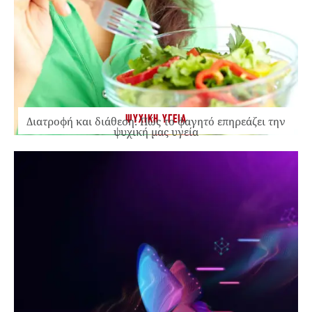
ΨΥΧΙΚΗ ΥΓΕΙΑ
Διατροφή και διάθεση: Πώς το φαγητό επηρεάζει την
ψυχική μας υγεία