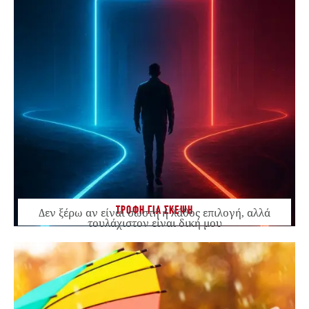
ΤΡΟΦΗ ΓΙΑ ΣΚΕΨΗ
Δεν ξέρω αν είναι σωστή ή λάθος επιλογή, αλλά
τουλάχιστον είναι δική μου