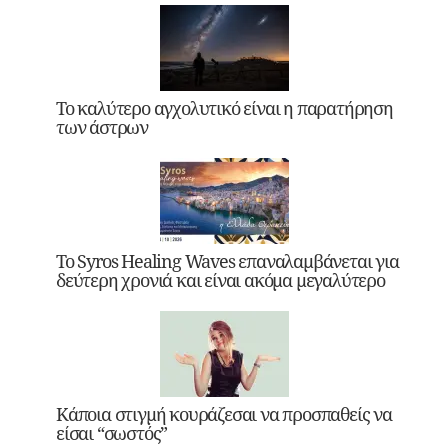
Το καλύτερο αγχολυτικό είναι η παρατήρηση
των άστρων
Το Syros Healing Waves επαναλαμβάνεται για
δεύτερη χρονιά και είναι ακόμα μεγαλύτερο
Κάποια στιγμή κουράζεσαι να προσπαθείς να
είσαι “σωστός”