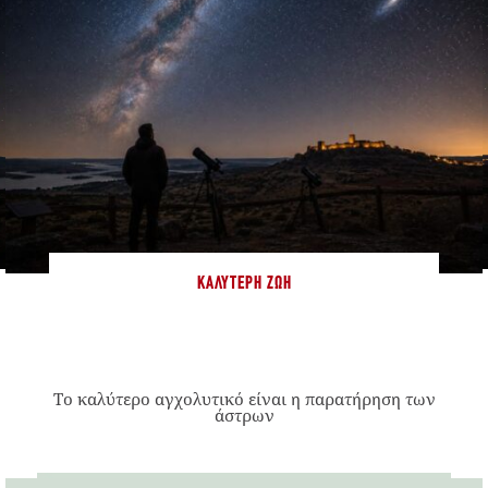
ΚΑΛΎΤΕΡΗ ΖΩΉ
Το καλύτερο αγχολυτικό είναι η παρατήρηση των
άστρων