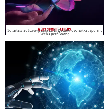
WEB3 SUMMIT ATHENS
Το Internet ξαναγράφεται. Η Ελλάδα στο επίκεντρο της
Web3 μετάβασης