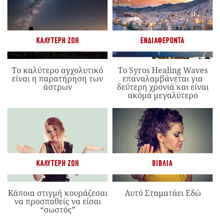
ΚΑΛΎΤΕΡΗ ΖΩΉ
ΕΝΔΙΑΦΈΡΟΝΤΑ
Το καλύτερο αγχολυτικό
Το Syros Healing Waves
είναι η παρατήρηση των
επαναλαμβάνεται για
άστρων
δεύτερη χρονιά και είναι
ακόμα μεγαλύτερο
ΚΑΛΎΤΕΡΗ ΖΩΉ
ΒΙΒΛΊΑ
Κάποια στιγμή κουράζεσαι
Αυτό Σταματάει Εδώ
να προσπαθείς να είσαι
“σωστός”