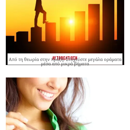
ΑΥΤΟΒΕΛΤΙΩΣΗ
Από τη θεωρία στην πράξη: Στοχεύστε μεγάλα οράματα
μέσα από μικρά βήματα