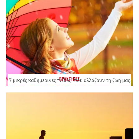
ΠΡΑΚΤΙΚΕΣ
7 μικρές καθημερινές “νίκες” που αλλάζουν τη ζωή μας