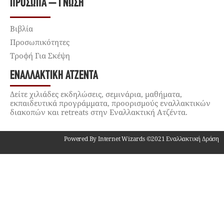
ΠΡΌΣΩΠΑ – ΓΝΏΣΗ
Βιβλία
Προσωπικότητες
Τροφή Για Σκέψη
ΕΝΑΛΛΑΚΤΙΚΉ ΑΤΖΈΝΤΑ
Δείτε χιλιάδες εκδηλώσεις, σεμινάρια, μαθήματα,
εκπαιδευτικά προγράμματα, προορισμούς εναλλακτικών
διακοπών και retreats στην Εναλλακτική Ατζέντα.
Powered By Internet Wizards ©2021 Εναλλακτική Δράση