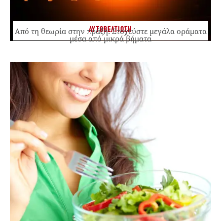
ΑΥΤΟΒΕΛΤΙΩΣΗ
Από τη θεωρία στην πράξη: Στοχεύστε μεγάλα οράματα
μέσα από μικρά βήματα