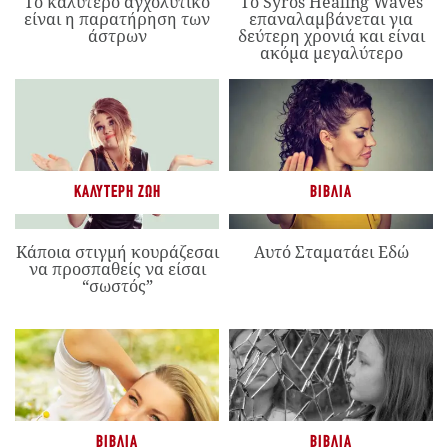
Το καλύτερο αγχολυτικό
Το Syros Healing Waves
είναι η παρατήρηση των
επαναλαμβάνεται για
άστρων
δεύτερη χρονιά και είναι
ακόμα μεγαλύτερο
ΚΑΛΎΤΕΡΗ ΖΩΉ
ΒΙΒΛΊΑ
Κάποια στιγμή κουράζεσαι
Αυτό Σταματάει Εδώ
να προσπαθείς να είσαι
“σωστός”
ΒΙΒΛΊΑ
ΒΙΒΛΊΑ