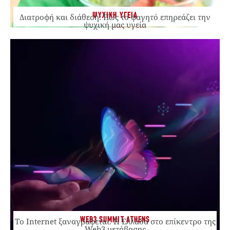
ΨΥΧΙΚΗ ΥΓΕΙΑ
Διατροφή και διάθεση: Πώς το φαγητό επηρεάζει την
ψυχική μας υγεία
WEB3 SUMMIT ATHENS
Το Internet ξαναγράφεται. Η Ελλάδα στο επίκεντρο της
Web3 μετάβασης