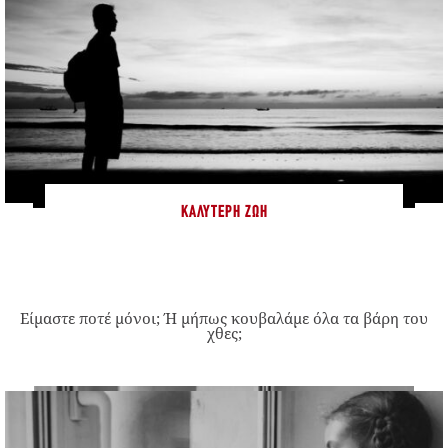
ΚΑΛΎΤΕΡΗ ΖΩΉ
Είμαστε ποτέ μόνοι; Ή μήπως κουβαλάμε όλα τα βάρη του
χθες;