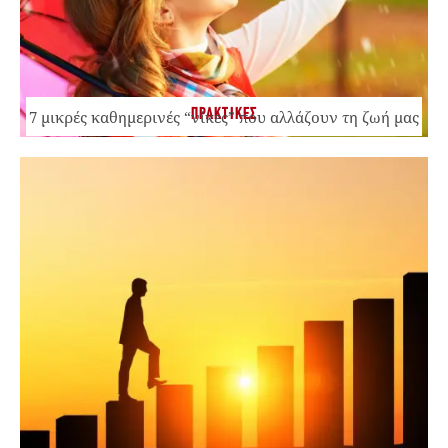
ΠΡΑΚΤΙΚΕΣ
7 μικρές καθημερινές “νίκες” που αλλάζουν τη ζωή μας