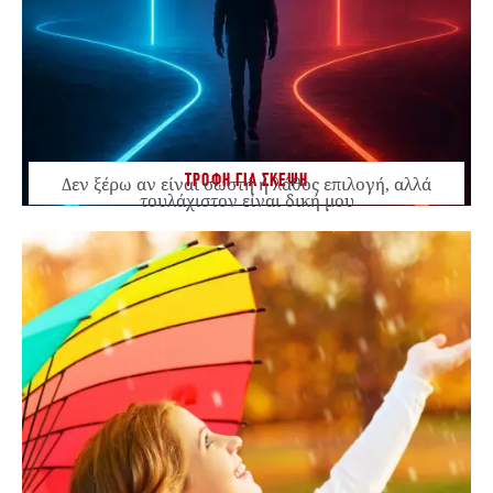
ΤΡΟΦΗ ΓΙΑ ΣΚΕΨΗ
Δεν ξέρω αν είναι σωστή ή λάθος επιλογή, αλλά
τουλάχιστον είναι δική μου