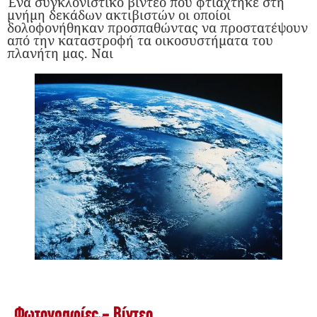
Ένα συγκλονιστικό βίντεο που φτιάχτηκε στη
μνήμη δεκάδων ακτιβιστών οι οποίοι
δολοφονήθηκαν προσπαθώντας να προστατέψουν
από την καταστροφή τα οικοσυστήματα του
πλανήτη μας. Ναι
Φωτογραφίες - Βίντεο