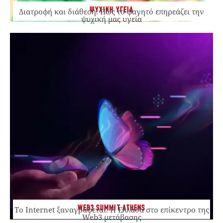
ΨΥΧΙΚΗ ΥΓΕΙΑ
Διατροφή και διάθεση: Πώς το φαγητό επηρεάζει την
ψυχική μας υγεία
WEB3 SUMMIT ATHENS
Το Internet ξαναγράφεται. Η Ελλάδα στο επίκεντρο της
Web3 μετάβασης