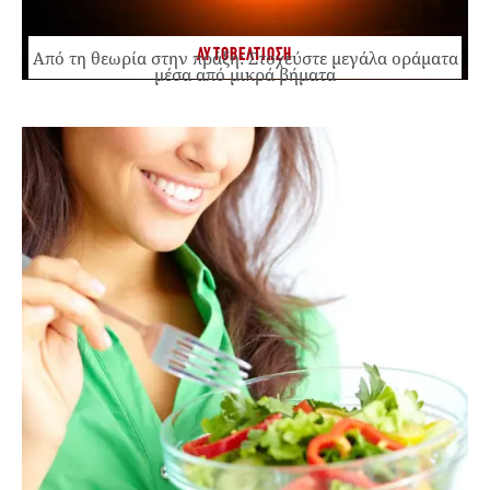
ΑΥΤΟΒΕΛΤΙΩΣΗ
Από τη θεωρία στην πράξη: Στοχεύστε μεγάλα οράματα
μέσα από μικρά βήματα