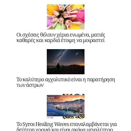
Οι σχέσεις θέλουν χέρια ενωμένα, ματιές
καθαρές και καρδιά έτοιμη να μοιραστεί
Το καλύτερο αγχολυτικό είναι η παρατήρηση
των άστρων
Το Syros Healing Waves επαναλαμβάνεται για
δεύτερη χρονιά και είναι ακόμα μεγαλύτερο