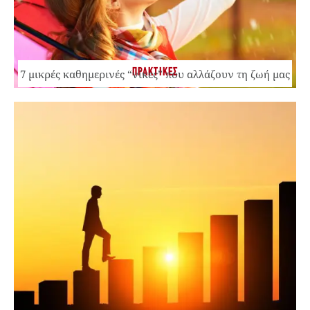
ΠΡΑΚΤΙΚΕΣ
7 μικρές καθημερινές “νίκες” που αλλάζουν τη ζωή μας