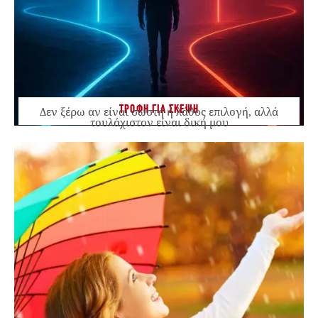
ΤΡΟΦΗ ΓΙΑ ΣΚΕΨΗ
Δεν ξέρω αν είναι σωστή ή λάθος επιλογή, αλλά
τουλάχιστον είναι δική μου