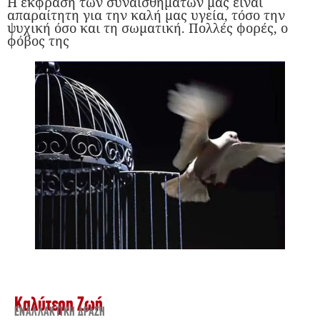
Η έκφραση των συναισθημάτων μας είναι
απαραίτητη για την καλή μας υγεία, τόσο την
ψυχική όσο και τη σωματική. Πολλές φορές, ο
φόβος της
Καλύτερη Ζωή
ΕΝΑΛΛΑΚΤΙΚΉ ΔΡΆΣΗ