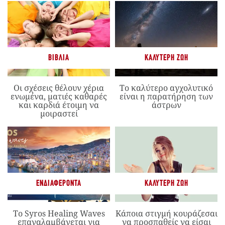
ΒΙΒΛΊΑ
ΚΑΛΎΤΕΡΗ ΖΩΉ
Οι σχέσεις θέλουν χέρια
Το καλύτερο αγχολυτικό
ενωμένα, ματιές καθαρές
είναι η παρατήρηση των
και καρδιά έτοιμη να
άστρων
μοιραστεί
ΕΝΔΙΑΦΈΡΟΝΤΑ
ΚΑΛΎΤΕΡΗ ΖΩΉ
Το Syros Healing Waves
Κάποια στιγμή κουράζεσαι
επαναλαμβάνεται για
να προσπαθείς να είσαι