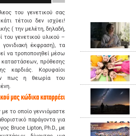
λεος του γενετικού σας
κάτι τέτοιο δεν ισχύει!
κής ( την μελέτη, δηλαδή,
 του γενετικού υλικού –
γονιδιακή έκφραση), τα
εί να τροποποιηθεί μέσω
ν καταστάσεων, πρόθεσης
ς καρδιάς. Κορυφαίοι
ούν πως η θεωρία του
ένη.
τικού μας κώδικα καταρρέει
με το οποίο γεννιόμαστε
θοριστικό παράγοντα για
ος Bruce Lipton, Ph.D., με
κυττάρων, δίνοντας μια