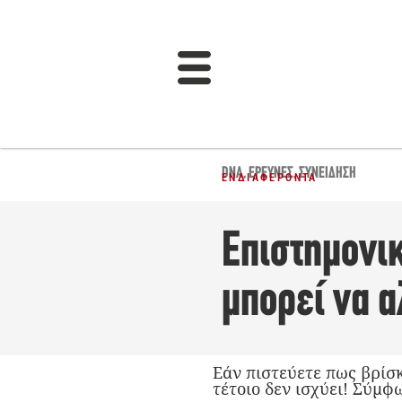
DNA
,
ΈΡΕΥΝΕΣ
,
ΣΥΝΕΊΔΗΣΗ
ΕΝΔΙΑΦΈΡΟΝΤΑ
Επιστημονι
μπορεί να α
Εάν πιστεύετε πως βρίσκ
τέτοιο δεν ισχύει! Σύμφ