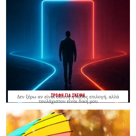
ΤΡΟΦΗ ΓΙΑ ΣΚΕΨΗ
Δεν ξέρω αν είναι σωστή ή λάθος επιλογή, αλλά
τουλάχιστον είναι δική μου