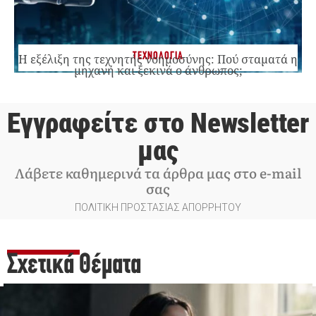
ΤΕΧΝΟΛΟΓΙΑ
Η εξέλιξη της τεχνητής νοημοσύνης: Πού σταματά η
μηχανή και ξεκινά ο άνθρωπος;
Εγγραφείτε στο Newsletter
μας
Λάβετε καθημερινά τα άρθρα μας στο e-mail
σας
ΠΟΛΙΤΙΚΗ ΠΡΟΣΤΑΣΙΑΣ ΑΠΟΡΡΗΤΟΥ
Σχετικά Θέματα