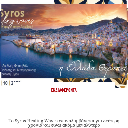
ΕΝΔΙΑΦΈΡΟΝΤΑ
Το Syros Healing Waves επαναλαμβάνεται για δεύτερη
χρονιά και είναι ακόμα μεγαλύτερο