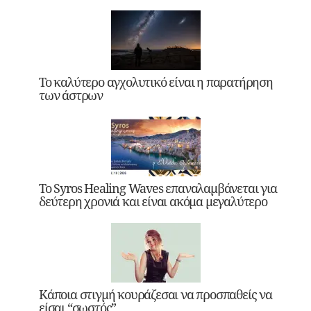
Το καλύτερο αγχολυτικό είναι η παρατήρηση
των άστρων
Το Syros Healing Waves επαναλαμβάνεται για
δεύτερη χρονιά και είναι ακόμα μεγαλύτερο
Κάποια στιγμή κουράζεσαι να προσπαθείς να
είσαι “σωστός”