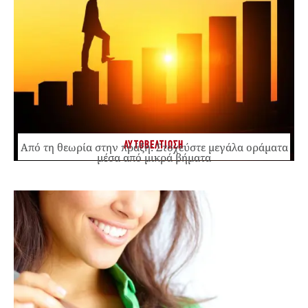
ΑΥΤΟΒΕΛΤΙΩΣΗ
Από τη θεωρία στην πράξη: Στοχεύστε μεγάλα οράματα
μέσα από μικρά βήματα