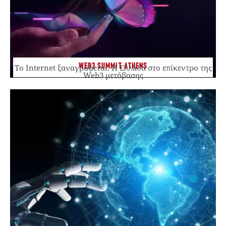
WEB3 SUMMIT ATHENS
Το Internet ξαναγράφεται. Η Ελλάδα στο επίκεντρο της
Web3 μετάβασης