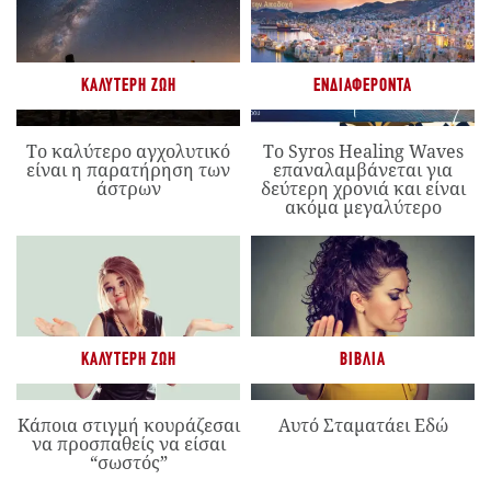
ΚΑΛΎΤΕΡΗ ΖΩΉ
ΕΝΔΙΑΦΈΡΟΝΤΑ
Το καλύτερο αγχολυτικό
Το Syros Healing Waves
είναι η παρατήρηση των
επαναλαμβάνεται για
άστρων
δεύτερη χρονιά και είναι
ακόμα μεγαλύτερο
ΚΑΛΎΤΕΡΗ ΖΩΉ
ΒΙΒΛΊΑ
Κάποια στιγμή κουράζεσαι
Αυτό Σταματάει Εδώ
να προσπαθείς να είσαι
“σωστός”