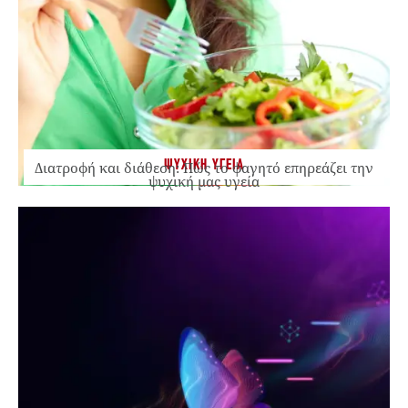
ΨΥΧΙΚΗ ΥΓΕΙΑ
Διατροφή και διάθεση: Πώς το φαγητό επηρεάζει την
ψυχική μας υγεία