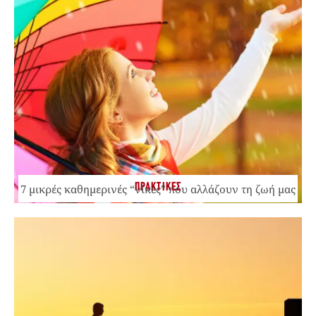
ΠΡΑΚΤΙΚΕΣ
7 μικρές καθημερινές “νίκες” που αλλάζουν τη ζωή μας