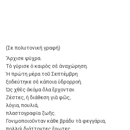
(Σε πολυτονική γραφή)
Ἄρχισε ψύχρα.
Τὸ γύρισε ὁ καιρὸς σὲ ἀναχώρηση.
Ἡ πρώτη μέρα τοῦ Σεπτέμβρη
ξοδεύτηκε σὲ κάποια ὑδρορροή.
Ὡς χθὲς ἀκόμα ὅλα ἔρχονταν.
Ζέστες, ἡ διάθεση γιὰ φῶς,
λόγια, πουλιά,
πλαστογραφία ζωῆς.
Γονιμοποιοῦνταν κάθε βράδυ τὰ φεγγάρια,
πολλοὶ διάττοντες ἔρωτες