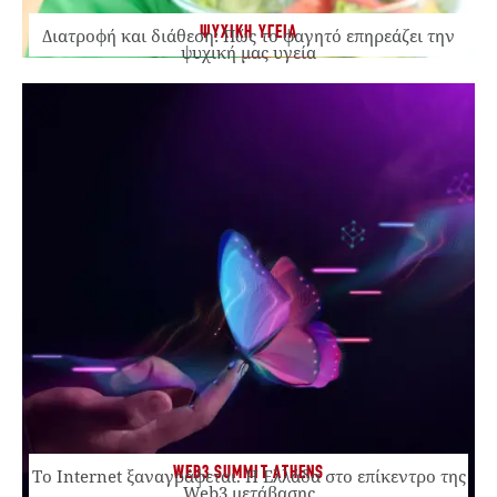
ΨΥΧΙΚΗ ΥΓΕΙΑ
Διατροφή και διάθεση: Πώς το φαγητό επηρεάζει την
ψυχική μας υγεία
WEB3 SUMMIT ATHENS
Το Internet ξαναγράφεται. Η Ελλάδα στο επίκεντρο της
Web3 μετάβασης