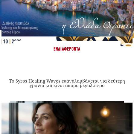
ΕΝΔΙΑΦΈΡΟΝΤΑ
Το Syros Healing Waves επαναλαμβάνεται για δεύτερη
χρονιά και είναι ακόμα μεγαλύτερο