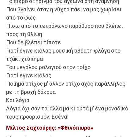
Το πικρό στήριγμα του αγκώνα στη ανάμνηση
Που βγαίνει όταν η νύχτα πάει να μας χωρίσει
από το φως
Πίσω από το τετράγωνο παράθυρο που βλέπει
προς τη θλίψη
Που δε βλέπει τίποτε
Γιατί έγινε κιόλας μουσική αθέατη φλόγα στο
τζάκι χτύπημα
Του μεγάλου ρολογιού στον τοίχο
Γιατί έγινε κιόλας
Ποίημα στίχος μ’ άλλον στίχο αχός παράλληλος
με τη βροχή δάκρυα
Και λόγια
Λόγια όχι σαν τα’ άλλα μα κι αυτά μ’ ένα μοναδικό
τους προορισμόν: Εσένα!
Μίλτος Σαχτούρης: «Φθινόπωρο»