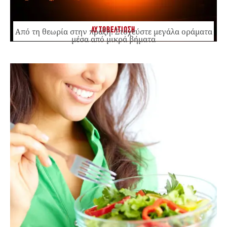
ΑΥΤΟΒΕΛΤΙΩΣΗ
Από τη θεωρία στην πράξη: Στοχεύστε μεγάλα οράματα
μέσα από μικρά βήματα