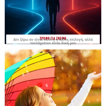
ΤΡΟΦΗ ΓΙΑ ΣΚΕΨΗ
Δεν ξέρω αν είναι σωστή ή λάθος επιλογή, αλλά
τουλάχιστον είναι δική μου