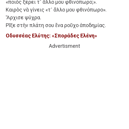
«ποιὸς ξέρει τ᾿ ἄλλο μου φθινόπωρο;».
Καιρὸς νὰ γίνεις «τ᾿ ἄλλο μου φθινόπωρο».
Ἄρχισε ψύχρα.
Ρῖξε στὴν πλάτη σου ἕνα ροῦχο ἀποδημίας.
Οδυσσέας Ελύτης: «Σποράδες Ελένη»
Advertisment