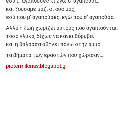
εσύ μ’ αγαπούσες κι εγώ σ’ αγαπούσα,
και ζούσαμε μαζί οι δυο μας,
εσύ που μ’ αγαπούσες, εγώ που σ’ αγαπούσα.
Αλλά η ζωή χωρίζει αυτούς που αγαπιούνται,
τόσο γλυκά, δίχως να κάνει θόρυβο,
και η θάλασσα σβήνει πάνω στην άμμο
τα βήματα των εραστών που χώρισαν…
piotermilonas.blogspot.gr