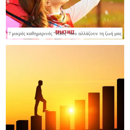
ΠΡΑΚΤΙΚΕΣ
7 μικρές καθημερινές “νίκες” που αλλάζουν τη ζωή μας