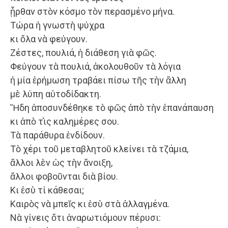
ᾖρθαν στὸν κόσμο τὸν περασμένο μήνα.
Τώρα ἡ γνωστὴ ψύχρα
κι ὅλα νὰ φεύγουν.
Ζέστες, πουλιά, ἡ διάθεση γιὰ φῶς.
Φεύγουν τὰ πουλιά, ἀκολουθοῦν τὰ λόγια
ἡ μία ἐρήμωση τραβάει πίσω τῆς τὴν ἄλλη
μὲ λύπη αὐτοδίδακτη.
Ἤδη ἀποσυνδέθηκε τὸ φῶς ἀπὸ τὴν ἐπανάπαυση
κι ἀπὸ τὶς καλημέρες σου.
Τὰ παράθυρα ἐνδίδουν.
Τὸ χέρι τοῦ μεταβλητοῦ κλείνει τὰ τζάμια,
ἄλλοι λὲν ὡς τὴν ἄνοιξη,
ἄλλοι φοβοῦνται διὰ βίου.
Κι ἐσὺ τί κάθεσαι;
Καιρὸς νὰ μπεῖς κι ἐσὺ στὰ ἀλλαγμένα.
Νὰ γίνεις ὅτι ἀναρωτιόμουν πέρυσι: