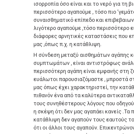
ισορροπία όσο είναι και το νερό για τη β
περισσότερο αγαπούμε , τόσο πιο ‘γεμάτ
συναισθηματικό επίπεδο και επιβεβαιω
λιγότερο αγαπούμε ,τόσο περισσότερο 
διάφορες αρνητικές καταστάσεις που ε
μας ,όπως π.χ. η κατάθλιψη.
Η σύνδεση μεταξύ αισθημάτων αγάπης κ
συμπτωμάτων , είναι αντιστρόφως ανάλ
περισσότερη αγάπη είναι εμφανής στη ζ
ευάλωτοι παρουσιαζόμαστε , μπροστά στ
μας όπως έχει χαρακτηριστεί, την κατάθ
πιθανόν ένα από τα καλύτερα αντικαταθλ
τους συνηθέστερους λόγους που οδηγού
η σκέψη ότι δεν μας αγαπάει κανείς .Τα
κατάθλιψη δεν αγαπούν τους εαυτούς το
ότι οι άλλοι τους αγαπούν. Επικεντρώνο