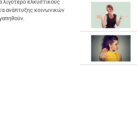
τά λιγότερο ελκυστικούς
ητα ανάπτυξης κοινωνικών
γαπηθούν.