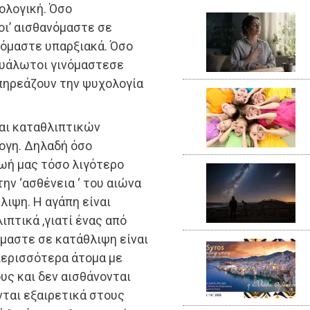
ιολογική. Όσο
οι’ αισθανόμαστε σε
νόμαστε υπαρξιακά. Όσο
ευάλωτοι γινόμαστεσε
πηρεάζουν την ψυχολογία
αι καταθλιπτικών
ογη. Δηλαδή όσο
ωή μας τόσο λιγότερο
ην ‘ασθένεια ‘ του αιώνα
λιψη. Η αγάπη είναι
ιπτικά ,γιατί ένας από
μαστε σε κατάθλιψη είναι
 περισσότερα άτομα με
υς και δεν αισθάνονται
νται εξαιρετικά στους