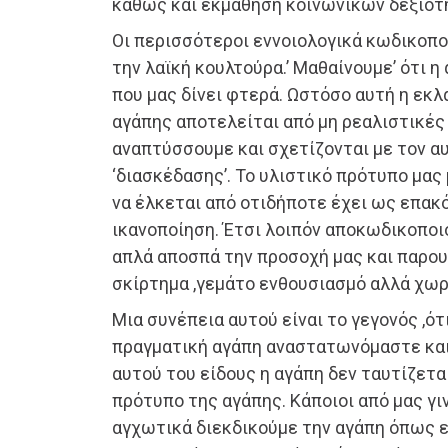
καθώς και εκμάθηση κοινωνικών δεξιοτ
Οι περισσότεροι εννοιολογικά κωδικοπο
την λαϊκή κουλτούρα.’ Μαθαίνουμε’ ότι η 
που μας δίνει φτερά. Ωστόσο αυτή η εκ
αγάπης αποτελείται από μη ρεαλιστικές
αναπτύσσουμε και σχετίζονται με τον α
‘διασκέδασης’. Το υλιστικό πρότυπο μας
να έλκεται από οτιδήποτε έχει ως επακ
ικανοποίηση. Έτσι λοιπόν αποκωδικοπο
απλά αποσπά την προσοχή μας και παρο
σκίρτημα ,γεμάτο ενθουσιασμό αλλά χωρί
Μια συνέπεια αυτού είναι το γεγονός ,ότ
πραγματική αγάπη αναστατωνόμαστε και
αυτού του είδους η αγάπη δεν ταυτίζετα
πρότυπο της αγάπης. Κάποιοι από μας γι
αγχωτικά διεκδικούμε την αγάπη όπως ε